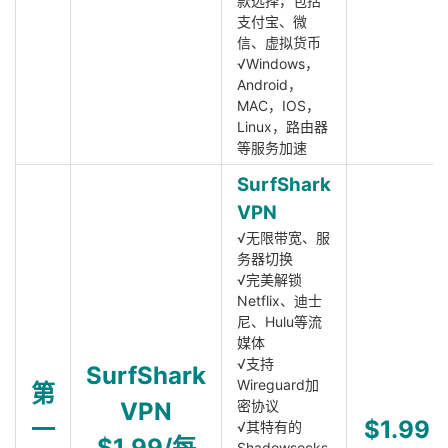
款选择，包括
支付宝、微
信、虚拟货币
√Windows，
Android，
MAC，IOS，
Linux，路由器
等服务加速
SurfShark
VPN
√无限带宽、服
务器切换
√完美解锁
Netflix、迪士
尼、Hulu等流
媒体
√支持
SurfShark
Wireguard加
第
VPN
密协议
一
$1.99
√其特有的
$1.99/每
Shadowsocks