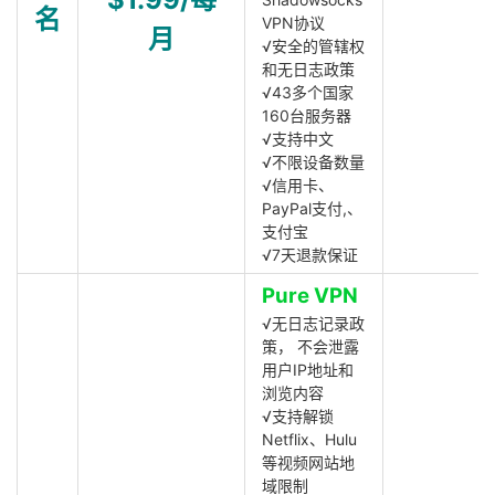
名
VPN协议
月
√安全的管辖权
和无日志政策
√43多个国家
160台服务器
√支持中文
√不限设备数量
√信用卡、
PayPal支付,、
支付宝
√7天退款保证
Pure VPN
√无日志记录政
策， 不会泄露
用户IP地址和
浏览内容
√支持解锁
Netflix、Hulu
等视频网站地
域限制