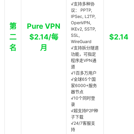
√支持多种协
议： PPTP,
IPSec, L2TP,
OpenVPN,
第
Pure VPN
IKEv2, SSTP,
二
$2.14/每
SSL,
$2.14
WireGuard
名
月
√支持拆分隧道
功能，可指定
程序走VPN通
道
√1百多万用户
√全球65个国
家6000+服务
器节点
√10个同时登
录
√超支持P2P种
子下载
√24/7客服支
持