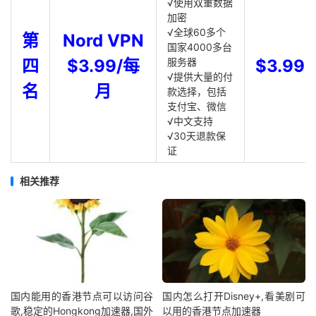
√使用双重数据
加密
√全球60多个
第
Nord VPN
国家4000多台
四
$3.99/每
服务器
$3.99
√提供大量的付
名
月
款选择，包括
支付宝、微信
√中文支持
√30天退款保
证
相关推荐
国内能用的香港节点可以访问谷
国内怎么打开Disney+,看美剧可
歌,稳定的Hongkong加速器,国外
以用的香港节点加速器