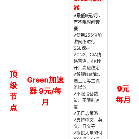
器
√最低9元/月，
有不限时间套
餐
√使用256位加
密网络进行
SSL保护
√CN2、CIA线
路直连，4K秒
开，高速稳定
顶
√解锁Netflix、
Green加速
迪士尼等主流
级
流媒体
9元
器 9元/每
√不限设备数
节
每月
量、不限制速
月
点
度
√无日志策略
√支持中文、英
文、日文等
√提供大量的付