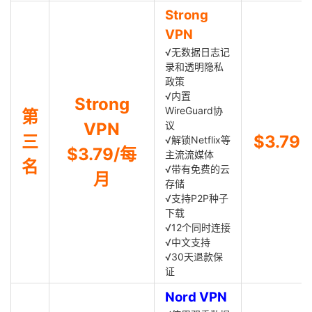
Strong
VPN
√无数据日志记
录和透明隐私
政策
√内置
Strong
WireGuard协
第
VPN
议
三
$3.79
√解锁Netflix等
$3.79/每
主流流媒体
名
√带有免费的云
月
存储
√支持P2P种子
下载
√12个同时连接
√中文支持
√30天退款保
证
Nord VPN