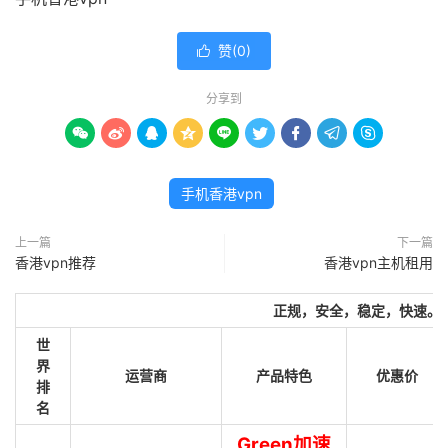
赞(
0
)

分享到









手机香港vpn
上一篇
下一篇
香港vpn推荐
香港vpn主机租用
正规，安全，稳定，快速。
世
界
运营商
产品特色
优惠价
排
名
Green加速