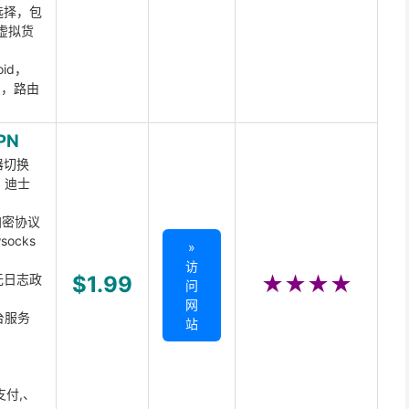
选择，包
虚拟货
oid，
ux，路由
PN
器切换
x、迪士
d加密协议
ocks
»
访
无日志政
$1.99
★★★★
问
网
台服务
站
支付,、