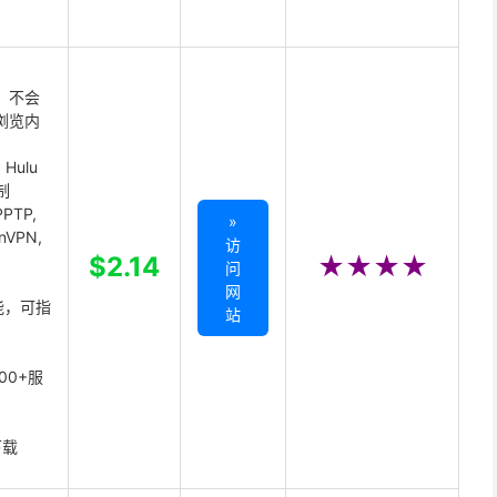
 不会
浏览内
Hulu
制
PTP,
»
enVPN,
访
,
$2.14
★★★★
问
网
能，可指
站
00+服
下载