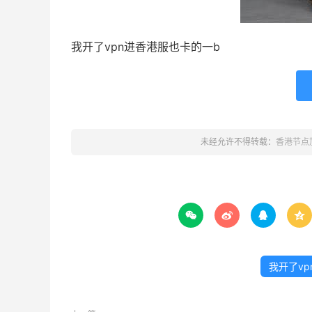
我开了vpn进香港服也卡的一b
未经允许不得转载：
香港节点




我开了v