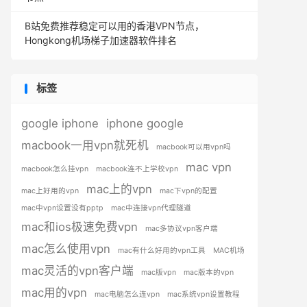
B站免费推荐稳定可以用的香港VPN节点，
Hongkong机场梯子加速器软件排名
标签
google iphone
iphone google
macbook一用vpn就死机
macbook可以用vpn吗
mac vpn
macbook怎么挂vpn
macbook连不上学校vpn
mac上的vpn
mac上好用的vpn
mac下vpn的配置
mac中vpn设置没有pptp
mac中连接vpn代理隧道
mac和ios极速免费vpn
mac多协议vpn客户端
mac怎么使用vpn
mac有什么好用的vpn工具
MAC机场
mac灵活的vpn客户端
mac版vpn
mac版本的vpn
mac用的vpn
mac电脑怎么连vpn
mac系统vpn设置教程