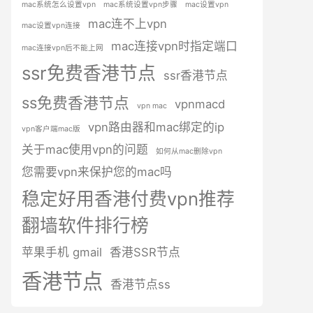
mac系统怎么设置vpn
mac系统设置vpn步骤
mac设置vpn
mac连不上vpn
mac设置vpn连接
mac连接vpn时指定端口
mac连接vpn后不能上网
ssr免费香港节点
ssr香港节点
ss免费香港节点
vpnmacd
vpn mac
vpn路由器和mac绑定的ip
vpn客户端mac版
关于mac使用vpn的问题
如何从mac删除vpn
您需要vpn来保护您的mac吗
稳定好用香港付费vpn推荐
翻墙软件排行榜
苹果手机 gmail
香港SSR节点
香港节点
香港节点ss