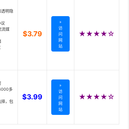
和透明隐
»
协议
访
主流流媒
$3.79
★★★★☆
问
网
储
站
载
密
»
000多
访
$3.99
★★★★☆
问
选择，包
网
站