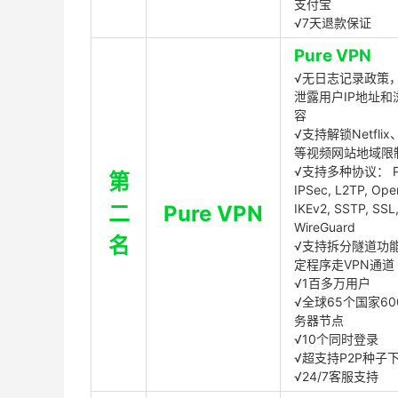
支付宝
√7天退款保证
Pure VPN
√无日志记录政策，
泄露用户IP地址和
容
√支持解锁Netflix、
等视频网站地域限
√支持多种协议： P
第
IPSec, L2TP, Op
二
Pure VPN
IKEv2, SSTP, SSL
WireGuard
名
√支持拆分隧道功
定程序走VPN通道
√1百多万用户
√全球65个国家60
务器节点
√10个同时登录
√超支持P2P种子
√24/7客服支持