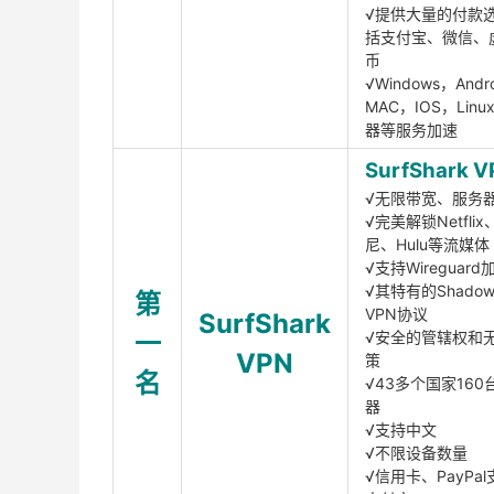
√提供大量的付款
括支付宝、微信、
币
√Windows，Andr
MAC，IOS，Lin
器等服务加速
SurfShark V
√无限带宽、服务
√完美解锁Netfli
尼、Hulu等流媒体
√支持Wireguar
√其特有的Shadows
第
VPN协议
SurfShark
一
√安全的管辖权和
VPN
策
名
√43多个国家160
器
√支持中文
√不限设备数量
√信用卡、PayPal