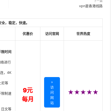
下一篇
vpn是香港线路
安全，稳定，快速。
优惠价
访问官网
世界热度
不限时间
网络进行
直连，4K
»
迪士尼等
访
9元
★★★★★
问
不限制速
网
每月
站
、日文等