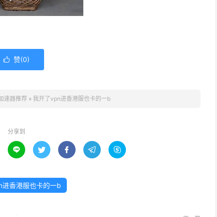
赞(
0
)

加速器推荐
»
我开了vpn进香港服也卡的一b
分享到





pn进香港服也卡的一b