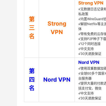
Strong VPN
√无数据日志记录
私政策
第
√内置WireGuard
Strong
√解锁Netflix等
三
体
VPN
√带有免费的云存
名
√支持P2P种子下
√12个同时连接
√中文支持
√30天退款保证
Nord VPN
√使用双重数据加
第
√全球60多个国家4
四
Nord VPN
台服务器
√提供大量的付款
名
括支付宝、微信
√中文支持
√30天退款保证