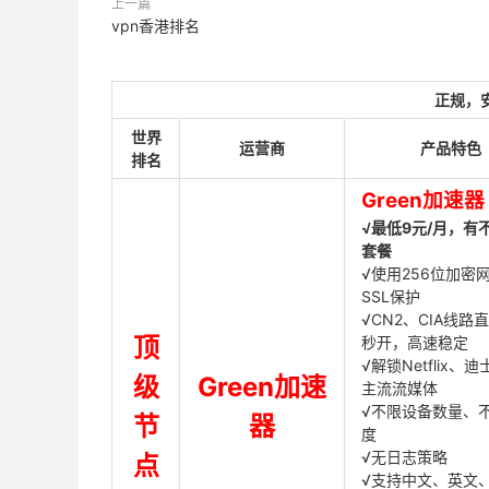
上一篇
vpn香港排名
正规，
世界
运营商
产品特色
排名
Green加速器
√最低9元/月，有
套餐
√使用256位加密
SSL保护
√CN2、CIA线路
顶
秒开，高速稳定
√解锁Netflix、
级
Green加速
主流流媒体
√不限设备数量、
节
器
度
√无日志策略
点
√支持中文、英文