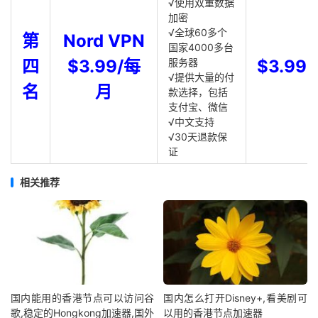
√使用双重数据
加密
√全球60多个
第
Nord VPN
国家4000多台
四
$3.99/每
服务器
$3.99
√提供大量的付
名
月
款选择，包括
支付宝、微信
√中文支持
√30天退款保
证
相关推荐
国内能用的香港节点可以访问谷
国内怎么打开Disney+,看美剧可
歌,稳定的Hongkong加速器,国外
以用的香港节点加速器