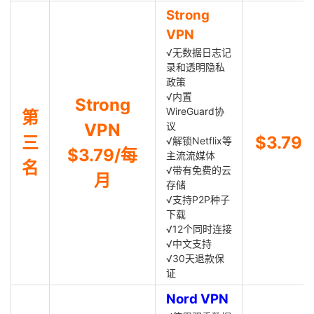
Strong
VPN
√无数据日志记
录和透明隐私
政策
√内置
Strong
WireGuard协
第
VPN
议
三
$3.79
√解锁Netflix等
$3.79/每
主流流媒体
名
√带有免费的云
月
存储
√支持P2P种子
下载
√12个同时连接
√中文支持
√30天退款保
证
Nord VPN