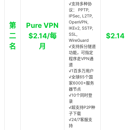
√支持多种协
议： PPTP,
IPSec, L2TP,
OpenVPN,
第
Pure VPN
IKEv2, SSTP,
二
$2.14/每
SSL,
$2.14
WireGuard
名
月
√支持拆分隧道
功能，可指定
程序走VPN通
道
√1百多万用户
√全球65个国
家6000+服务
器节点
√10个同时登
录
√超支持P2P种
子下载
√24/7客服支
持