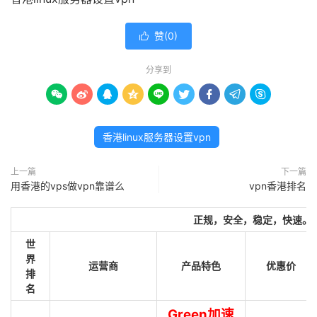
赞(
0
)

分享到









香港linux服务器设置vpn
上一篇
下一篇
用香港的vps做vpn靠谱么
vpn香港排名
正规，安全，稳定，快速。
世
界
运营商
产品特色
优惠价
排
名
Green加速