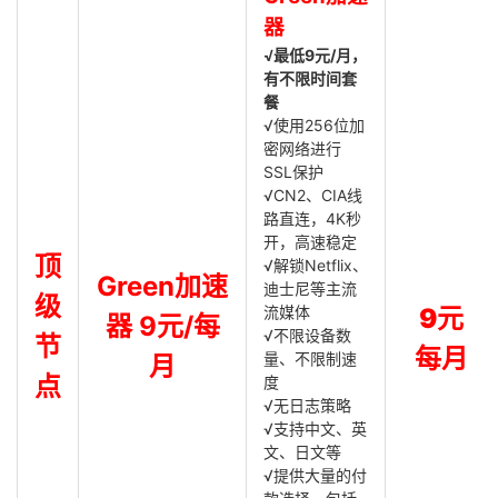
器
√最低9元/月，
有不限时间套
餐
√使用256位加
密网络进行
SSL保护
√CN2、CIA线
路直连，4K秒
开，高速稳定
顶
√解锁Netflix、
Green加速
迪士尼等主流
级
流媒体
9元
器 9元/每
√不限设备数
节
每月
量、不限制速
月
点
度
√无日志策略
√支持中文、英
文、日文等
√提供大量的付