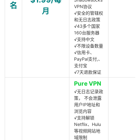
名
VPN协议
月
√安全的管辖权
和无日志政策
√43多个国家
160台服务器
√支持中文
√不限设备数量
√信用卡、
PayPal支付,、
支付宝
√7天退款保证
Pure VPN
√无日志记录政
策， 不会泄露
用户IP地址和
浏览内容
√支持解锁
Netflix、Hulu
等视频网站地
域限制