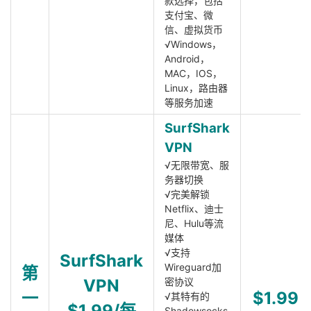
款选择，包括
支付宝、微
信、虚拟货币
√Windows，
Android，
MAC，IOS，
Linux，路由器
等服务加速
SurfShark
VPN
√无限带宽、服
务器切换
√完美解锁
Netflix、迪士
尼、Hulu等流
媒体
√支持
SurfShark
Wireguard加
第
VPN
密协议
一
$1.99
√其特有的
$1.99/每
Shadowsocks