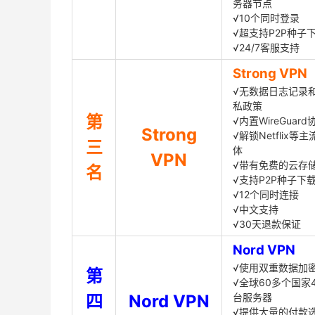
务器节点
√10个同时登录
√超支持P2P种子
√24/7客服支持
Strong VPN
√无数据日志记录
私政策
第
√内置WireGuard
Strong
√解锁Netflix等
三
体
VPN
√带有免费的云存
名
√支持P2P种子下
√12个同时连接
√中文支持
√30天退款保证
Nord VPN
√使用双重数据加
第
√全球60多个国家4
四
Nord VPN
台服务器
√提供大量的付款