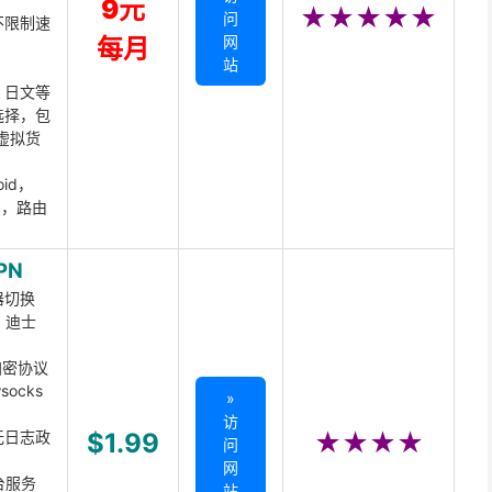
9元
★★★★★
问
不限制速
网
每月
站
、日文等
选择，包
虚拟货
oid，
ux，路由
PN
器切换
x、迪士
d加密协议
ocks
»
访
无日志政
$1.99
★★★★
问
网
台服务
站