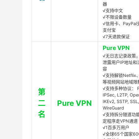
器
√支持中文
√不限设备数量
√信用卡、PayPal
支付宝
√7天退款保证
Pure VPN
√无日志记录政策，
泄露用户IP地址和
容
√支持解锁Netflix、
等视频网站地域限
√支持多种协议： P
第
IPSec, L2TP, Op
二
Pure VPN
IKEv2, SSTP, SSL
WireGuard
名
√支持拆分隧道功
定程序走VPN通道
√1百多万用户
√全球65个国家60