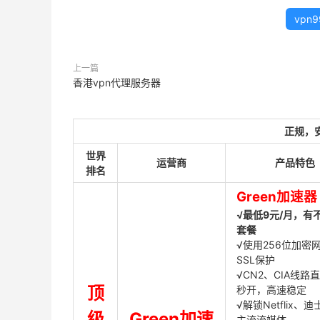
vpn
上一篇
香港vpn代理服务器
正规，
世界
运营商
产品特色
排名
Green加速器
√最低9元/月，有
套餐
√使用256位加密
SSL保护
√CN2、CIA线路
顶
秒开，高速稳定
√解锁Netflix、
级
Green加速
主流流媒体