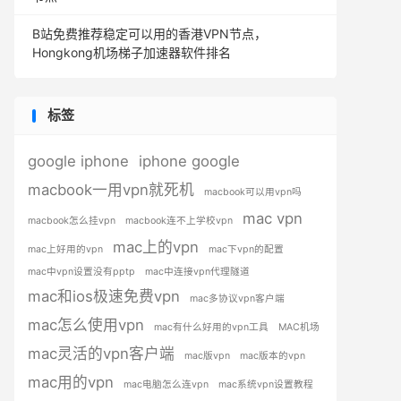
B站免费推荐稳定可以用的香港VPN节点，
Hongkong机场梯子加速器软件排名
标签
google iphone
iphone google
macbook一用vpn就死机
macbook可以用vpn吗
mac vpn
macbook怎么挂vpn
macbook连不上学校vpn
mac上的vpn
mac上好用的vpn
mac下vpn的配置
mac中vpn设置没有pptp
mac中连接vpn代理隧道
mac和ios极速免费vpn
mac多协议vpn客户端
mac怎么使用vpn
mac有什么好用的vpn工具
MAC机场
mac灵活的vpn客户端
mac版vpn
mac版本的vpn
mac用的vpn
mac电脑怎么连vpn
mac系统vpn设置教程