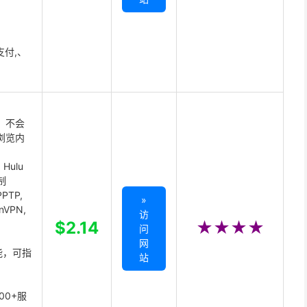
支付,、
 不会
浏览内
Hulu
制
PTP,
»
enVPN,
访
,
$2.14
★★★★
问
网
能，可指
站
00+服