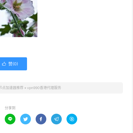
赞(
0
)

节点加速器推荐
»
vpn990香港代理服务
分享到




