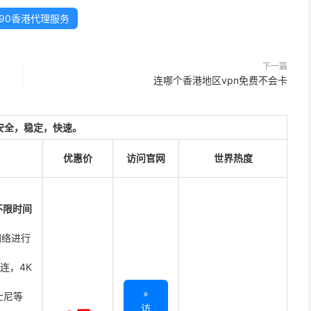
990香港代理服务
下一篇
连哪个香港地区vpn免费不会卡
安全，稳定，快速。
优惠价
访问官网
世界热度
不限时间
网络进行
直连，4K
»
迪士尼等
访