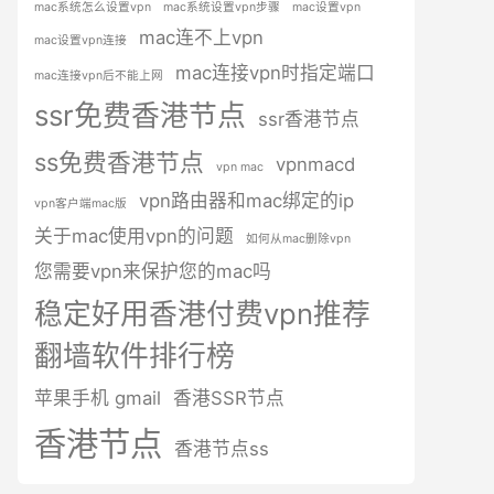
mac系统怎么设置vpn
mac系统设置vpn步骤
mac设置vpn
mac连不上vpn
mac设置vpn连接
mac连接vpn时指定端口
mac连接vpn后不能上网
ssr免费香港节点
ssr香港节点
ss免费香港节点
vpnmacd
vpn mac
vpn路由器和mac绑定的ip
vpn客户端mac版
关于mac使用vpn的问题
如何从mac删除vpn
您需要vpn来保护您的mac吗
稳定好用香港付费vpn推荐
翻墙软件排行榜
苹果手机 gmail
香港SSR节点
香港节点
香港节点ss