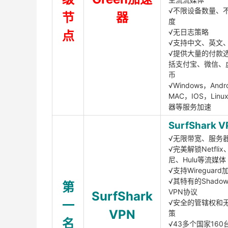
√不限设备数量、
节
器
度
√无日志策略
点
√支持中文、英文
√提供大量的付款
括支付宝、微信、
币
√Windows，Andr
MAC，IOS，Lin
器等服务加速
SurfShark V
√无限带宽、服务
√完美解锁Netfli
尼、Hulu等流媒体
√支持Wireguar
√其特有的Shadows
第
VPN协议
SurfShark
一
√安全的管辖权和
VPN
策
名
√43多个国家160