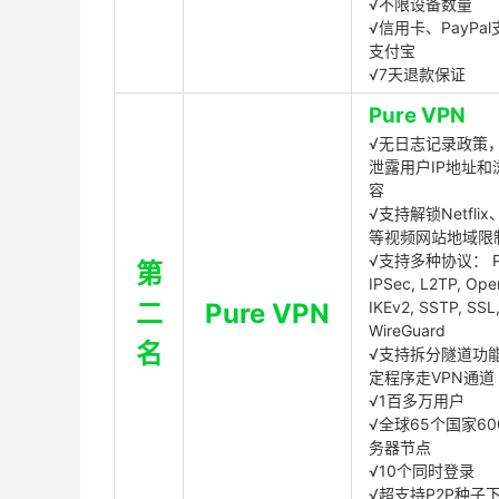
√不限设备数量
√信用卡、PayPal
支付宝
√7天退款保证
Pure VPN
√无日志记录政策，
泄露用户IP地址和
容
√支持解锁Netflix、
等视频网站地域限
√支持多种协议： P
第
IPSec, L2TP, Op
二
Pure VPN
IKEv2, SSTP, SSL
WireGuard
名
√支持拆分隧道功
定程序走VPN通道
√1百多万用户
√全球65个国家60
务器节点
√10个同时登录
√超支持P2P种子