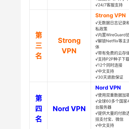
√24/7客服支持
Strong VPN
√无数据日志记录
私政策
第
√内置WireGuard
Strong
√解锁Netflix等
三
体
VPN
√带有免费的云存
名
√支持P2P种子下
√12个同时连接
√中文支持
√30天退款保证
Nord VPN
√使用双重数据加
第
√全球60多个国家4
四
Nord VPN
台服务器
√提供大量的付款
名
括支付宝、微信
√中文支持