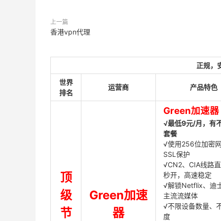
上一篇
香港vpn代理
正规，
世界
运营商
产品特色
排名
Green加速器
√最低9元/月，有
套餐
√使用256位加密
SSL保护
√CN2、CIA线路
顶
秒开，高速稳定
√解锁Netflix、
级
Green加速
主流流媒体
√不限设备数量、
节
器
度