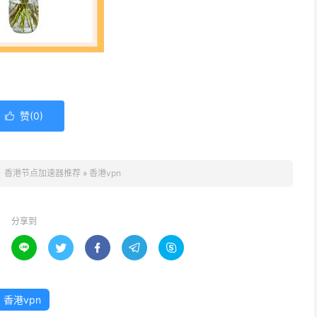
赞(
0
)

：
香港节点加速器推荐
»
香港vpn
分享到





香港vpn