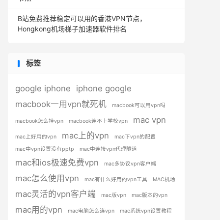
B站免费推荐稳定可以用的香港VPN节点，
Hongkong机场梯子加速器软件排名
标签
google iphone
iphone google
macbook一用vpn就死机
macbook可以用vpn吗
mac vpn
macbook怎么挂vpn
macbook连不上学校vpn
mac上的vpn
mac上好用的vpn
mac下vpn的配置
mac中vpn设置没有pptp
mac中连接vpn代理隧道
mac和ios极速免费vpn
mac多协议vpn客户端
mac怎么使用vpn
mac有什么好用的vpn工具
MAC机场
mac灵活的vpn客户端
mac版vpn
mac版本的vpn
mac用的vpn
mac电脑怎么连vpn
mac系统vpn设置教程