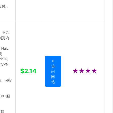
支付,、
 不会
浏览内
Hulu
制
PTP,
»
enVPN,
访
,
$2.14
★★★★
问
网
能，可指
站
00+服
下载