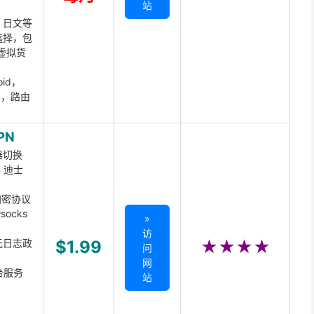
站
、日文等
选择，包
虚拟货
oid，
ux，路由
PN
器切换
x、迪士
d加密协议
ocks
»
访
无日志政
$1.99
★★★★
问
网
台服务
站