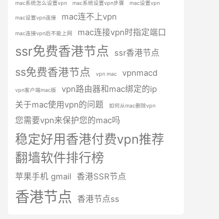
mac系统怎么设置vpn
mac系统设置vpn步骤
mac设置vpn
mac连不上vpn
mac设置vpn连接
mac连接vpn时指定端口
mac连接vpn后不能上网
ssr免费香港节点
ssr香港节点
ss免费香港节点
vpnmacd
vpn mac
vpn路由器和mac绑定的ip
vpn客户端mac版
关于mac使用vpn的问题
如何从mac删除vpn
您需要vpn来保护您的mac吗
稳定好用香港付费vpn推荐
翻墙软件排行榜
苹果手机 gmail
香港SSR节点
香港节点
香港节点ss