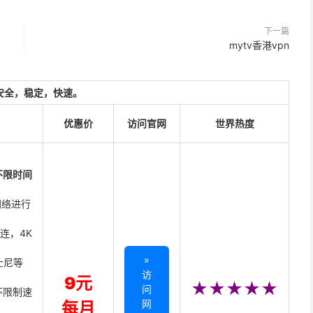
下一篇
mytv香港vpn
安全，稳定，快速。
优惠价
访问官网
世界热度
不限时间
网络进行
直连，4K
»
迪士尼等
访
9元
★★★★★
问
不限制速
网
每月