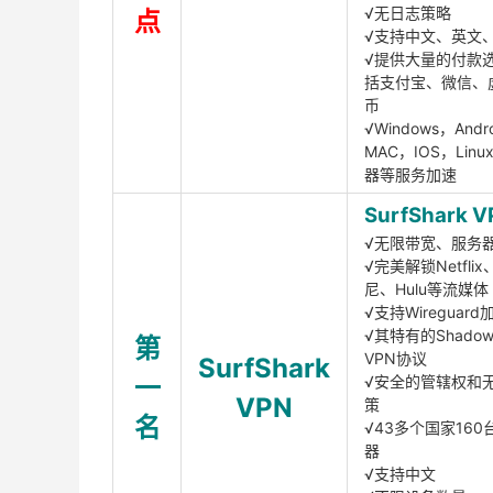
√无日志策略
点
√支持中文、英文
√提供大量的付款
括支付宝、微信、
币
√Windows，Andr
MAC，IOS，Lin
器等服务加速
SurfShark V
√无限带宽、服务
√完美解锁Netfli
尼、Hulu等流媒体
√支持Wireguar
√其特有的Shadows
第
VPN协议
SurfShark
一
√安全的管辖权和
VPN
策
名
√43多个国家160
器
√支持中文