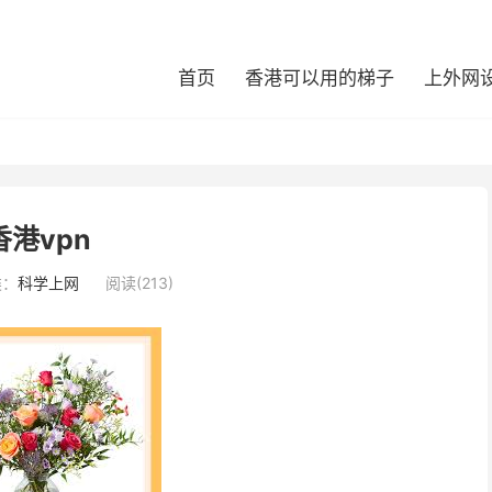
首页
香港可以用的梯子
上外网
香港vpn
类：
科学上网
阅读(213)