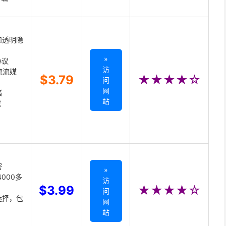
和透明隐
»
协议
访
主流流媒
$3.79
★★★★☆
问
网
储
站
载
密
»
000多
访
$3.99
★★★★☆
问
选择，包
网
站