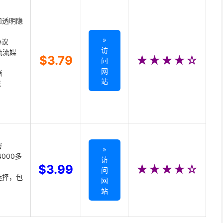
和透明隐
»
协议
访
主流流媒
$3.79
★★★★☆
问
网
储
站
载
密
»
000多
访
$3.99
★★★★☆
问
选择，包
网
站