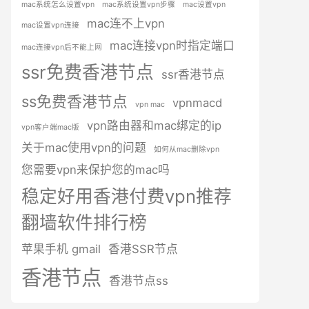
mac系统怎么设置vpn
mac系统设置vpn步骤
mac设置vpn
mac连不上vpn
mac设置vpn连接
mac连接vpn时指定端口
mac连接vpn后不能上网
ssr免费香港节点
ssr香港节点
ss免费香港节点
vpnmacd
vpn mac
vpn路由器和mac绑定的ip
vpn客户端mac版
关于mac使用vpn的问题
如何从mac删除vpn
您需要vpn来保护您的mac吗
稳定好用香港付费vpn推荐
翻墙软件排行榜
苹果手机 gmail
香港SSR节点
香港节点
香港节点ss