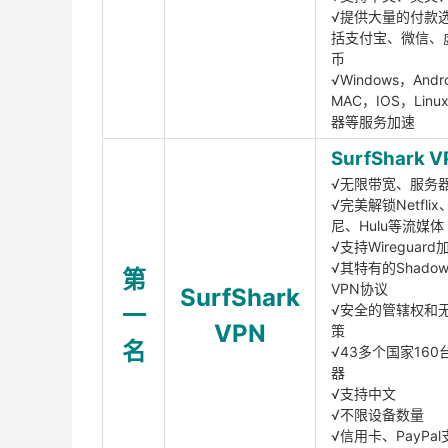
√提供大量的付款
括支付宝、微信、
币
√Windows，Andr
MAC，IOS，Lin
器等服务加速
SurfShark V
√无限带宽、服务
√完美解锁Netfli
尼、Hulu等流媒体
√支持Wireguar
√其特有的Shadows
第
VPN协议
SurfShark
一
√安全的管辖权和
VPN
策
名
√43多个国家160
器
√支持中文
√不限设备数量
√信用卡、PayPal