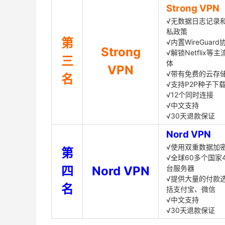
Strong VPN
√无数据日志记录
私政策
第
√内置WireGuard
Strong
√解锁Netflix等
三
体
VPN
√带有免费的云存
名
√支持P2P种子下
√12个同时连接
√中文支持
√30天退款保证
Nord VPN
√使用双重数据加
第
√全球60多个国家4
四
Nord VPN
台服务器
√提供大量的付款
名
括支付宝、微信
√中文支持
√30天退款保证