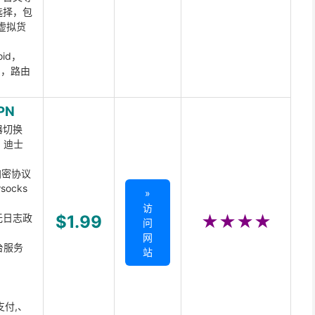
选择，包
虚拟货
oid，
ux，路由
PN
器切换
x、迪士
d加密协议
ocks
»
访
无日志政
$1.99
★★★★
问
网
台服务
站
支付,、