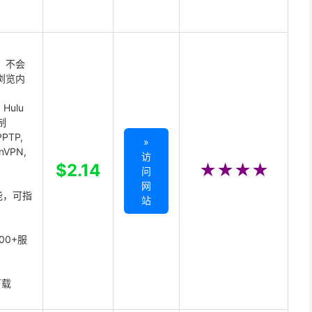
 不会
浏览内
Hulu
制
PTP,
»
enVPN,
访
,
$2.14
★★★★
问
网
能，可指
站
00+服
下载