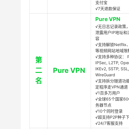
支付宝
√7天退款保证
Pure VPN
√无日志记录政策，
泄露用户IP地址和
容
√支持解锁Netflix、
等视频网站地域限
√支持多种协议： P
第
IPSec, L2TP, Op
二
Pure VPN
IKEv2, SSTP, SSL
WireGuard
名
√支持拆分隧道功
定程序走VPN通道
√1百多万用户
√全球65个国家60
务器节点
√10个同时登录
√超支持P2P种子
√24/7客服支持