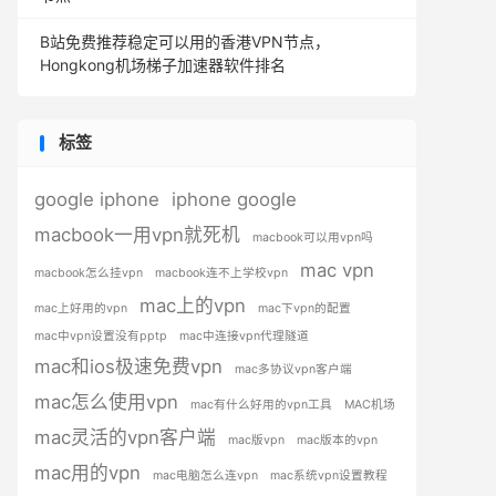
B站免费推荐稳定可以用的香港VPN节点，
Hongkong机场梯子加速器软件排名
标签
google iphone
iphone google
macbook一用vpn就死机
macbook可以用vpn吗
mac vpn
macbook怎么挂vpn
macbook连不上学校vpn
mac上的vpn
mac上好用的vpn
mac下vpn的配置
mac中vpn设置没有pptp
mac中连接vpn代理隧道
mac和ios极速免费vpn
mac多协议vpn客户端
mac怎么使用vpn
mac有什么好用的vpn工具
MAC机场
mac灵活的vpn客户端
mac版vpn
mac版本的vpn
mac用的vpn
mac电脑怎么连vpn
mac系统vpn设置教程