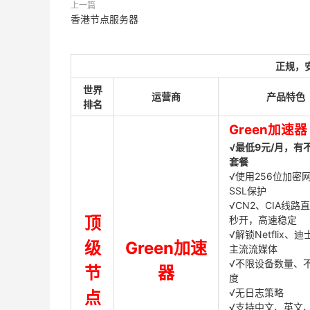
上一篇
香港节点服务器
正规，
世界
运营商
产品特色
排名
Green加速器
√最低9元/月，有
套餐
√使用256位加密
SSL保护
√CN2、CIA线路
顶
秒开，高速稳定
√解锁Netflix、
级
Green加速
主流流媒体
√不限设备数量、
节
器
度
√无日志策略
点
√支持中文、英文