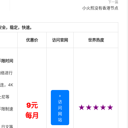
下一篇
小火煎没有香港节点
安全，稳定，快速。
优惠价
访问官网
世界热度
不限时间
网络进行
直连，4K
»
迪士尼等
访
9元
★★★★★
问
不限制速
网
每月
站
、日文等