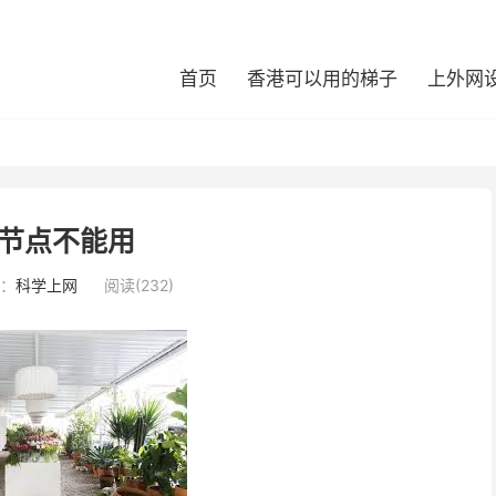
首页
香港可以用的梯子
上外网
节点不能用
：
科学上网
阅读(232)