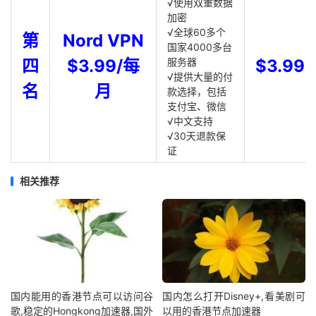
√使用双重数据
加密
√全球60多个
第
Nord VPN
国家4000多台
四
$3.99/每
服务器
$3.99
√提供大量的付
名
月
款选择，包括
支付宝、微信
√中文支持
√30天退款保
证
相关推荐
国内能用的香港节点可以访问谷
国内怎么打开Disney+,看美剧可
歌,稳定的Hongkong加速器,国外
以用的香港节点加速器