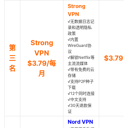
Strong
VPN
√无数据日志记
录和透明隐私
政策
√内置
Strong
WireGuard协
第
VPN
议
三
$3.79
√解锁Netflix等
$3.79/每
主流流媒体
名
√带有免费的云
月
存储
√支持P2P种子
下载
√12个同时连接
√中文支持
√30天退款保
证
Nord VPN