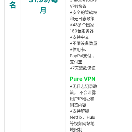
名
VPN协议
月
√安全的管辖权
和无日志政策
√43多个国家
160台服务器
√支持中文
√不限设备数量
√信用卡、
PayPal支付,、
支付宝
√7天退款保证
Pure VPN
√无日志记录政
策， 不会泄露
用户IP地址和
浏览内容
√支持解锁
Netflix、Hulu
等视频网站地
域限制