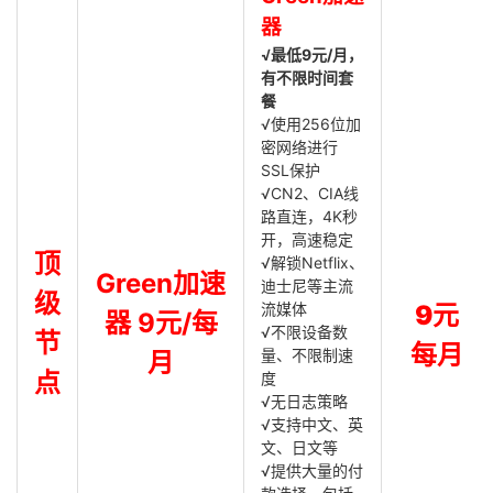
器
√最低9元/月，
有不限时间套
餐
√使用256位加
密网络进行
SSL保护
√CN2、CIA线
路直连，4K秒
开，高速稳定
顶
√解锁Netflix、
Green加速
迪士尼等主流
级
流媒体
9元
器 9元/每
√不限设备数
节
每月
量、不限制速
月
点
度
√无日志策略
√支持中文、英
文、日文等
√提供大量的付