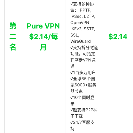
√支持多种协
议： PPTP,
IPSec, L2TP,
OpenVPN,
第
Pure VPN
IKEv2, SSTP,
二
$2.14/每
SSL,
$2.14
WireGuard
名
月
√支持拆分隧道
功能，可指定
程序走VPN通
道
√1百多万用户
√全球65个国
家6000+服务
器节点
√10个同时登
录
√超支持P2P种
子下载
√24/7客服支
持