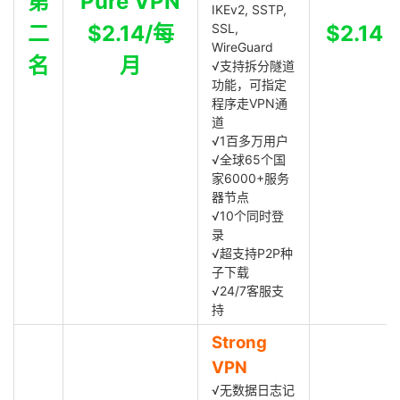
第
Pure VPN
IKEv2, SSTP,
二
$2.14/每
SSL,
$2.14
WireGuard
名
月
√支持拆分隧道
功能，可指定
程序走VPN通
道
√1百多万用户
√全球65个国
家6000+服务
器节点
√10个同时登
录
√超支持P2P种
子下载
√24/7客服支
持
Strong
VPN
√无数据日志记