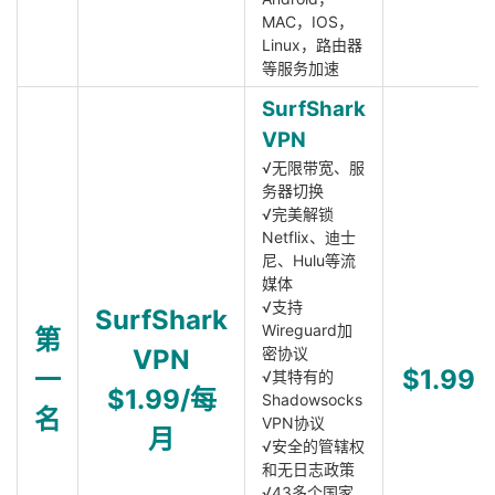
MAC，IOS，
Linux，路由器
等服务加速
SurfShark
VPN
√无限带宽、服
务器切换
√完美解锁
Netflix、迪士
尼、Hulu等流
媒体
√支持
SurfShark
Wireguard加
第
VPN
密协议
一
$1.99
√其特有的
$1.99/每
Shadowsocks
名
VPN协议
月
√安全的管辖权
和无日志政策
√43多个国家