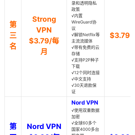
录和透明隐私
政策
√内置
Strong
WireGuard协
第
VPN
议
三
$3.79
√解锁Netflix等
$3.79/每
主流流媒体
名
√带有免费的云
月
存储
√支持P2P种子
下载
√12个同时连接
√中文支持
√30天退款保
证
Nord VPN
√使用双重数据
加密
√全球60多个
第
Nord VPN
国家4000多台