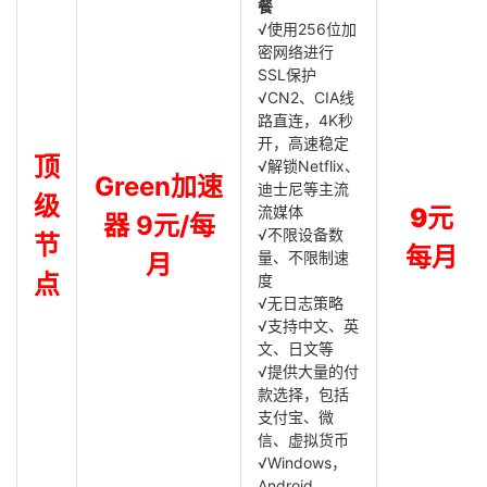
餐
√使用256位加
密网络进行
SSL保护
√CN2、CIA线
路直连，4K秒
开，高速稳定
顶
√解锁Netflix、
Green加速
迪士尼等主流
级
流媒体
9元
器 9元/每
√不限设备数
节
每月
量、不限制速
月
点
度
√无日志策略
√支持中文、英
文、日文等
√提供大量的付
款选择，包括
支付宝、微
信、虚拟货币
√Windows，
Android，