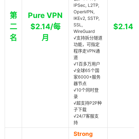
IPSec, L2TP,
OpenVPN,
第
Pure VPN
IKEv2, SSTP,
二
$2.14/每
SSL,
$2.14
WireGuard
名
月
√支持拆分隧道
功能，可指定
程序走VPN通
道
√1百多万用户
√全球65个国
家6000+服务
器节点
√10个同时登
录
√超支持P2P种
子下载
√24/7客服支
持
Strong