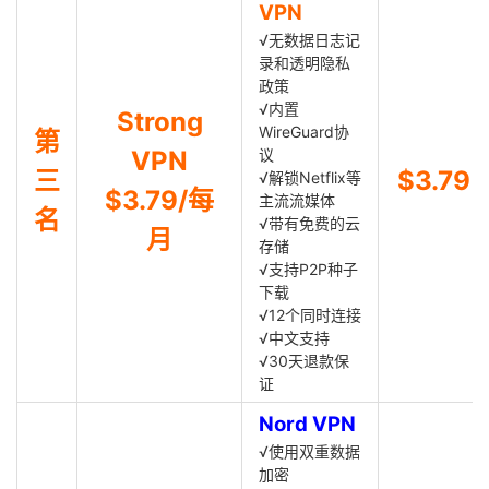
VPN
√无数据日志记
录和透明隐私
政策
√内置
Strong
WireGuard协
第
VPN
议
三
$3.79
√解锁Netflix等
$3.79/每
主流流媒体
名
√带有免费的云
月
存储
√支持P2P种子
下载
√12个同时连接
√中文支持
√30天退款保
证
Nord VPN
√使用双重数据
加密