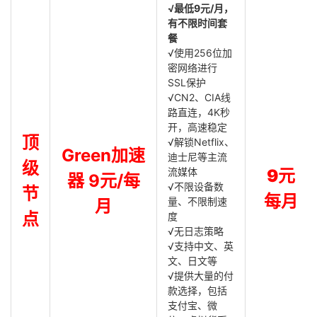
√最低9元/月，
有不限时间套
餐
√使用256位加
密网络进行
SSL保护
√CN2、CIA线
路直连，4K秒
开，高速稳定
顶
√解锁Netflix、
Green加速
迪士尼等主流
级
流媒体
9元
器 9元/每
√不限设备数
节
每月
量、不限制速
月
点
度
√无日志策略
√支持中文、英
文、日文等
√提供大量的付
款选择，包括
支付宝、微