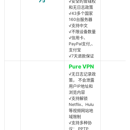
√安全的管辖权
和无日志政策
√43多个国家
160台服务器
√支持中文
√不限设备数量
√信用卡、
PayPal支付,、
支付宝
√7天退款保证
Pure VPN
√无日志记录政
策， 不会泄露
用户IP地址和
浏览内容
√支持解锁
Netflix、Hulu
等视频网站地
域限制
√支持多种协
议： PPTP,