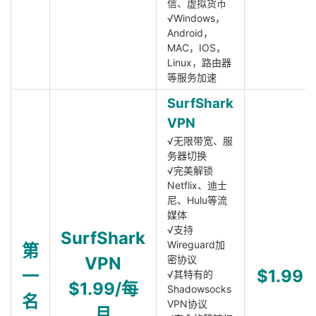
信、虚拟货币
√Windows，
Android，
MAC，IOS，
Linux，路由器
等服务加速
SurfShark
VPN
√无限带宽、服
务器切换
√完美解锁
Netflix、迪士
尼、Hulu等流
媒体
√支持
SurfShark
Wireguard加
第
VPN
密协议
一
$1.99
√其特有的
$1.99/每
Shadowsocks
名
VPN协议
月