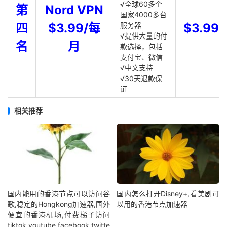
√全球60多个
第
Nord VPN
国家4000多台
四
$3.99/每
服务器
$3.99
√提供大量的付
名
月
款选择，包括
支付宝、微信
√中文支持
√30天退款保
证
相关推荐
国内能用的香港节点可以访问谷
国内怎么打开Disney+,看美剧可
歌,稳定的Hongkong加速器,国外
以用的香港节点加速器
便宜的香港机场,付费梯子访问
tiktok,youtube,facebook,twitte