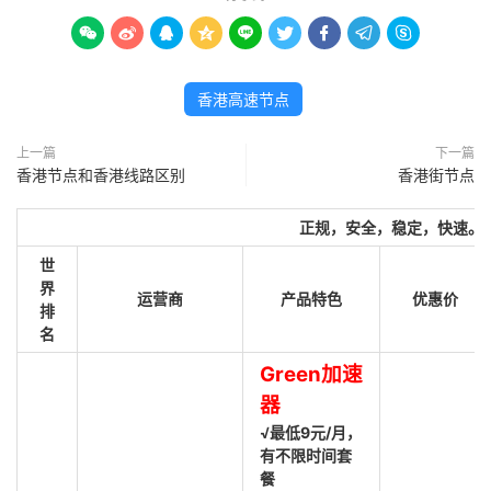









香港高速节点
上一篇
下一篇
香港节点和香港线路区别
香港街节点
正规，安全，稳定，快速。
世
界
运营商
产品特色
优惠价
排
名
Green加速
器
√最低9元/月，
有不限时间套
餐