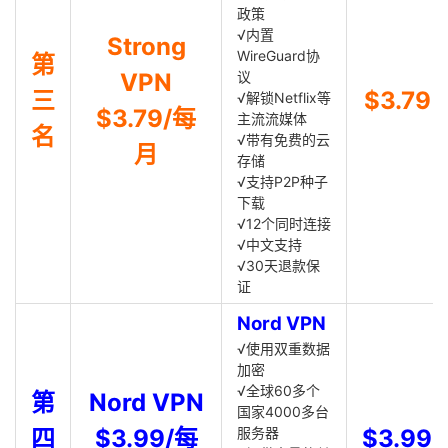
政策
√内置
Strong
WireGuard协
第
VPN
议
三
$3.79
√解锁Netflix等
$3.79/每
主流流媒体
名
√带有免费的云
月
存储
√支持P2P种子
下载
√12个同时连接
√中文支持
√30天退款保
证
Nord VPN
√使用双重数据
加密
√全球60多个
第
Nord VPN
国家4000多台
四
$3.99/每
服务器
$3.99