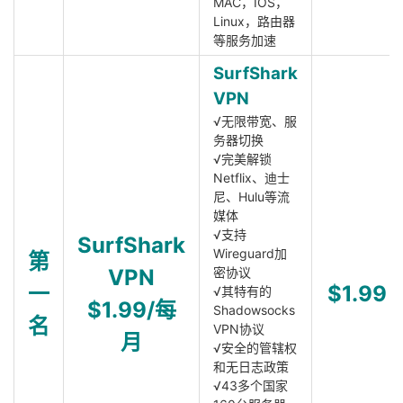
MAC，IOS，
Linux，路由器
等服务加速
SurfShark
VPN
√无限带宽、服
务器切换
√完美解锁
Netflix、迪士
尼、Hulu等流
媒体
√支持
SurfShark
Wireguard加
第
VPN
密协议
一
$1.99
√其特有的
$1.99/每
Shadowsocks
名
VPN协议
月
√安全的管辖权
和无日志政策
√43多个国家