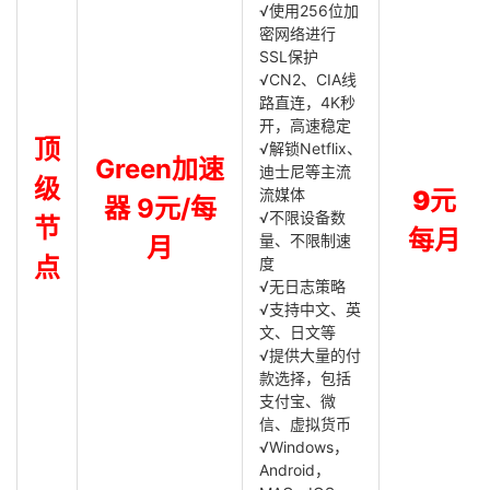
√使用256位加
密网络进行
SSL保护
√CN2、CIA线
路直连，4K秒
开，高速稳定
顶
√解锁Netflix、
Green加速
迪士尼等主流
级
流媒体
9元
器 9元/每
√不限设备数
节
每月
量、不限制速
月
点
度
√无日志策略
√支持中文、英
文、日文等
√提供大量的付
款选择，包括
支付宝、微
信、虚拟货币
√Windows，
Android，