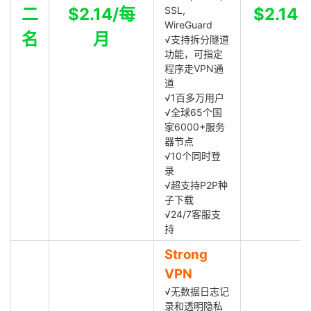
二
$2.14/每
SSL,
$2.14
WireGuard
名
月
√支持拆分隧道
功能，可指定
程序走VPN通
道
√1百多万用户
√全球65个国
家6000+服务
器节点
√10个同时登
录
√超支持P2P种
子下载
√24/7客服支
持
Strong
VPN
√无数据日志记
录和透明隐私