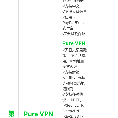
160台服务器
√支持中文
√不限设备数量
√信用卡、
PayPal支付,、
支付宝
√7天退款保证
Pure VPN
√无日志记录政
策， 不会泄露
用户IP地址和
浏览内容
√支持解锁
Netflix、Hulu
等视频网站地
域限制
√支持多种协
议： PPTP,
IPSec, L2TP,
OpenVPN,
第
Pure VPN
IKEv2, SSTP,