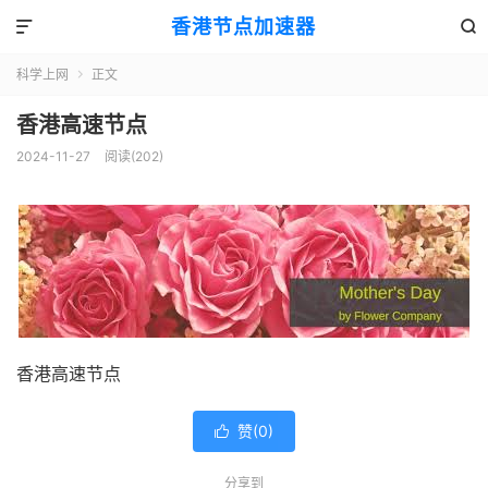
香港节点加速器


科学上网
正文

香港高速节点
2024-11-27
阅读(202)
香港高速节点
赞(
0
)

分享到