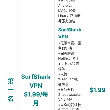
√Windows，
Android，
MAC，IOS，
Linux，路由器
等服务加速
SurfShark
VPN
√无限带宽、服
务器切换
√完美解锁
Netflix、迪士
尼、Hulu等流
媒体
√支持
SurfShark
Wireguard加
第
VPN
密协议
一
$1.99
√其特有的
$1.99/每
Shadowsocks
名
VPN协议
月
√安全的管辖权
和无日志政策