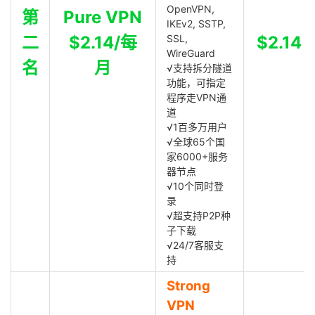
OpenVPN,
第
Pure VPN
IKEv2, SSTP,
二
$2.14/每
SSL,
$2.14
WireGuard
名
月
√支持拆分隧道
功能，可指定
程序走VPN通
道
√1百多万用户
√全球65个国
家6000+服务
器节点
√10个同时登
录
√超支持P2P种
子下载
√24/7客服支
持
Strong
VPN