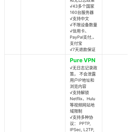
√43多个国家
160台服务器
√支持中文
√不限设备数量
√信用卡、
PayPal支付,、
支付宝
√7天退款保证
Pure VPN
√无日志记录政
策， 不会泄露
用户IP地址和
浏览内容
√支持解锁
Netflix、Hulu
等视频网站地
域限制
√支持多种协
议： PPTP,
IPSec, L2TP,