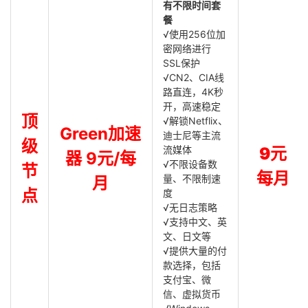
有不限时间套
餐
√使用256位加
密网络进行
SSL保护
√CN2、CIA线
路直连，4K秒
开，高速稳定
顶
√解锁Netflix、
Green加速
迪士尼等主流
级
流媒体
9元
器 9元/每
√不限设备数
节
每月
量、不限制速
月
点
度
√无日志策略
√支持中文、英
文、日文等
√提供大量的付
款选择，包括
支付宝、微
信、虚拟货币