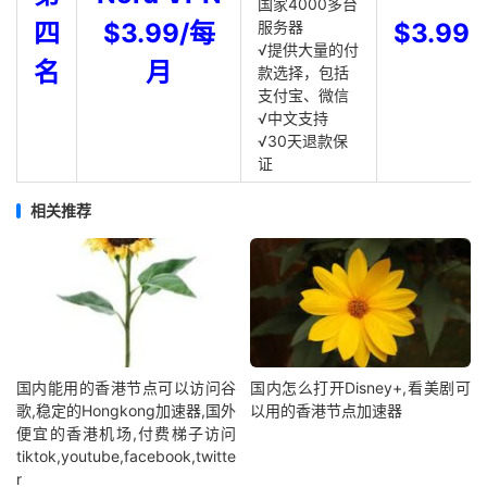
国家4000多台
四
$3.99/每
服务器
$3.99
√提供大量的付
名
月
款选择，包括
支付宝、微信
√中文支持
√30天退款保
证
相关推荐
国内能用的香港节点可以访问谷
国内怎么打开Disney+,看美剧可
歌,稳定的Hongkong加速器,国外
以用的香港节点加速器
便宜的香港机场,付费梯子访问
tiktok,youtube,facebook,twitte
r