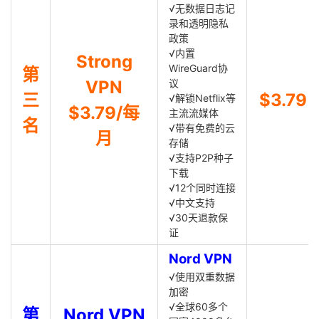
√无数据日志记
录和透明隐私
政策
√内置
Strong
WireGuard协
第
VPN
议
三
$3.79
√解锁Netflix等
$3.79/每
主流流媒体
名
√带有免费的云
月
存储
√支持P2P种子
下载
√12个同时连接
√中文支持
√30天退款保
证
Nord VPN
√使用双重数据
加密
√全球60多个
第
Nord VPN