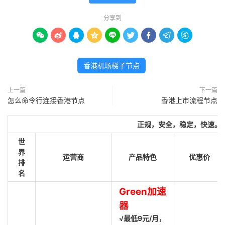
分享到









香港机场梯子节点
上一篇
下一篇
怎么命令行连接香港节点
香港上市流程节点
正规，安全，稳定，快速。
世
界
运营商
产品特色
优惠价
排
名
Green加速
器
√最低9元/月，