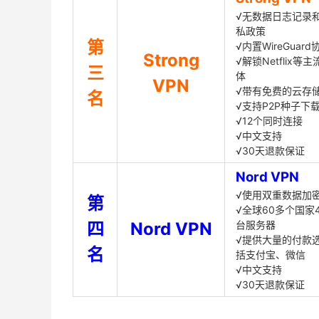
√无数据日志记录
私政策
第
√内置WireGuard
Strong
√解锁Netflix等
三
体
VPN
√带有免费的云存
名
√支持P2P种子下
√12个同时连接
√中文支持
√30天退款保证
Nord VPN
√使用双重数据加
第
√全球60多个国家4
四
Nord VPN
台服务器
√提供大量的付款
名
括支付宝、微信
√中文支持
√30天退款保证