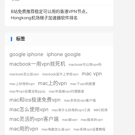
B站免费推荐稳定可以用的香港VPN节点，
Hongkong机场梯子加速器软件排名
标签
google iphone
iphone google
macbook一用vpn就死机
macbook可以用vpn吗
mac vpn
macbook怎么挂vpn
macbook连不上学校vpn
mac上的vpn
mac上好用的vpn
mac下vpn的配置
mac中vpn设置没有pptp
mac中连接vpn代理隧道
mac和ios极速免费vpn
mac多协议vpn客户端
mac怎么使用vpn
mac有什么好用的vpn工具
MAC机场
mac灵活的vpn客户端
mac版vpn
mac版本的vpn
mac用的vpn
mac电脑怎么连vpn
mac系统vpn设置教程