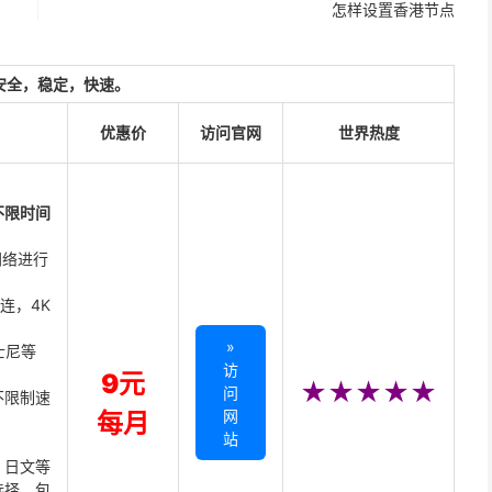
怎样设置香港节点
安全，稳定，快速。
优惠价
访问官网
世界热度
不限时间
网络进行
直连，4K
»
迪士尼等
访
9元
★★★★★
问
不限制速
网
每月
站
、日文等
选择，包