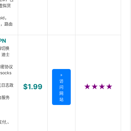
虚拟货
oid，
ux，路由
PN
器切换
x、迪士
d加密协议
ocks
»
访
无日志政
$1.99
★★★★
问
网
台服务
站
支付,、