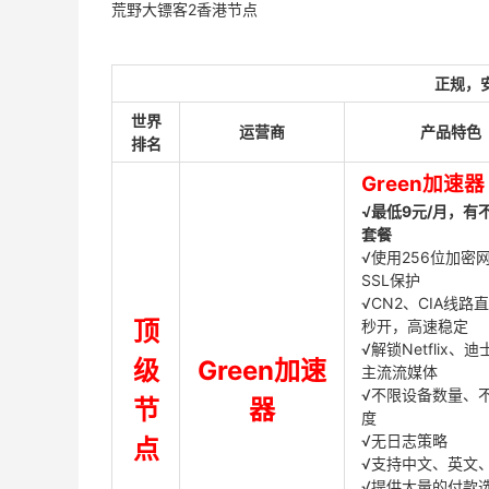
荒野大镖客2香港节点
正规，
世界
运营商
产品特色
排名
Green加速器
√最低9元/月，有
套餐
√使用256位加密
SSL保护
√CN2、CIA线路
顶
秒开，高速稳定
√解锁Netflix、
级
Green加速
主流流媒体
√不限设备数量、
节
器
度
√无日志策略
点
√支持中文、英文
√提供大量的付款