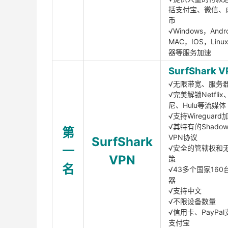
括支付宝、微信、
币
√Windows，Andr
MAC，IOS，Lin
器等服务加速
SurfShark V
√无限带宽、服务
√完美解锁Netfli
尼、Hulu等流媒体
√支持Wireguar
√其特有的Shadows
第
VPN协议
SurfShark
一
√安全的管辖权和
VPN
策
名
√43多个国家160
器
√支持中文
√不限设备数量
√信用卡、PayPal
支付宝