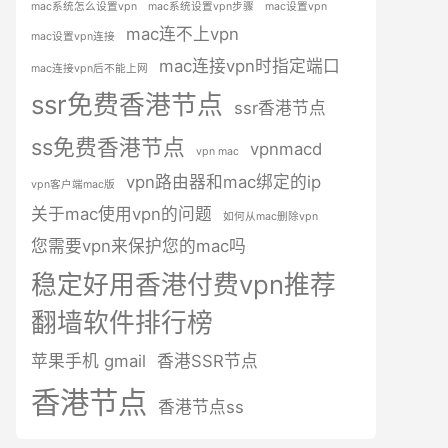
mac系统怎么设置vpn
mac系统设置vpn步骤
mac设置vpn
mac连不上vpn
mac设置vpn连接
mac连接vpn时指定端口
mac连接vpn后不能上网
ssr免费香港节点
ssr香港节点
ss免费香港节点
vpnmacd
vpn mac
vpn路由器和mac绑定的ip
vpn客户端mac版
关于mac使用vpn的问题
如何从mac删除vpn
您需要vpn来保护您的mac吗
稳定好用香港付费vpn推荐
翻墙软件排行榜
苹果手机 gmail
香港SSR节点
香港节点
香港节点ss