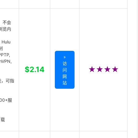
 不会
浏览内
Hulu
制
PTP,
»
enVPN,
访
,
$2.14
★★★★
问
网
能，可指
站
00+服
下载