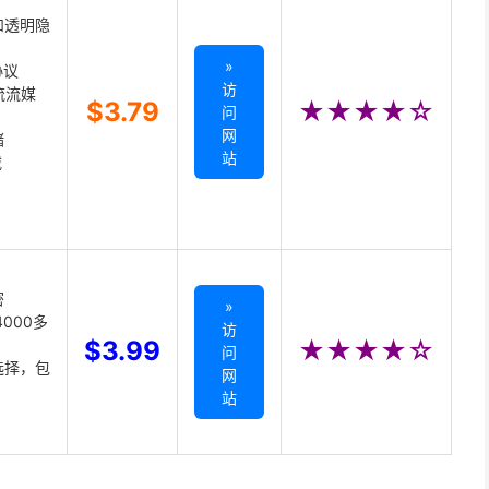
和透明隐
»
协议
访
主流流媒
$3.79
★★★★☆
问
网
储
站
载
密
»
000多
访
$3.99
★★★★☆
问
选择，包
网
站