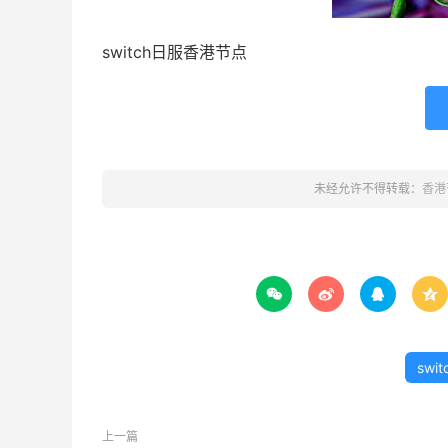
switch日服香港节点
未经允许不得转载：
香港




swi
上一篇