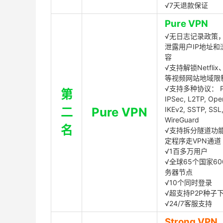
√7天退款保证
Pure VPN
√无日志记录政策，
泄露用户IP地址和
容
√支持解锁Netflix、
等视频网站地域限
√支持多种协议： P
第
IPSec, L2TP, Op
二
Pure VPN
IKEv2, SSTP, SSL
WireGuard
名
√支持拆分隧道功
定程序走VPN通道
√1百多万用户
√全球65个国家60
务器节点
√10个同时登录
√超支持P2P种子
√24/7客服支持
Strong VPN