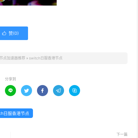
赞(
0
)

节点加速器推荐
»
switch日服香港节点
分享到





tch日服香港节点
下一篇