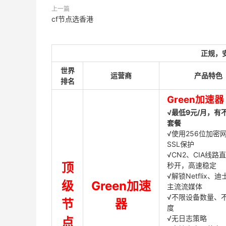
上一篇
cf节点选香港
正规，
世界
运营商
产品特色
排名
Green加速器
√最低9元/月，有
套餐
√使用256位加密
SSL保护
√CN2、CIA线路
顶
秒开，高速稳定
√解锁Netflix、
级
Green加速
主流流媒体
√不限设备数量、
节
器
度
√无日志策略
点