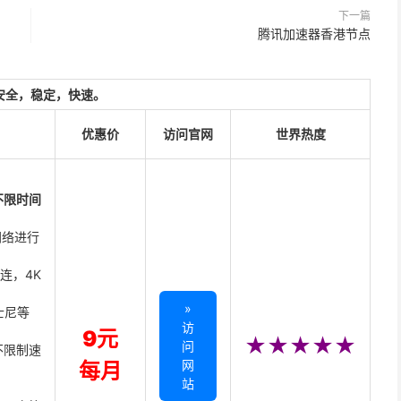
下一篇
腾讯加速器香港节点
安全，稳定，快速。
优惠价
访问官网
世界热度
不限时间
网络进行
直连，4K
»
迪士尼等
访
9元
★★★★★
问
不限制速
网
每月
站