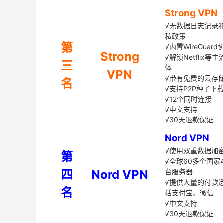
Strong VPN
√无数据日志记录
私政策
第
√内置WireGuard
Strong
√解锁Netflix等
三
体
VPN
√带有免费的云存
名
√支持P2P种子下
√12个同时连接
√中文支持
√30天退款保证
Nord VPN
√使用双重数据加
第
√全球60多个国家4
四
Nord VPN
台服务器
√提供大量的付款
名
括支付宝、微信
√中文支持
√30天退款保证