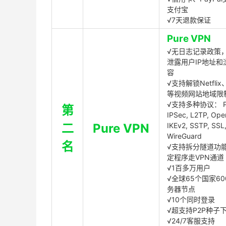
支付宝
√7天退款保证
Pure VPN
√无日志记录政策，
泄露用户IP地址和
容
√支持解锁Netflix、
等视频网站地域限
√支持多种协议： P
第
IPSec, L2TP, Op
二
Pure VPN
IKEv2, SSTP, SSL
WireGuard
名
√支持拆分隧道功
定程序走VPN通道
√1百多万用户
√全球65个国家60
务器节点
√10个同时登录
√超支持P2P种子
√24/7客服支持