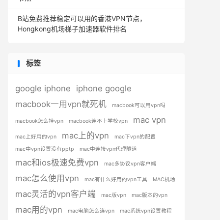
B站免费推荐稳定可以用的香港VPN节点，
Hongkong机场梯子加速器软件排名
标签
google iphone
iphone google
macbook一用vpn就死机
macbook可以用vpn吗
mac vpn
macbook怎么挂vpn
macbook连不上学校vpn
mac上的vpn
mac上好用的vpn
mac下vpn的配置
mac中vpn设置没有pptp
mac中连接vpn代理隧道
mac和ios极速免费vpn
mac多协议vpn客户端
mac怎么使用vpn
mac有什么好用的vpn工具
MAC机场
mac灵活的vpn客户端
mac版vpn
mac版本的vpn
mac用的vpn
mac电脑怎么连vpn
mac系统vpn设置教程