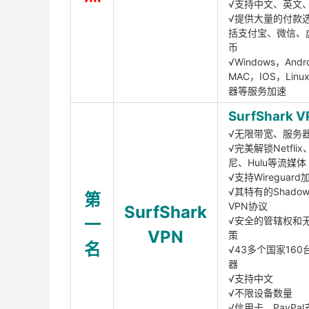
√支持中文、英文
√提供大量的付款
括支付宝、微信、
币
√Windows，Andr
MAC，IOS，Lin
器等服务加速
SurfShark V
√无限带宽、服务
√完美解锁Netfli
尼、Hulu等流媒体
√支持Wireguar
√其特有的Shadows
第
VPN协议
SurfShark
一
√安全的管辖权和
VPN
策
名
√43多个国家160
器
√支持中文
√不限设备数量
√信用卡、PayPal