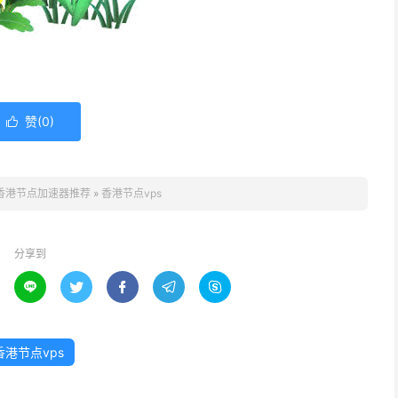
赞(
0
)

香港节点加速器推荐
»
香港节点vps
分享到





香港节点vps