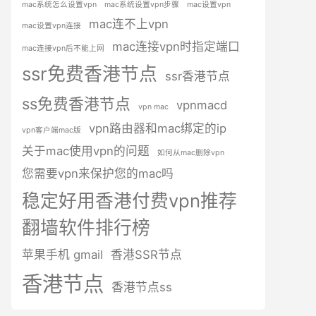
mac系统怎么设置vpn
mac系统设置vpn步骤
mac设置vpn
mac连不上vpn
mac设置vpn连接
mac连接vpn时指定端口
mac连接vpn后不能上网
ssr免费香港节点
ssr香港节点
ss免费香港节点
vpnmacd
vpn mac
vpn路由器和mac绑定的ip
vpn客户端mac版
关于mac使用vpn的问题
如何从mac删除vpn
您需要vpn来保护您的mac吗
稳定好用香港付费vpn推荐
翻墙软件排行榜
苹果手机 gmail
香港SSR节点
香港节点
香港节点ss