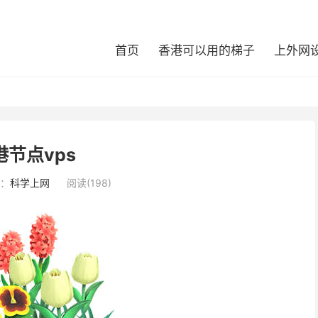
首页
香港可以用的梯子
上外网
港节点vps
：
科学上网
阅读(198)