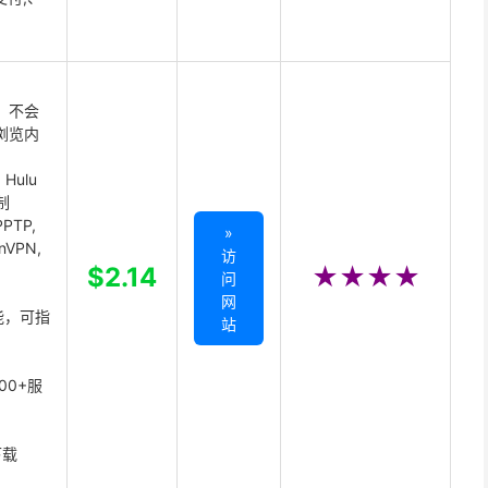
 不会
浏览内
Hulu
制
PTP,
»
enVPN,
访
,
$2.14
★★★★
问
网
能，可指
站
00+服
下载