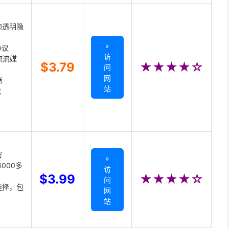
和透明隐
»
协议
访
主流流媒
$3.79
★★★★☆
问
网
储
站
载
密
»
000多
访
$3.99
★★★★☆
问
选择，包
网
站