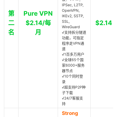
IPSec, L2TP,
OpenVPN,
第
Pure VPN
IKEv2, SSTP,
二
$2.14/每
SSL,
$2.14
WireGuard
名
月
√支持拆分隧道
功能，可指定
程序走VPN通
道
√1百多万用户
√全球65个国
家6000+服务
器节点
√10个同时登
录
√超支持P2P种
子下载
√24/7客服支
持
Strong