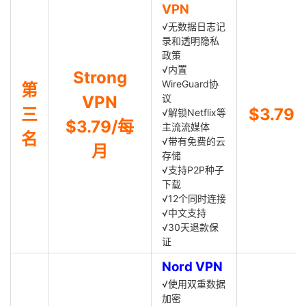
VPN
√无数据日志记
录和透明隐私
政策
√内置
Strong
WireGuard协
第
VPN
议
三
$3.79
√解锁Netflix等
$3.79/每
主流流媒体
名
√带有免费的云
月
存储
√支持P2P种子
下载
√12个同时连接
√中文支持
√30天退款保
证
Nord VPN
√使用双重数据
加密