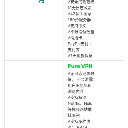
√安全的管辖权
和无日志政策
√43多个国家
160台服务器
√支持中文
√不限设备数量
√信用卡、
PayPal支付,、
支付宝
√7天退款保证
Pure VPN
√无日志记录政
策， 不会泄露
用户IP地址和
浏览内容
√支持解锁
Netflix、Hulu
等视频网站地
域限制
√支持多种协
议： PPTP,