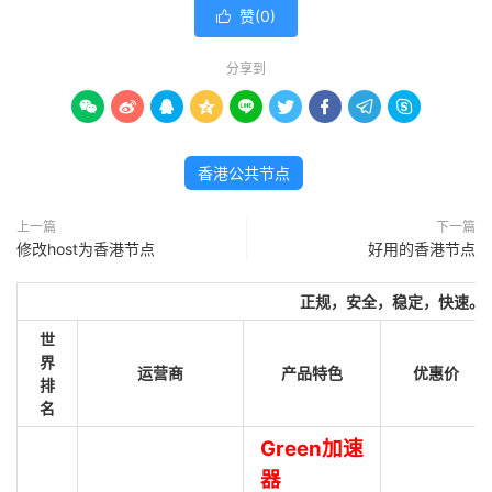
赞(
0
)

分享到









香港公共节点
上一篇
下一篇
修改host为香港节点
好用的香港节点
正规，安全，稳定，快速。
世
界
运营商
产品特色
优惠价
排
名
Green加速
器