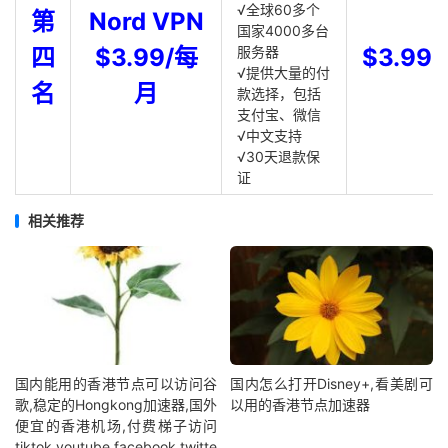
√全球60多个
第
Nord VPN
国家4000多台
四
$3.99/每
服务器
$3.99
√提供大量的付
名
月
款选择，包括
支付宝、微信
√中文支持
√30天退款保
证
相关推荐
国内能用的香港节点可以访问谷
国内怎么打开Disney+,看美剧可
歌,稳定的Hongkong加速器,国外
以用的香港节点加速器
便宜的香港机场,付费梯子访问
tiktok,youtube,facebook,twitte