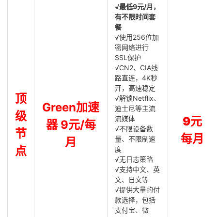
√最低9元/月，
有不限时间套
餐
√使用256位加
密网络进行
SSL保护
√CN2、CIA线
路直连，4K秒
开，高速稳定
顶
√解锁Netflix、
Green加速
迪士尼等主流
级
流媒体
9元
器 9元/每
√不限设备数
节
每月
量、不限制速
月
点
度
√无日志策略
√支持中文、英
文、日文等
√提供大量的付
款选择，包括
支付宝、微