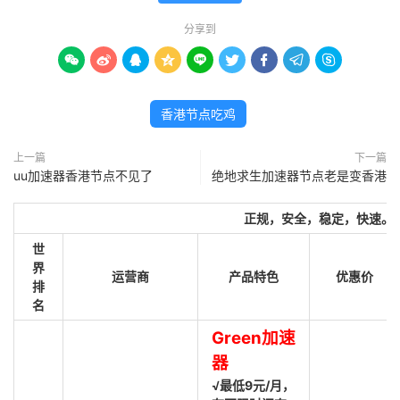
分享到









香港节点吃鸡
上一篇
下一篇
uu加速器香港节点不见了
绝地求生加速器节点老是变香港
正规，安全，稳定，快速。
世
界
运营商
产品特色
优惠价
排
名
Green加速
器
√最低9元/月，