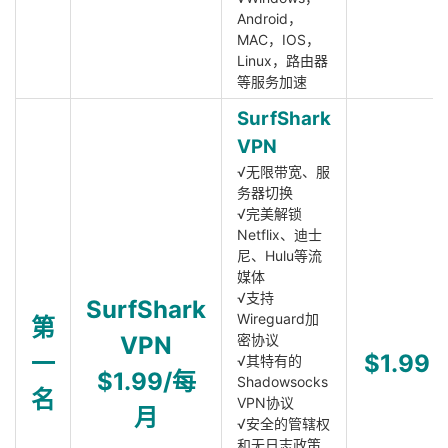
Android，
MAC，IOS，
Linux，路由器
等服务加速
SurfShark
VPN
√无限带宽、服
务器切换
√完美解锁
Netflix、迪士
尼、Hulu等流
媒体
√支持
SurfShark
Wireguard加
第
VPN
密协议
一
$1.99
√其特有的
$1.99/每
Shadowsocks
名
VPN协议
月
√安全的管辖权
和无日志政策