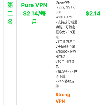
OpenVPN,
第
Pure VPN
IKEv2, SSTP,
二
$2.14/每
SSL,
$2.14
WireGuard
名
月
√支持拆分隧道
功能，可指定
程序走VPN通
道
√1百多万用户
√全球65个国
家6000+服务
器节点
√10个同时登
录
√超支持P2P种
子下载
√24/7客服支
持
Strong
VPN