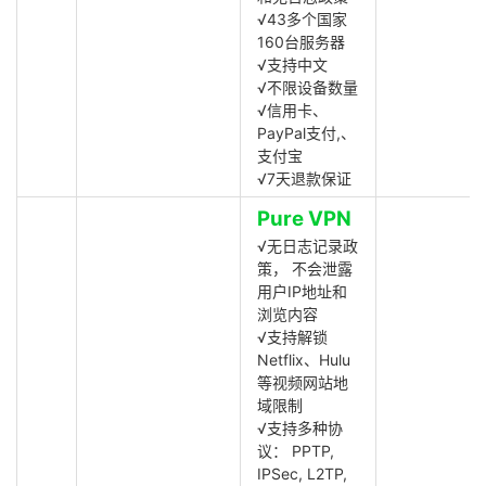
√43多个国家
160台服务器
√支持中文
√不限设备数量
√信用卡、
PayPal支付,、
支付宝
√7天退款保证
Pure VPN
√无日志记录政
策， 不会泄露
用户IP地址和
浏览内容
√支持解锁
Netflix、Hulu
等视频网站地
域限制
√支持多种协
议： PPTP,
IPSec, L2TP,