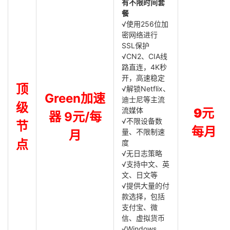
有不限时间套
餐
√使用256位加
密网络进行
SSL保护
√CN2、CIA线
路直连，4K秒
开，高速稳定
顶
√解锁Netflix、
Green加速
迪士尼等主流
级
流媒体
9元
器 9元/每
√不限设备数
节
每月
量、不限制速
月
点
度
√无日志策略
√支持中文、英
文、日文等
√提供大量的付
款选择，包括
支付宝、微
信、虚拟货币
√Windows，