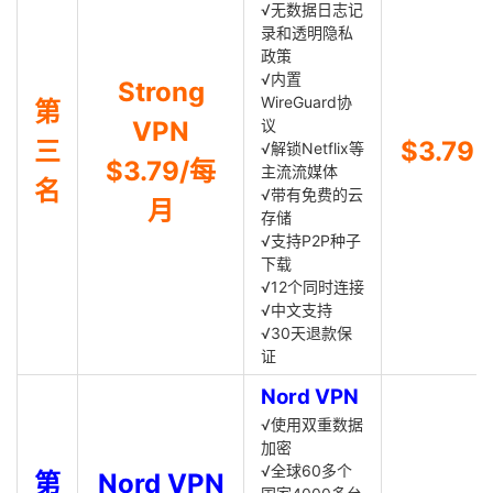
√无数据日志记
录和透明隐私
政策
√内置
Strong
WireGuard协
第
VPN
议
三
$3.79
√解锁Netflix等
$3.79/每
主流流媒体
名
√带有免费的云
月
存储
√支持P2P种子
下载
√12个同时连接
√中文支持
√30天退款保
证
Nord VPN
√使用双重数据
加密
√全球60多个
第
Nord VPN