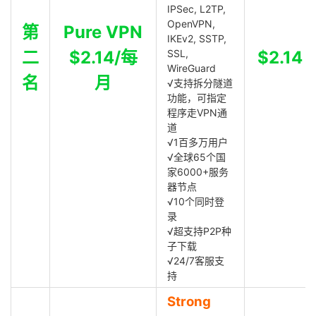
IPSec, L2TP,
OpenVPN,
第
Pure VPN
IKEv2, SSTP,
二
$2.14/每
SSL,
$2.14
WireGuard
名
月
√支持拆分隧道
功能，可指定
程序走VPN通
道
√1百多万用户
√全球65个国
家6000+服务
器节点
√10个同时登
录
√超支持P2P种
子下载
√24/7客服支
持
Strong