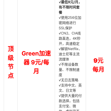
√最低9元/月，
有不限时间套
餐
√使用256位加
密网络进行
SSL保护
√CN2、CIA线
路直连，4K秒
开，高速稳定
顶
√解锁Netflix、
Green加速
迪士尼等主流
级
流媒体
9元
器 9元/每
√不限设备数
节
每月
量、不限制速
月
点
度
√无日志策略
√支持中文、英
文、日文等
√提供大量的付
款选择，包括
支付宝、微