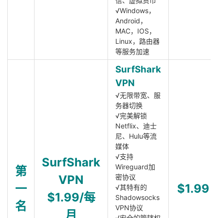
信、虚拟货币
√Windows，
Android，
MAC，IOS，
Linux，路由器
等服务加速
SurfShark
VPN
√无限带宽、服
务器切换
√完美解锁
Netflix、迪士
尼、Hulu等流
媒体
√支持
SurfShark
Wireguard加
第
VPN
密协议
一
$1.99
√其特有的
$1.99/每
Shadowsocks
名
VPN协议
月
√安全的管辖权