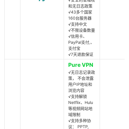
和无日志政策
√43多个国家
160台服务器
√支持中文
√不限设备数量
√信用卡、
PayPal支付,、
支付宝
√7天退款保证
Pure VPN
√无日志记录政
策， 不会泄露
用户IP地址和
浏览内容
√支持解锁
Netflix、Hulu
等视频网站地
域限制
√支持多种协
议： PPTP,