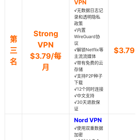
VPN
√无数据日志记
录和透明隐私
政策
√内置
Strong
WireGuard协
第
VPN
议
三
$3.79
√解锁Netflix等
$3.79/每
主流流媒体
名
√带有免费的云
月
存储
√支持P2P种子
下载
√12个同时连接
√中文支持
√30天退款保
证
Nord VPN
√使用双重数据
加密