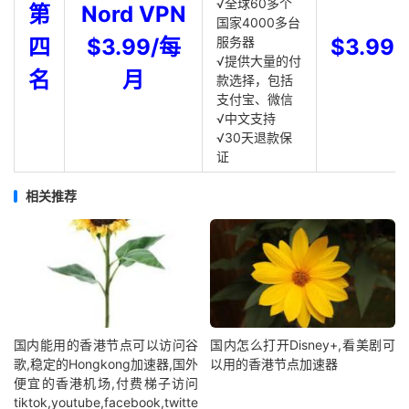
√全球60多个
第
Nord VPN
国家4000多台
四
$3.99/每
服务器
$3.99
√提供大量的付
名
月
款选择，包括
支付宝、微信
√中文支持
√30天退款保
证
相关推荐
国内能用的香港节点可以访问谷
国内怎么打开Disney+,看美剧可
歌,稳定的Hongkong加速器,国外
以用的香港节点加速器
便宜的香港机场,付费梯子访问
tiktok,youtube,facebook,twitte