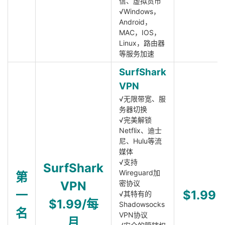
信、虚拟货币
√Windows，
Android，
MAC，IOS，
Linux，路由器
等服务加速
SurfShark
VPN
√无限带宽、服
务器切换
√完美解锁
Netflix、迪士
尼、Hulu等流
媒体
√支持
SurfShark
Wireguard加
第
VPN
密协议
一
$1.99
√其特有的
$1.99/每
Shadowsocks
名
VPN协议
月