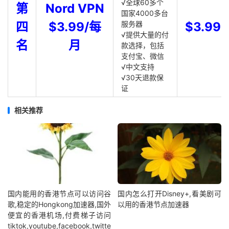
√全球60多个
第
Nord VPN
国家4000多台
四
$3.99/每
服务器
$3.99
√提供大量的付
名
月
款选择，包括
支付宝、微信
√中文支持
√30天退款保
证
相关推荐
国内能用的香港节点可以访问谷
国内怎么打开Disney+,看美剧可
歌,稳定的Hongkong加速器,国外
以用的香港节点加速器
便宜的香港机场,付费梯子访问
tiktok,youtube,facebook,twitte