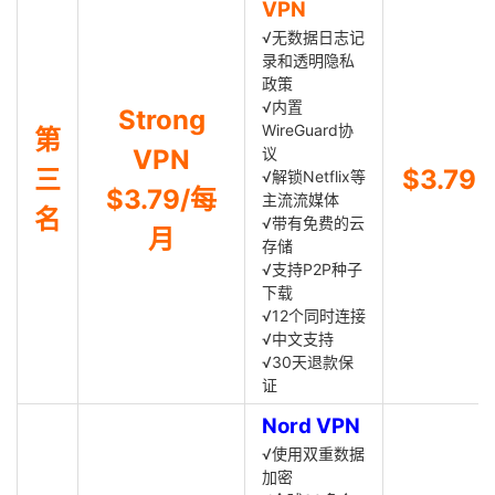
VPN
√无数据日志记
录和透明隐私
政策
√内置
Strong
WireGuard协
第
VPN
议
三
$3.79
√解锁Netflix等
$3.79/每
主流流媒体
名
√带有免费的云
月
存储
√支持P2P种子
下载
√12个同时连接
√中文支持
√30天退款保
证
Nord VPN
√使用双重数据
加密