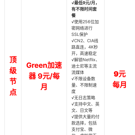
√最低9元/月，
有不限时间套
餐
√使用256位加
密网络进行
SSL保护
√CN2、CIA线
路直连，4K秒
开，高速稳定
顶
√解锁Netflix、
Green加速
迪士尼等主流
级
流媒体
9元
器 9元/每
√不限设备数
节
每月
量、不限制速
月
点
度
√无日志策略
√支持中文、英
文、日文等
√提供大量的付
款选择，包括
支付宝、微