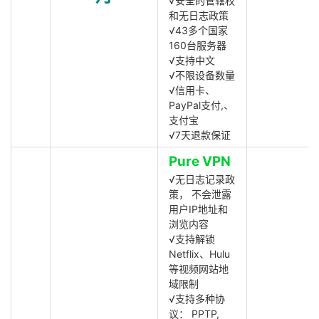
√安全的管辖权
和无日志政策
√43多个国家
160台服务器
√支持中文
√不限设备数量
√信用卡、
PayPal支付,、
支付宝
√7天退款保证
Pure VPN
√无日志记录政
策， 不会泄露
用户IP地址和
浏览内容
√支持解锁
Netflix、Hulu
等视频网站地
域限制
√支持多种协
议： PPTP,