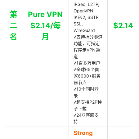
IPSec, L2TP,
OpenVPN,
第
Pure VPN
IKEv2, SSTP,
二
$2.14/每
SSL,
$2.14
WireGuard
名
月
√支持拆分隧道
功能，可指定
程序走VPN通
道
√1百多万用户
√全球65个国
家6000+服务
器节点
√10个同时登
录
√超支持P2P种
子下载
√24/7客服支
持
Strong