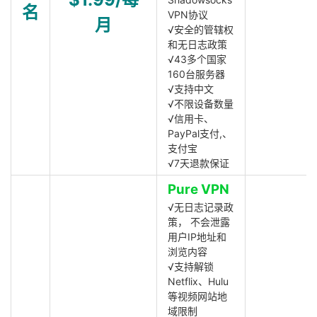
名
VPN协议
月
√安全的管辖权
和无日志政策
√43多个国家
160台服务器
√支持中文
√不限设备数量
√信用卡、
PayPal支付,、
支付宝
√7天退款保证
Pure VPN
√无日志记录政
策， 不会泄露
用户IP地址和
浏览内容
√支持解锁
Netflix、Hulu
等视频网站地
域限制