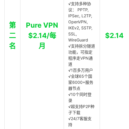
√支持多种协
议： PPTP,
IPSec, L2TP,
OpenVPN,
第
Pure VPN
IKEv2, SSTP,
二
$2.14/每
SSL,
$2.14
WireGuard
名
月
√支持拆分隧道
功能，可指定
程序走VPN通
道
√1百多万用户
√全球65个国
家6000+服务
器节点
√10个同时登
录
√超支持P2P种
子下载
√24/7客服支
持