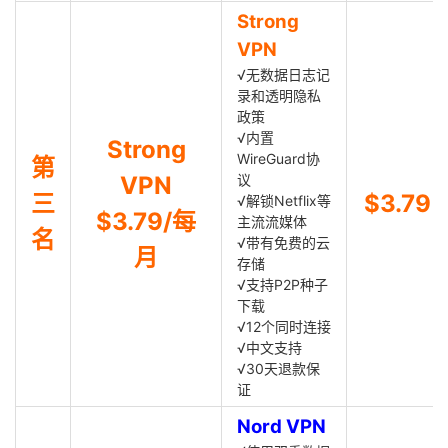
Strong
VPN
√无数据日志记
录和透明隐私
政策
√内置
Strong
WireGuard协
第
VPN
议
三
$3.79
√解锁Netflix等
$3.79/每
主流流媒体
名
√带有免费的云
月
存储
√支持P2P种子
下载
√12个同时连接
√中文支持
√30天退款保
证
Nord VPN