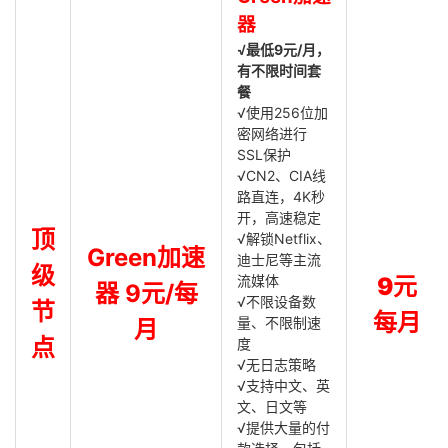
器
√最低9元/月，
有不限时间套
餐
√使用256位加
密网络进行
SSL保护
√CN2、CIA线
路直连，4K秒
开，高速稳定
顶
√解锁Netflix、
Green加速
迪士尼等主流
级
流媒体
9元
器 9元/每
√不限设备数
节
每月
量、不限制速
月
点
度
√无日志策略
√支持中文、英
文、日文等
√提供大量的付