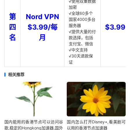
√使用双重数据
加密
√全球60多个
第
Nord VPN
国家4000多台
四
$3.99/每
服务器
$3.99
√提供大量的付
名
月
款选择，包括
支付宝、微信
√中文支持
√30天退款保
证
相关推荐
国内能用的香港节点可以访问谷
国内怎么打开Disney+,看美剧可
歌,稳定的Hongkong加速器,国外
以用的香港节点加速器