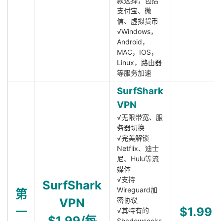
款选择，包括
支付宝、微
信、虚拟货币
√Windows，
Android，
MAC，IOS，
Linux，路由器
等服务加速
SurfShark
VPN
√无限带宽、服
务器切换
√完美解锁
Netflix、迪士
尼、Hulu等流
媒体
√支持
SurfShark
Wireguard加
第
VPN
密协议
一
$1.99
√其特有的
$1.99/每
Shadowsocks