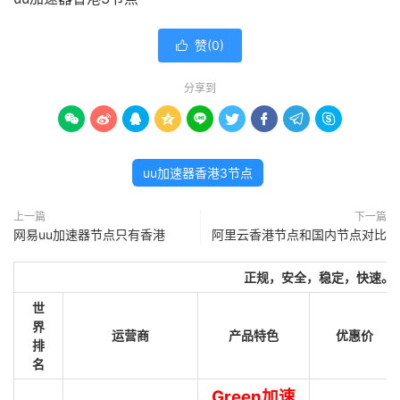
赞(
0
)

分享到









uu加速器香港3节点
上一篇
下一篇
网易uu加速器节点只有香港
阿里云香港节点和国内节点对比
正规，安全，稳定，快速。
世
界
运营商
产品特色
优惠价
排
名
Green加速