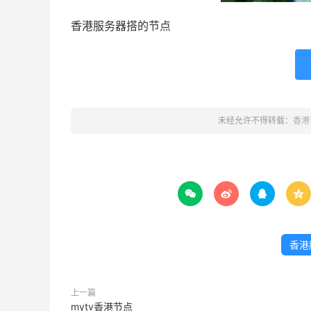
香港服务器搭的节点
未经允许不得转载：
香港




香港
上一篇
mytv香港节点