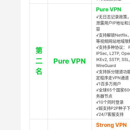
Pure VPN
√无日志记录政策，
泄露用户IP地址和
容
√支持解锁Netflix、
等视频网站地域限
√支持多种协议： P
第
IPSec, L2TP, Op
二
Pure VPN
IKEv2, SSTP, SSL
WireGuard
名
√支持拆分隧道功
定程序走VPN通道
√1百多万用户
√全球65个国家60
务器节点
√10个同时登录
√超支持P2P种子
√24/7客服支持
Strong VPN