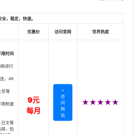
安全，稳定，快速。
优惠价
访问官网
世界热度
不限时间
网络进行
直连，4K
»
迪士尼等
访
9元
★★★★★
问
不限制速
网
每月
站
、日文等
选择，包