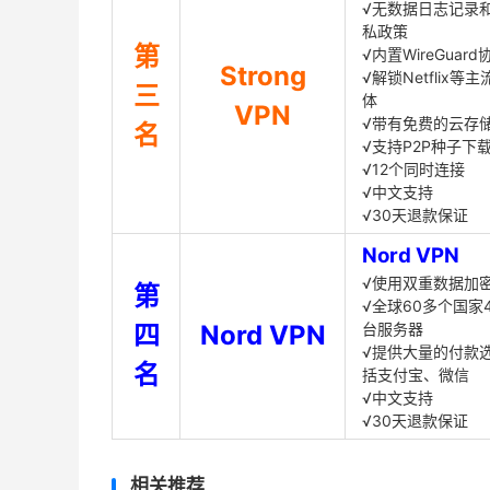
√无数据日志记录
私政策
第
√内置WireGuard
Strong
√解锁Netflix等
三
体
VPN
√带有免费的云存
名
√支持P2P种子下
√12个同时连接
√中文支持
√30天退款保证
Nord VPN
√使用双重数据加
第
√全球60多个国家4
四
Nord VPN
台服务器
√提供大量的付款
名
括支付宝、微信
√中文支持
√30天退款保证
相关推荐