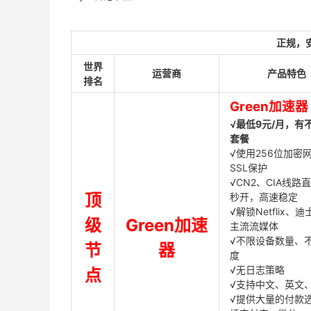
正规，
世界
运营商
产品特色
排名
Green加速器
√最低9元/月，有
套餐
√使用256位加密
SSL保护
√CN2、CIA线路
顶
秒开，高速稳定
√解锁Netflix、
级
Green加速
主流流媒体
√不限设备数量、
节
器
度
√无日志策略
点
√支持中文、英文
√提供大量的付款