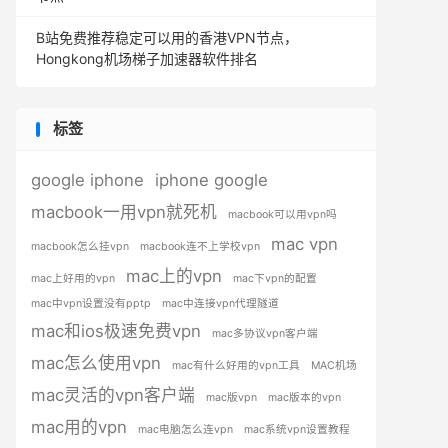
B站免费推荐稳定可以用的香港VPN节点，
Hongkong机场梯子加速器软件排名
标签
google iphone
iphone google
macbook一用vpn就死机
macbook可以用vpn吗
mac vpn
macbook怎么挂vpn
macbook连不上学校vpn
mac上的vpn
mac上好用的vpn
mac下vpn的配置
mac中vpn设置没有pptp
mac中连接vpn代理隧道
mac和ios极速免费vpn
mac多协议vpn客户端
mac怎么使用vpn
mac有什么好用的vpn工具
MAC机场
mac灵活的vpn客户端
mac版vpn
mac版本的vpn
mac用的vpn
mac电脑怎么连vpn
mac系统vpn设置教程