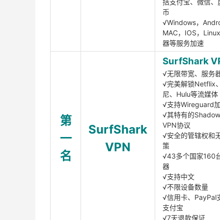
括支付宝、微信、
币
√Windows，Andr
MAC，IOS，Lin
器等服务加速
SurfShark V
√无限带宽、服务
√完美解锁Netfli
尼、Hulu等流媒体
√支持Wireguar
√其特有的Shadows
第
VPN协议
SurfShark
一
√安全的管辖权和
VPN
策
名
√43多个国家160
器
√支持中文
√不限设备数量
√信用卡、PayPal
支付宝
√7天退款保证