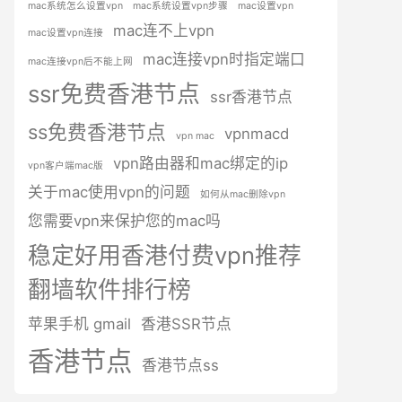
mac系统怎么设置vpn
mac系统设置vpn步骤
mac设置vpn
mac连不上vpn
mac设置vpn连接
mac连接vpn时指定端口
mac连接vpn后不能上网
ssr免费香港节点
ssr香港节点
ss免费香港节点
vpnmacd
vpn mac
vpn路由器和mac绑定的ip
vpn客户端mac版
关于mac使用vpn的问题
如何从mac删除vpn
您需要vpn来保护您的mac吗
稳定好用香港付费vpn推荐
翻墙软件排行榜
苹果手机 gmail
香港SSR节点
香港节点
香港节点ss