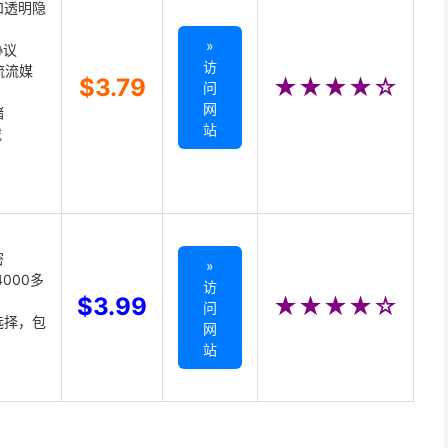
和透明隐
»
协议
访
主流流媒
$3.79
★★★★☆
问
网
储
站
载
密
»
000多
访
$3.99
★★★★☆
问
选择，包
网
站