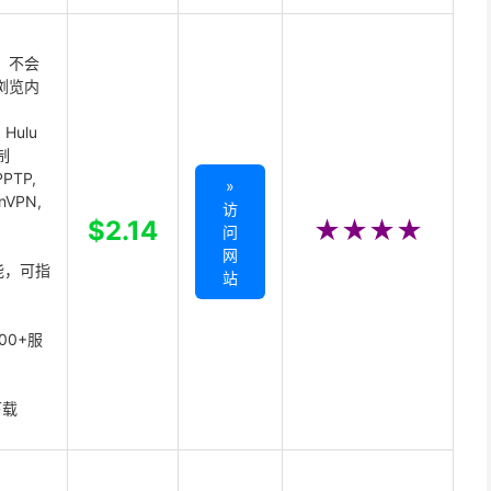
 不会
浏览内
Hulu
制
PTP,
»
enVPN,
访
,
$2.14
★★★★
问
网
能，可指
站
00+服
下载