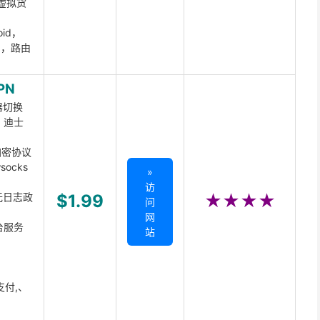
虚拟货
oid，
ux，路由
PN
器切换
x、迪士
d加密协议
ocks
»
访
无日志政
$1.99
★★★★
问
网
台服务
站
支付,、