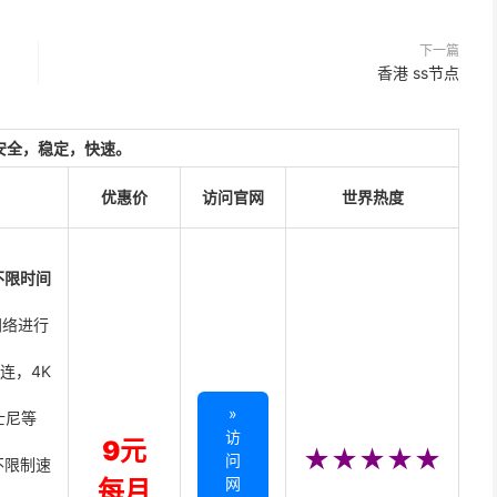
下一篇
香港 ss节点
安全，稳定，快速。
优惠价
访问官网
世界热度
不限时间
网络进行
直连，4K
»
迪士尼等
访
9元
★★★★★
问
不限制速
网
每月