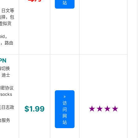
站
、日文等
选择，包
虚拟货
oid，
ux，路由
PN
器切换
x、迪士
d加密协议
ocks
»
访
无日志政
$1.99
★★★★
问
网
台服务
站