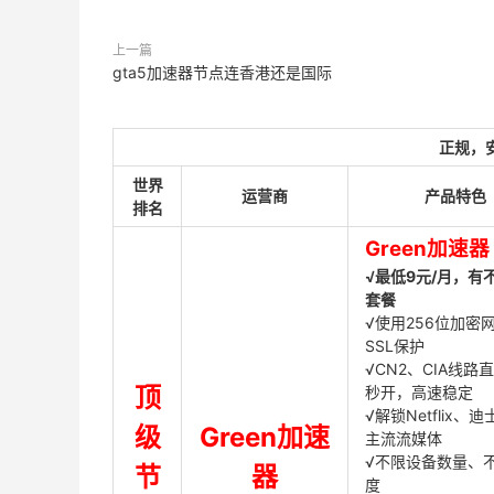
上一篇
gta5加速器节点连香港还是国际
正规，
世界
运营商
产品特色
排名
Green加速器
√最低9元/月，有
套餐
√使用256位加密
SSL保护
√CN2、CIA线路
顶
秒开，高速稳定
√解锁Netflix、
级
Green加速
主流流媒体
√不限设备数量、
节
器
度