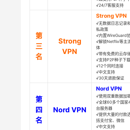
√24/7客服支持
Strong VPN
√无数据日志记录
私政策
第
√内置WireGuard
Strong
√解锁Netflix等
三
体
VPN
√带有免费的云存
名
√支持P2P种子下
√12个同时连接
√中文支持
√30天退款保证
Nord VPN
√使用双重数据加
第
√全球60多个国家4
四
Nord VPN
台服务器
√提供大量的付款
名
括支付宝、微信
√中文支持