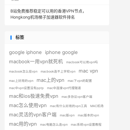
B站免费推荐稳定可以用的香港VPN节点，
Hongkong机场梯子加速器软件排名
标签
google iphone
iphone google
macbook一用vpn就死机
macbook可以用vpn吗
mac vpn
macbook怎么挂vpn
macbook连不上学校vpn
mac上的vpn
mac上好用的vpn
mac下vpn的配置
mac中vpn设置没有pptp
mac中连接vpn代理隧道
mac和ios极速免费vpn
mac多协议vpn客户端
mac怎么使用vpn
mac有什么好用的vpn工具
MAC机场
mac灵活的vpn客户端
mac版vpn
mac版本的vpn
mac用的vpn
mac电脑怎么连vpn
mac系统vpn设置教程