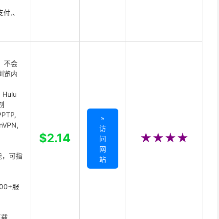
支付,、
 不会
浏览内
Hulu
制
PTP,
»
enVPN,
访
,
$2.14
★★★★
问
网
能，可指
站
00+服
下载