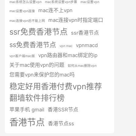
mac系统怎么设置vpn
mac系统设置vpn步骤
mac设置vpn
mac连不上vpn
mac设置vpn连接
mac连接vpn时指定端口
mac连接vpn后不能上网
ssr免费香港节点
ssr香港节点
ss免费香港节点
vpnmacd
vpn mac
vpn路由器和mac绑定的ip
vpn客户端mac版
关于mac使用vpn的问题
如何从mac删除vpn
您需要vpn来保护您的mac吗
稳定好用香港付费vpn推荐
翻墙软件排行榜
苹果手机 gmail
香港SSR节点
香港节点
香港节点ss