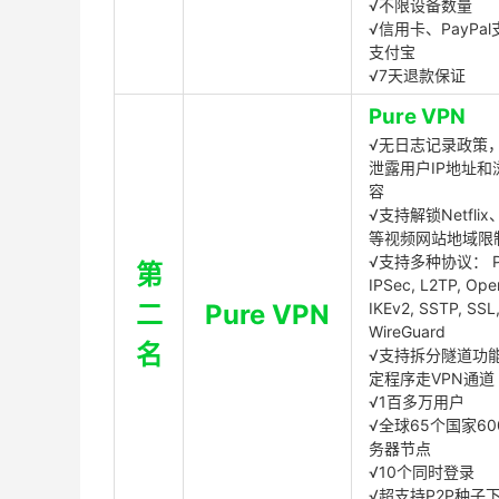
√不限设备数量
√信用卡、PayPal
支付宝
√7天退款保证
Pure VPN
√无日志记录政策，
泄露用户IP地址和
容
√支持解锁Netflix、
等视频网站地域限
√支持多种协议： P
第
IPSec, L2TP, Op
二
Pure VPN
IKEv2, SSTP, SSL
WireGuard
名
√支持拆分隧道功
定程序走VPN通道
√1百多万用户
√全球65个国家60
务器节点
√10个同时登录
√超支持P2P种子