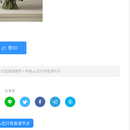
赞(
0
)

节点加速器推荐
»
网易uu怎只有香港节点
分享到





u怎只有香港节点