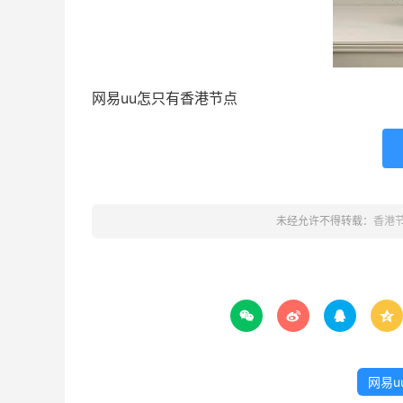
网易uu怎只有香港节点
未经允许不得转载：
香港




网易u