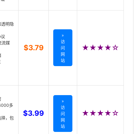
和透明隐
»
协议
访
主流流媒
$3.79
★★★★☆
问
网
储
站
载
密
»
000多
访
$3.99
★★★★☆
问
选择，包
网
站