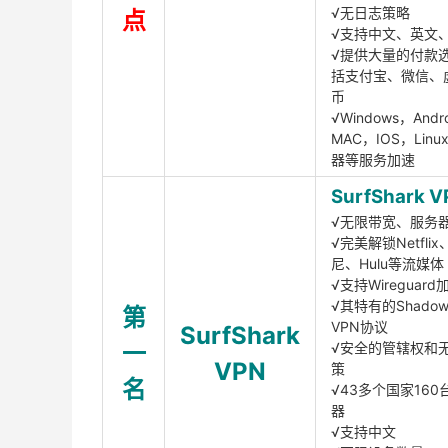
√无日志策略
点
√支持中文、英文
√提供大量的付款
括支付宝、微信、
币
√Windows，Andr
MAC，IOS，Lin
器等服务加速
SurfShark V
√无限带宽、服务
√完美解锁Netfli
尼、Hulu等流媒体
√支持Wireguar
√其特有的Shadows
第
VPN协议
SurfShark
一
√安全的管辖权和
VPN
策
名
√43多个国家160
器
√支持中文