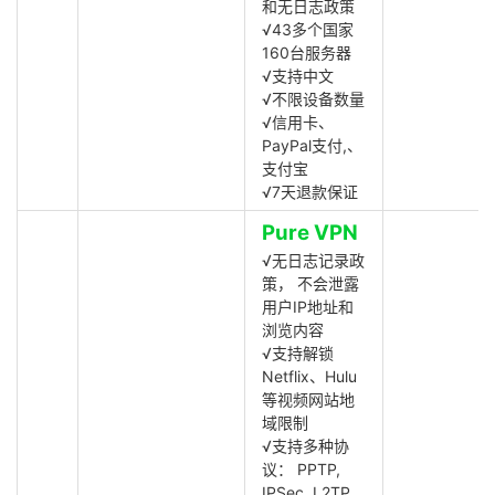
和无日志政策
√43多个国家
160台服务器
√支持中文
√不限设备数量
√信用卡、
PayPal支付,、
支付宝
√7天退款保证
Pure VPN
√无日志记录政
策， 不会泄露
用户IP地址和
浏览内容
√支持解锁
Netflix、Hulu
等视频网站地
域限制
√支持多种协
议： PPTP,
IPSec, L2TP,