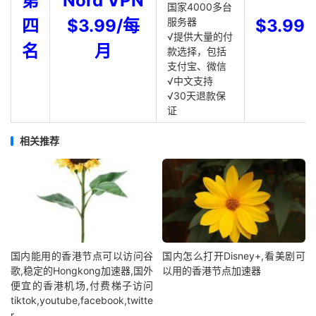
第
Nord VPN
国家4000多台
四
$3.99/每
服务器
$3.99
√提供大量的付
名
月
款选择，包括
支付宝、微信
√中文支持
√30天退款保
证
相关推荐
国内能用的香港节点可以访问谷
国内怎么打开Disney+,看美剧可
歌,稳定的Hongkong加速器,国外
以用的香港节点加速器
便宜的香港机场,付费梯子访问
tiktok,youtube,facebook,twitte
r