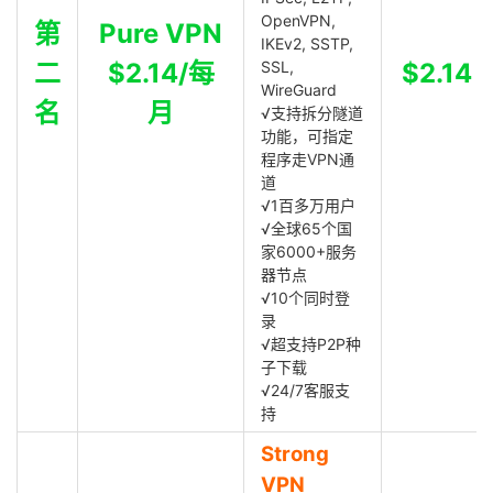
OpenVPN,
第
Pure VPN
IKEv2, SSTP,
二
$2.14/每
SSL,
$2.14
WireGuard
名
月
√支持拆分隧道
功能，可指定
程序走VPN通
道
√1百多万用户
√全球65个国
家6000+服务
器节点
√10个同时登
录
√超支持P2P种
子下载
√24/7客服支
持
Strong
VPN