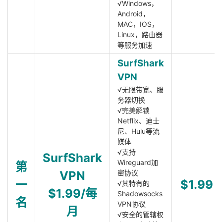
√Windows，
Android，
MAC，IOS，
Linux，路由器
等服务加速
SurfShark
VPN
√无限带宽、服
务器切换
√完美解锁
Netflix、迪士
尼、Hulu等流
媒体
√支持
SurfShark
Wireguard加
第
VPN
密协议
一
$1.99
√其特有的
$1.99/每
Shadowsocks
名
VPN协议
月
√安全的管辖权