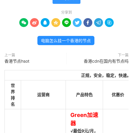
分享到









电脑怎么挂一个香港的节点
上一篇
下一篇
香港节点hsot
香港cdn在国内有节点吗
正规，安全，稳定，快速。
世
界
运营商
产品特色
优惠价
排
名
Green加速
器
√最低9元/月，