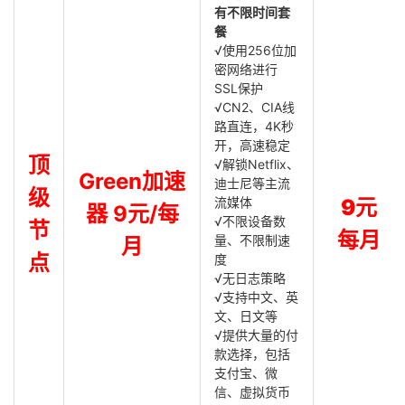
有不限时间套
餐
√使用256位加
密网络进行
SSL保护
√CN2、CIA线
路直连，4K秒
开，高速稳定
顶
√解锁Netflix、
Green加速
迪士尼等主流
级
流媒体
9元
器 9元/每
√不限设备数
节
每月
量、不限制速
月
点
度
√无日志策略
√支持中文、英
文、日文等
√提供大量的付
款选择，包括
支付宝、微
信、虚拟货币