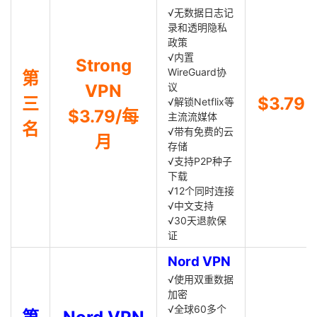
√无数据日志记
录和透明隐私
政策
√内置
Strong
WireGuard协
第
VPN
议
三
$3.79
√解锁Netflix等
$3.79/每
主流流媒体
名
√带有免费的云
月
存储
√支持P2P种子
下载
√12个同时连接
√中文支持
√30天退款保
证
Nord VPN
√使用双重数据
加密
√全球60多个