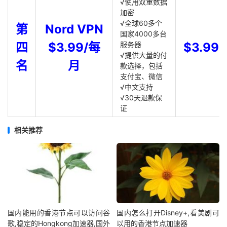
√使用双重数据
加密
√全球60多个
第
Nord VPN
国家4000多台
四
$3.99/每
服务器
$3.99
√提供大量的付
名
月
款选择，包括
支付宝、微信
√中文支持
√30天退款保
证
相关推荐
国内能用的香港节点可以访问谷
国内怎么打开Disney+,看美剧可
歌,稳定的Hongkong加速器,国外
以用的香港节点加速器