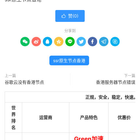
赞(
0
)

分享到









ssr原生节点香港
上一篇
下一篇
谷歌云没有香港节点
香港服务器节点错误
正规，安全，稳定，快速。
世
界
运营商
产品特色
优惠价
排
名
Green加速