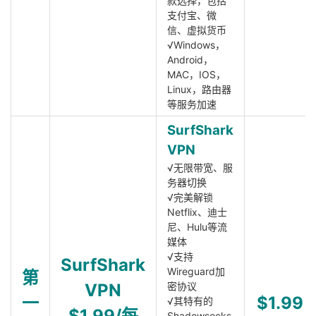
款选择，包括
支付宝、微
信、虚拟货币
√Windows，
Android，
MAC，IOS，
Linux，路由器
等服务加速
SurfShark
VPN
√无限带宽、服
务器切换
√完美解锁
Netflix、迪士
尼、Hulu等流
媒体
√支持
SurfShark
Wireguard加
第
VPN
密协议
一
$1.99
√其特有的
$1.99/每
Shadowsocks