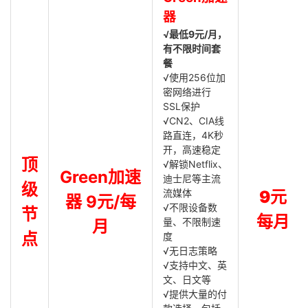
器
√最低9元/月，
有不限时间套
餐
√使用256位加
密网络进行
SSL保护
√CN2、CIA线
路直连，4K秒
开，高速稳定
顶
√解锁Netflix、
Green加速
迪士尼等主流
级
流媒体
9元
器 9元/每
√不限设备数
节
每月
量、不限制速
月
点
度
√无日志策略
√支持中文、英
文、日文等
√提供大量的付