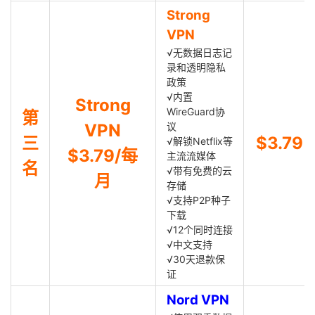
Strong
VPN
√无数据日志记
录和透明隐私
政策
√内置
Strong
WireGuard协
第
VPN
议
三
$3.79
√解锁Netflix等
$3.79/每
主流流媒体
名
√带有免费的云
月
存储
√支持P2P种子
下载
√12个同时连接
√中文支持
√30天退款保
证
Nord VPN