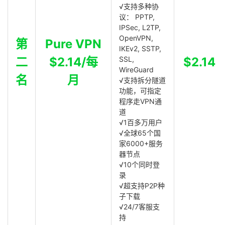
√支持多种协
议： PPTP,
IPSec, L2TP,
OpenVPN,
第
Pure VPN
IKEv2, SSTP,
二
$2.14/每
SSL,
$2.14
WireGuard
名
月
√支持拆分隧道
功能，可指定
程序走VPN通
道
√1百多万用户
√全球65个国
家6000+服务
器节点
√10个同时登
录
√超支持P2P种
子下载
√24/7客服支
持