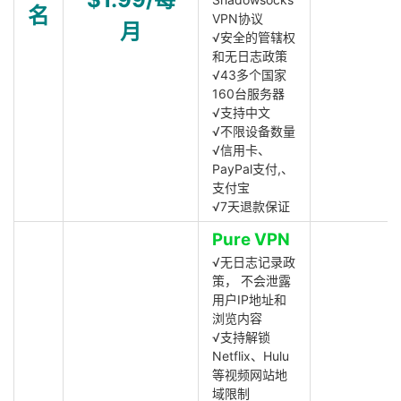
名
VPN协议
月
√安全的管辖权
和无日志政策
√43多个国家
160台服务器
√支持中文
√不限设备数量
√信用卡、
PayPal支付,、
支付宝
√7天退款保证
Pure VPN
√无日志记录政
策， 不会泄露
用户IP地址和
浏览内容
√支持解锁
Netflix、Hulu
等视频网站地
域限制