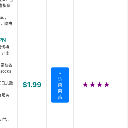
虚拟货
oid，
ux，路由
PN
器切换
x、迪士
d加密协议
ocks
»
访
无日志政
$1.99
★★★★
问
网
台服务
站
支付,、