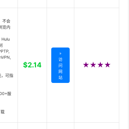
 不会
浏览内
Hulu
制
PTP,
»
enVPN,
访
,
$2.14
★★★★
问
网
能，可指
站
00+服
下载