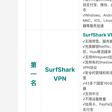
括支付宝、微信、
币
√Windows，Andr
MAC，IOS，Lin
器等服务加速
SurfShark V
√无限带宽、服务
√完美解锁Netfli
尼、Hulu等流媒体
√支持Wireguar
√其特有的Shadows
第
VPN协议
SurfShark
一
√安全的管辖权和
VPN
策
名
√43多个国家160
器
√支持中文
√不限设备数量
√信用卡、PayPal
支付宝