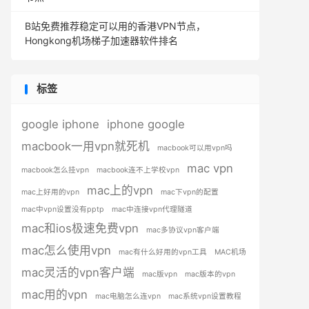
B站免费推荐稳定可以用的香港VPN节点，
Hongkong机场梯子加速器软件排名
标签
google iphone
iphone google
macbook一用vpn就死机
macbook可以用vpn吗
mac vpn
macbook怎么挂vpn
macbook连不上学校vpn
mac上的vpn
mac上好用的vpn
mac下vpn的配置
mac中vpn设置没有pptp
mac中连接vpn代理隧道
mac和ios极速免费vpn
mac多协议vpn客户端
mac怎么使用vpn
mac有什么好用的vpn工具
MAC机场
mac灵活的vpn客户端
mac版vpn
mac版本的vpn
mac用的vpn
mac电脑怎么连vpn
mac系统vpn设置教程