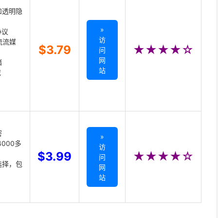
和透明隐
»
协议
访
主流流媒
$3.79
★★★★☆
问
网
储
站
载
密
»
000多
访
$3.99
★★★★☆
问
选择，包
网
站