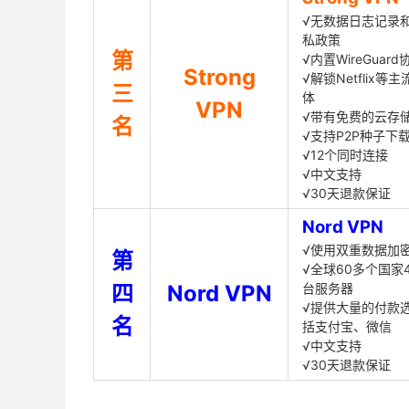
√无数据日志记录
私政策
第
√内置WireGuard
Strong
√解锁Netflix等
三
体
VPN
√带有免费的云存
名
√支持P2P种子下
√12个同时连接
√中文支持
√30天退款保证
Nord VPN
√使用双重数据加
第
√全球60多个国家4
四
Nord VPN
台服务器
√提供大量的付款
名
括支付宝、微信
√中文支持
√30天退款保证