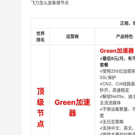
飞刀怎么连香港节点
正规，
世界
运营商
产品特色
排名
Green加速器
√最低9元/月，有
套餐
√使用256位加密
SSL保护
√CN2、CIA线路
顶
秒开，高速稳定
√解锁Netflix、
级
Green加速
主流流媒体
√不限设备数量、
节
器
度
√无日志策略
点
√支持中文、英文
√提供大量的付款