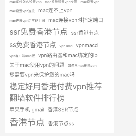
mac系统怎么设置vpn
mac系统设置vpn步骤
mac设置vpn
mac连不上vpn
mac设置vpn连接
mac连接vpn时指定端口
mac连接vpn后不能上网
ssr免费香港节点
ssr香港节点
ss免费香港节点
vpnmacd
vpn mac
vpn路由器和mac绑定的ip
vpn客户端mac版
关于mac使用vpn的问题
如何从mac删除vpn
您需要vpn来保护您的mac吗
稳定好用香港付费vpn推荐
翻墙软件排行榜
苹果手机 gmail
香港SSR节点
香港节点
香港节点ss