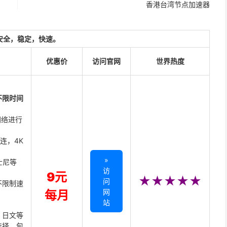
香港台湾节点加速器
安全，稳定，快速。
优惠价
访问官网
世界热度
不限时间
网络进行
直连，4K
»
迪士尼等
访
9元
★★★★★
问
不限制速
网
每月
站
、日文等
选择，包