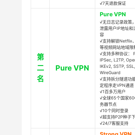
√7天退款保证
Pure VPN
√无日志记录政策，
泄露用户IP地址和
容
√支持解锁Netflix、
等视频网站地域限
√支持多种协议： P
第
IPSec, L2TP, Op
二
Pure VPN
IKEv2, SSTP, SSL
WireGuard
名
√支持拆分隧道功
定程序走VPN通道
√1百多万用户
√全球65个国家60
务器节点
√10个同时登录
√超支持P2P种子
√24/7客服支持
Strong VPN