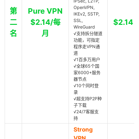
IPSec, L2TP,
OpenVPN,
第
Pure VPN
IKEv2, SSTP,
二
$2.14/每
SSL,
$2.14
WireGuard
名
月
√支持拆分隧道
功能，可指定
程序走VPN通
道
√1百多万用户
√全球65个国
家6000+服务
器节点
√10个同时登
录
√超支持P2P种
子下载
√24/7客服支
持
Strong
VPN