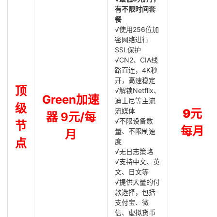
有不限时间套
餐
√使用256位加
密网络进行
SSL保护
√CN2、CIA线
路直连，4K秒
开，高速稳定
顶
√解锁Netflix、
Green加速
迪士尼等主流
级
流媒体
9元
器 9元/每
√不限设备数
节
每月
量、不限制速
月
点
度
√无日志策略
√支持中文、英
文、日文等
√提供大量的付
款选择，包括
支付宝、微
信、虚拟货币