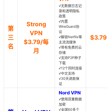
√无数据日志记
录和透明隐私
政策
√内置
Strong
WireGuard协
第
VPN
议
三
$3.79
√解锁Netflix等
$3.79/每
主流流媒体
名
√带有免费的云
月
存储
√支持P2P种子
下载
√12个同时连接
√中文支持
√30天退款保
证
Nord VPN
√使用双重数据
加密
√全球60多个