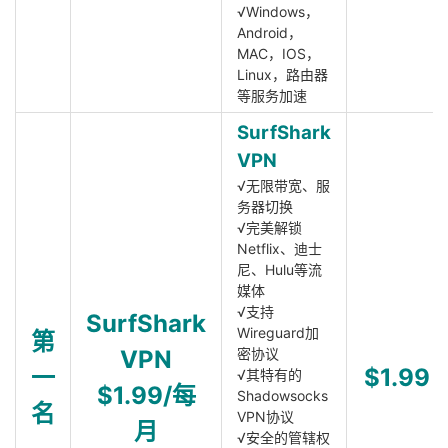
√Windows，
Android，
MAC，IOS，
Linux，路由器
等服务加速
SurfShark
VPN
√无限带宽、服
务器切换
√完美解锁
Netflix、迪士
尼、Hulu等流
媒体
√支持
SurfShark
Wireguard加
第
VPN
密协议
一
$1.99
√其特有的
$1.99/每
Shadowsocks
名
VPN协议
月
√安全的管辖权