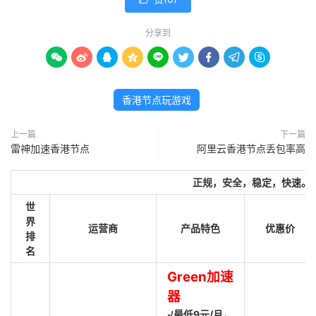
分享到









香港节点玩游戏
上一篇
下一篇
雷神加速香港节点
阿里云香港节点丢包率高
正规，安全，稳定，快速。
世
界
运营商
产品特色
优惠价
排
名
Green加速
器
√最低9元/月，