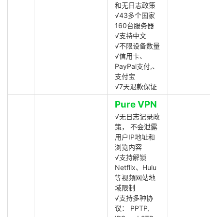
和无日志政策
√43多个国家
160台服务器
√支持中文
√不限设备数量
√信用卡、
PayPal支付,、
支付宝
√7天退款保证
Pure VPN
√无日志记录政
策， 不会泄露
用户IP地址和
浏览内容
√支持解锁
Netflix、Hulu
等视频网站地
域限制
√支持多种协
议： PPTP,