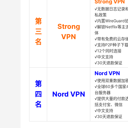
Strong VPN
√无数据日志记录
私政策
第
√内置WireGuard
Strong
√解锁Netflix等
三
体
VPN
√带有免费的云存
名
√支持P2P种子下
√12个同时连接
√中文支持
√30天退款保证
Nord VPN
√使用双重数据加
第
√全球60多个国家4
四
Nord VPN
台服务器
√提供大量的付款
名
括支付宝、微信
√中文支持
√30天退款保证