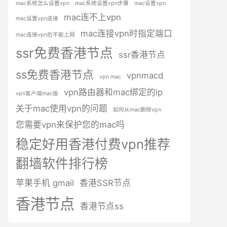
mac系统怎么设置vpn
mac系统设置vpn步骤
mac设置vpn
mac连不上vpn
mac设置vpn连接
mac连接vpn时指定端口
mac连接vpn后不能上网
ssr免费香港节点
ssr香港节点
ss免费香港节点
vpnmacd
vpn mac
vpn路由器和mac绑定的ip
vpn客户端mac版
关于mac使用vpn的问题
如何从mac删除vpn
您需要vpn来保护您的mac吗
稳定好用香港付费vpn推荐
翻墙软件排行榜
苹果手机 gmail
香港SSR节点
香港节点
香港节点ss