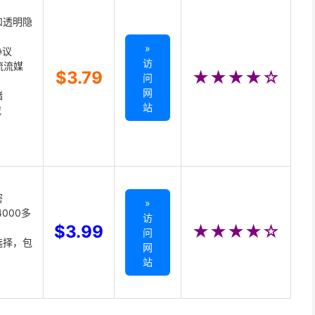
和透明隐
»
协议
访
主流流媒
$3.79
★★★★☆
问
网
储
站
载
密
»
000多
访
$3.99
★★★★☆
问
选择，包
网
站