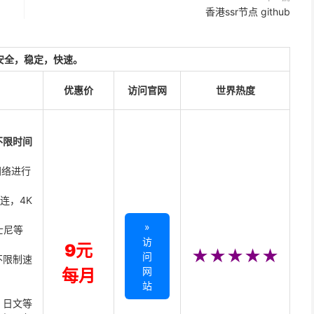
香港ssr节点 github
安全，稳定，快速。
优惠价
访问官网
世界热度
不限时间
网络进行
直连，4K
»
迪士尼等
访
9元
★★★★★
问
不限制速
网
每月
站
、日文等