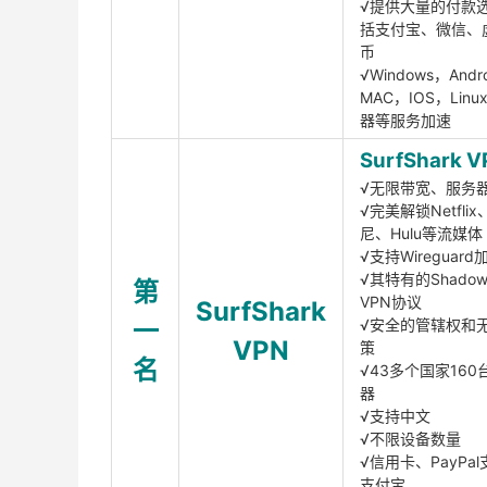
√提供大量的付款
括支付宝、微信、
币
√Windows，Andr
MAC，IOS，Lin
器等服务加速
SurfShark V
√无限带宽、服务
√完美解锁Netfli
尼、Hulu等流媒体
√支持Wireguar
√其特有的Shadows
第
VPN协议
SurfShark
一
√安全的管辖权和
VPN
策
名
√43多个国家160
器
√支持中文
√不限设备数量
√信用卡、PayPal
支付宝