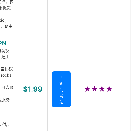
选择，包
虚拟货
oid，
ux，路由
PN
器切换
x、迪士
d加密协议
ocks
»
访
无日志政
$1.99
★★★★
问
网
台服务
站
支付,、