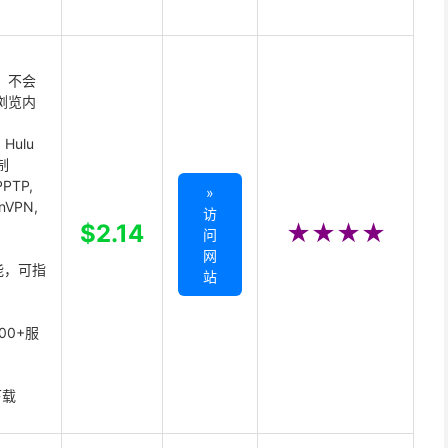
 不会
浏览内
Hulu
制
PTP,
»
enVPN,
访
,
$2.14
★★★★
问
网
能，可指
站
00+服
下载