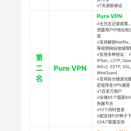
√7天退款保证
Pure VPN
√无日志记录政策，
泄露用户IP地址和
容
√支持解锁Netflix、
等视频网站地域限
√支持多种协议： P
第
IPSec, L2TP, Op
二
Pure VPN
IKEv2, SSTP, SSL
WireGuard
名
√支持拆分隧道功
定程序走VPN通道
√1百多万用户
√全球65个国家60
务器节点
√10个同时登录
√超支持P2P种子
√24/7客服支持