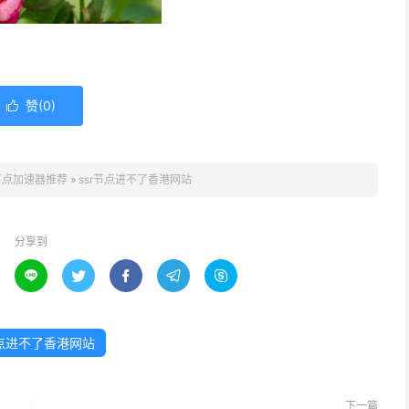
赞(
0
)

节点加速器推荐
»
ssr节点进不了香港网站
分享到





节点进不了香港网站
下一篇