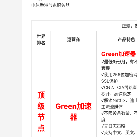
电信香港节点服务器
正规，
世界
运营商
产品特色
排名
Green加速器
√最低9元/月，有
套餐
√使用256位加密
SSL保护
√CN2、CIA线路
顶
秒开，高速稳定
√解锁Netflix、
级
Green加速
主流流媒体
√不限设备数量、
节
器
度
√无日志策略
点
√支持中文、英文