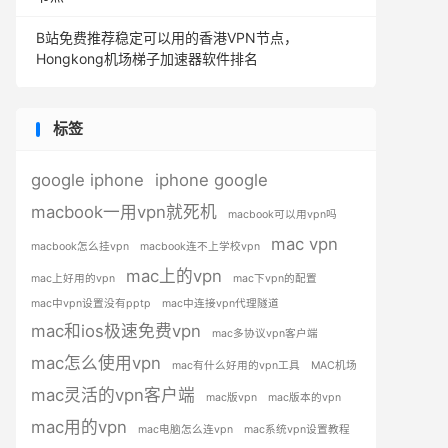
B站免费推荐稳定可以用的香港VPN节点，
Hongkong机场梯子加速器软件排名
标签
google iphone
iphone google
macbook一用vpn就死机
macbook可以用vpn吗
mac vpn
macbook怎么挂vpn
macbook连不上学校vpn
mac上的vpn
mac上好用的vpn
mac下vpn的配置
mac中vpn设置没有pptp
mac中连接vpn代理隧道
mac和ios极速免费vpn
mac多协议vpn客户端
mac怎么使用vpn
mac有什么好用的vpn工具
MAC机场
mac灵活的vpn客户端
mac版vpn
mac版本的vpn
mac用的vpn
mac电脑怎么连vpn
mac系统vpn设置教程