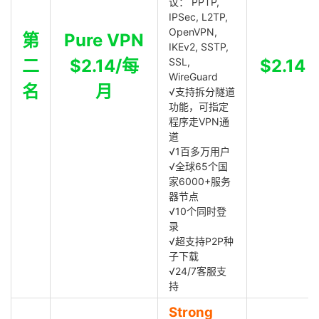
议： PPTP,
IPSec, L2TP,
OpenVPN,
第
Pure VPN
IKEv2, SSTP,
二
$2.14/每
SSL,
$2.14
WireGuard
名
月
√支持拆分隧道
功能，可指定
程序走VPN通
道
√1百多万用户
√全球65个国
家6000+服务
器节点
√10个同时登
录
√超支持P2P种
子下载
√24/7客服支
持
Strong