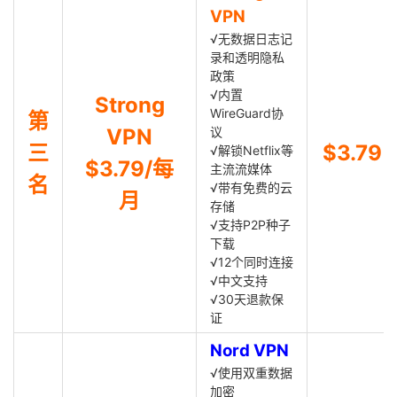
VPN
√无数据日志记
录和透明隐私
政策
√内置
Strong
WireGuard协
第
VPN
议
三
$3.79
√解锁Netflix等
$3.79/每
主流流媒体
名
√带有免费的云
月
存储
√支持P2P种子
下载
√12个同时连接
√中文支持
√30天退款保
证
Nord VPN
√使用双重数据
加密