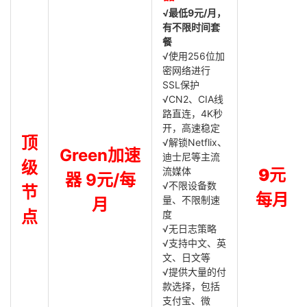
√最低9元/月，
有不限时间套
餐
√使用256位加
密网络进行
SSL保护
√CN2、CIA线
路直连，4K秒
开，高速稳定
顶
√解锁Netflix、
Green加速
迪士尼等主流
级
流媒体
9元
器 9元/每
√不限设备数
节
每月
量、不限制速
月
点
度
√无日志策略
√支持中文、英
文、日文等
√提供大量的付
款选择，包括
支付宝、微