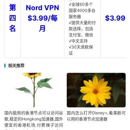
√全球60多个
第
Nord VPN
国家4000多台
四
$3.99/每
服务器
$3.99
√提供大量的付
名
月
款选择，包括
支付宝、微信
√中文支持
√30天退款保
证
相关推荐
国内能用的香港节点可以访问谷
国内怎么打开Disney+,看美剧可
歌,稳定的Hongkong加速器,国外
以用的香港节点加速器
便宜的香港机场,付费梯子访问