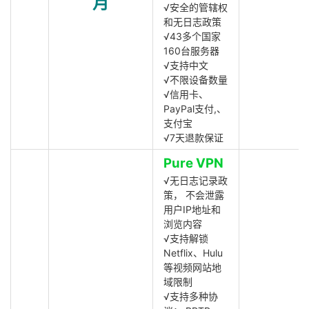
月
√安全的管辖权
和无日志政策
√43多个国家
160台服务器
√支持中文
√不限设备数量
√信用卡、
PayPal支付,、
支付宝
√7天退款保证
Pure VPN
√无日志记录政
策， 不会泄露
用户IP地址和
浏览内容
√支持解锁
Netflix、Hulu
等视频网站地
域限制
√支持多种协