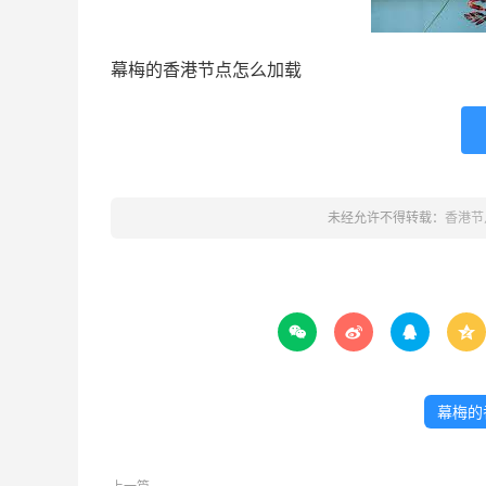
幕梅的香港节点怎么加载
未经允许不得转载：
香港节




幕梅的