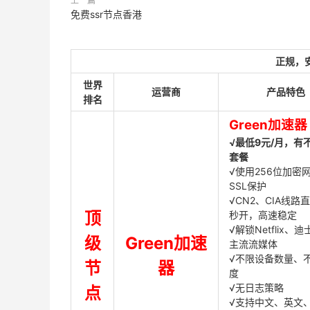
上一篇
免费ssr节点香港
正规，
世界
运营商
产品特色
排名
Green加速器
√最低9元/月，有
套餐
√使用256位加密
SSL保护
√CN2、CIA线路
顶
秒开，高速稳定
√解锁Netflix、
级
Green加速
主流流媒体
√不限设备数量、
节
器
度
√无日志策略
点
√支持中文、英文