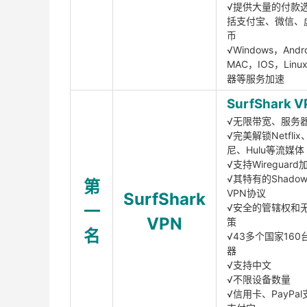
√提供大量的付款
括支付宝、微信、
币
√Windows，Andr
MAC，IOS，Lin
器等服务加速
SurfShark V
√无限带宽、服务
√完美解锁Netfli
尼、Hulu等流媒体
√支持Wireguar
√其特有的Shadows
第
VPN协议
SurfShark
一
√安全的管辖权和
VPN
策
名
√43多个国家160
器
√支持中文
√不限设备数量
√信用卡、PayPal