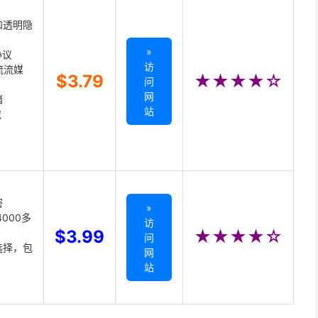
和透明隐
»
协议
访
主流流媒
$3.79
★★★★☆
问
网
储
站
载
密
»
000多
访
$3.99
★★★★☆
问
选择，包
网
站