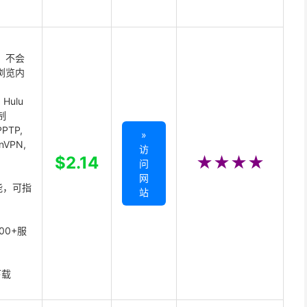
 不会
浏览内
Hulu
制
PTP,
»
enVPN,
访
,
$2.14
★★★★
问
网
能，可指
站
00+服
下载