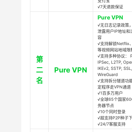
支付宝
√7天退款保证
Pure VPN
√无日志记录政策，
泄露用户IP地址和
容
√支持解锁Netflix、
等视频网站地域限
√支持多种协议： P
第
IPSec, L2TP, Op
二
Pure VPN
IKEv2, SSTP, SSL
WireGuard
名
√支持拆分隧道功
定程序走VPN通道
√1百多万用户
√全球65个国家60
务器节点
√10个同时登录
√超支持P2P种子
√24/7客服支持