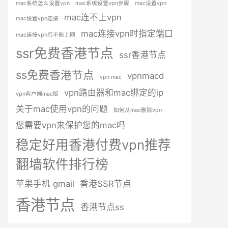
mac系统怎么设置vpn
mac系统设置vpn步骤
mac设置vpn
mac连不上vpn
mac设置vpn连接
mac连接vpn时指定端口
mac连接vpn后不能上网
ssr免费香港节点
ssr香港节点
ss免费香港节点
vpnmacd
vpn mac
vpn路由器和mac绑定的ip
vpn客户端mac版
关于mac使用vpn的问题
如何从mac删除vpn
您需要vpn来保护您的mac吗
稳定好用香港付费vpn推荐
翻墙软件排行榜
苹果手机 gmail
香港SSR节点
香港节点
香港节点ss