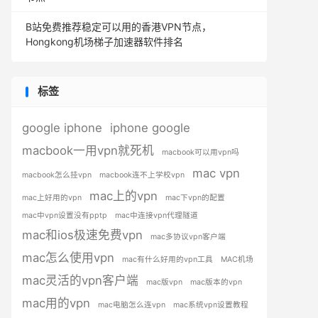
B站免费推荐稳定可以用的香港VPN节点，
Hongkong机场梯子加速器软件排名
标签
google iphone
iphone google
macbook一用vpn就死机
macbook可以用vpn吗
mac vpn
macbook怎么挂vpn
macbook连不上学校vpn
mac上的vpn
mac上好用的vpn
mac下vpn的配置
mac中vpn设置没有pptp
mac中连接vpn代理隧道
mac和ios极速免费vpn
mac多协议vpn客户端
mac怎么使用vpn
mac有什么好用的vpn工具
MAC机场
mac灵活的vpn客户端
mac版vpn
mac版本的vpn
mac用的vpn
mac电脑怎么连vpn
mac系统vpn设置教程