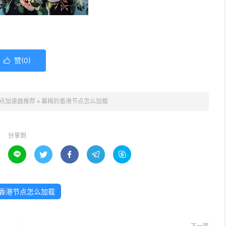
赞(
0
)

点加速器推荐
»
幕梅的香港节点怎么加载
分享到





香港节点怎么加载