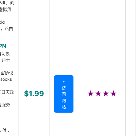
选择，包
虚拟货
oid，
ux，路由
PN
器切换
x、迪士
d加密协议
ocks
»
访
无日志政
$1.99
★★★★
问
网
台服务
站
支付,、