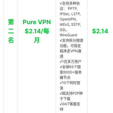
√支持多种协
议： PPTP,
IPSec, L2TP,
OpenVPN,
第
Pure VPN
IKEv2, SSTP,
二
$2.14/每
SSL,
$2.14
WireGuard
名
月
√支持拆分隧道
功能，可指定
程序走VPN通
道
√1百多万用户
√全球65个国
家6000+服务
器节点
√10个同时登
录
√超支持P2P种
子下载
√24/7客服支
持