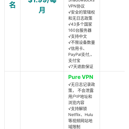
名
VPN协议
月
√安全的管辖权
和无日志政策
√43多个国家
160台服务器
√支持中文
√不限设备数量
√信用卡、
PayPal支付,、
支付宝
√7天退款保证
Pure VPN
√无日志记录政
策， 不会泄露
用户IP地址和
浏览内容
√支持解锁
Netflix、Hulu
等视频网站地
域限制