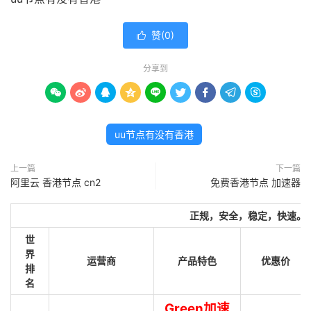
赞(
0
)

分享到









uu节点有没有香港
上一篇
下一篇
阿里云 香港节点 cn2
免费香港节点 加速器
正规，安全，稳定，快速。
世
界
运营商
产品特色
优惠价
排
名
Green加速