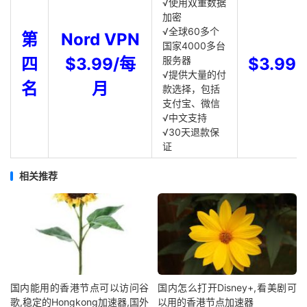
√使用双重数据
加密
√全球60多个
第
Nord VPN
国家4000多台
四
$3.99/每
服务器
$3.99
√提供大量的付
名
月
款选择，包括
支付宝、微信
√中文支持
√30天退款保
证
相关推荐
国内能用的香港节点可以访问谷
国内怎么打开Disney+,看美剧可
歌,稳定的Hongkong加速器,国外
以用的香港节点加速器