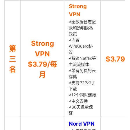
Strong
VPN
√无数据日志记
录和透明隐私
政策
√内置
Strong
WireGuard协
第
VPN
议
三
$3.79
√解锁Netflix等
$3.79/每
主流流媒体
名
√带有免费的云
月
存储
√支持P2P种子
下载
√12个同时连接
√中文支持
√30天退款保
证
Nord VPN