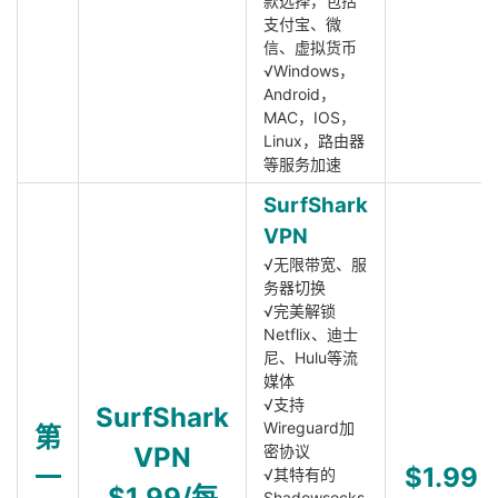
款选择，包括
支付宝、微
信、虚拟货币
√Windows，
Android，
MAC，IOS，
Linux，路由器
等服务加速
SurfShark
VPN
√无限带宽、服
务器切换
√完美解锁
Netflix、迪士
尼、Hulu等流
媒体
√支持
SurfShark
Wireguard加
第
VPN
密协议
一
$1.99
√其特有的
$1.99/每
Shadowsocks