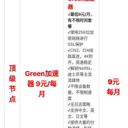
器
√最低9元/月，
有不限时间套
餐
√使用256位加
密网络进行
SSL保护
√CN2、CIA线
路直连，4K秒
开，高速稳定
顶
√解锁Netflix、
Green加速
迪士尼等主流
级
流媒体
9元
器 9元/每
√不限设备数
节
每月
量、不限制速
月
点
度
√无日志策略
√支持中文、英
文、日文等
√提供大量的付