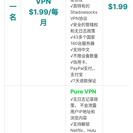
VPN
一
$1.99
√其特有的
$1.99/每
Shadowsocks
名
VPN协议
月
√安全的管辖权
和无日志政策
√43多个国家
160台服务器
√支持中文
√不限设备数量
√信用卡、
PayPal支付,、
支付宝
√7天退款保证
Pure VPN
√无日志记录政
策， 不会泄露
用户IP地址和
浏览内容
√支持解锁
Netflix、Hulu