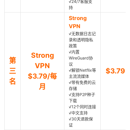
√24/7客服支
持
Strong
VPN
√无数据日志记
录和透明隐私
政策
√内置
Strong
WireGuard协
第
VPN
议
三
$3.79
√解锁Netflix等
$3.79/每
主流流媒体
名
√带有免费的云
月
存储
√支持P2P种子
下载
√12个同时连接
√中文支持
√30天退款保
证