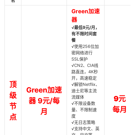
名
Green加速
器
√最低9元/月，
有不限时间套
餐
√使用256位加
密网络进行
SSL保护
√CN2、CIA线
路直连，4K秒
开，高速稳定
顶
√解锁Netflix、
Green加速
迪士尼等主流
级
流媒体
9元
器 9元/每
√不限设备数
节
每月
量、不限制速
月
点
度
√无日志策略
√支持中文、英
文、日文等