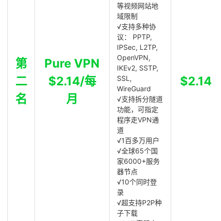
等视频网站地
域限制
√支持多种协
议： PPTP,
IPSec, L2TP,
OpenVPN,
第
Pure VPN
IKEv2, SSTP,
二
$2.14/每
SSL,
$2.14
WireGuard
名
月
√支持拆分隧道
功能，可指定
程序走VPN通
道
√1百多万用户
√全球65个国
家6000+服务
器节点
√10个同时登
录
√超支持P2P种
子下载