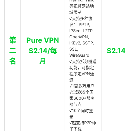
等视频网站地
域限制
√支持多种协
议： PPTP,
IPSec, L2TP,
OpenVPN,
第
Pure VPN
IKEv2, SSTP,
二
$2.14/每
SSL,
$2.14
WireGuard
名
月
√支持拆分隧道
功能，可指定
程序走VPN通
道
√1百多万用户
√全球65个国
家6000+服务
器节点
√10个同时登
录
√超支持P2P种
子下载