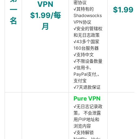
VPN
密协议
一
$1.99
√其特有的
$1.99/每
Shadowsocks
名
VPN协议
月
√安全的管辖权
和无日志政策
√43多个国家
160台服务器
√支持中文
√不限设备数量
√信用卡、
PayPal支付,、
支付宝
√7天退款保证
Pure VPN
√无日志记录政
策， 不会泄露
用户IP地址和
浏览内容
√支持解锁
Netflix、Hulu