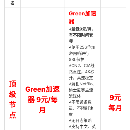
名
Green加速
器
√最低9元/月，
有不限时间套
餐
√使用256位加
密网络进行
SSL保护
√CN2、CIA线
路直连，4K秒
开，高速稳定
顶
√解锁Netflix、
Green加速
迪士尼等主流
级
流媒体
9元
器 9元/每
√不限设备数
节
每月
量、不限制速
月
点
度
√无日志策略
√支持中文、英