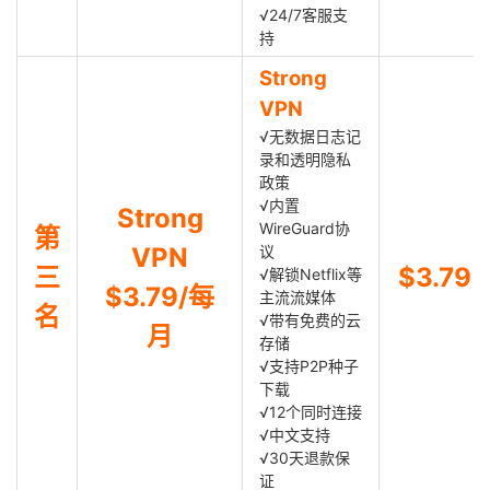
√24/7客服支
持
Strong
VPN
√无数据日志记
录和透明隐私
政策
√内置
Strong
WireGuard协
第
VPN
议
三
$3.79
√解锁Netflix等
$3.79/每
主流流媒体
名
√带有免费的云
月
存储
√支持P2P种子
下载
√12个同时连接
√中文支持
√30天退款保
证