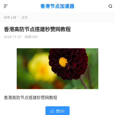
香港节点加速器


科学上网
正文

香港高防节点搭建秒赞网教程
2024-11-27
阅读(191)
香港高防节点搭建秒赞网教程
赞(
0
)
