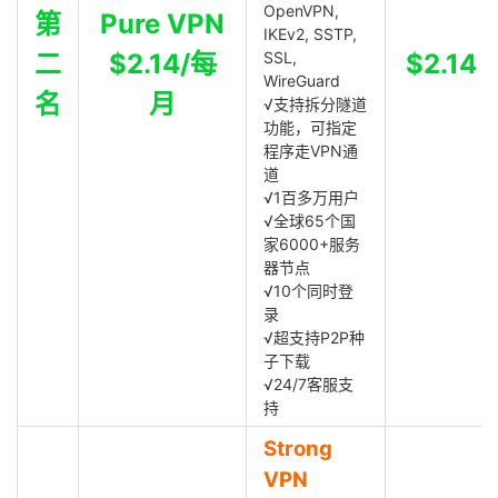
OpenVPN,
第
Pure VPN
IKEv2, SSTP,
二
$2.14/每
SSL,
$2.14
WireGuard
名
月
√支持拆分隧道
功能，可指定
程序走VPN通
道
√1百多万用户
√全球65个国
家6000+服务
器节点
√10个同时登
录
√超支持P2P种
子下载
√24/7客服支
持
Strong
VPN