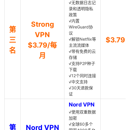
√无数据日志记
录和透明隐私
政策
√内置
Strong
WireGuard协
第
VPN
议
三
$3.79
√解锁Netflix等
$3.79/每
主流流媒体
名
√带有免费的云
月
存储
√支持P2P种子
下载
√12个同时连接
√中文支持
√30天退款保
证
Nord VPN
√使用双重数据
加密
√全球60多个
第
Nord VPN