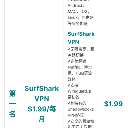
Android，
MAC，IOS，
Linux，路由器
等服务加速
SurfShark
VPN
√无限带宽、服
务器切换
√完美解锁
Netflix、迪士
尼、Hulu等流
媒体
√支持
SurfShark
Wireguard加
第
VPN
密协议
一
$1.99
√其特有的
$1.99/每
Shadowsocks
名
VPN协议
月
√安全的管辖权
和无日志政策