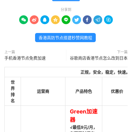
分享到









香港高防节点搭建秒赞网教程
上一篇
下一篇
手机香港节点免费加速
谷歌商店香港节点怎么改到日本
正规，安全，稳定，快速。
世
界
运营商
产品特色
优惠价
排
名
Green加速
器
√最低9元/月，