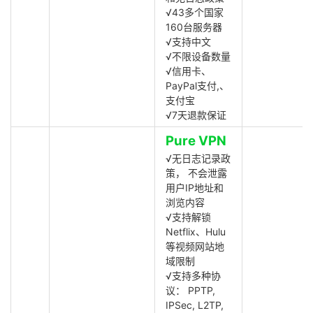
√43多个国家
160台服务器
√支持中文
√不限设备数量
√信用卡、
PayPal支付,、
支付宝
√7天退款保证
Pure VPN
√无日志记录政
策， 不会泄露
用户IP地址和
浏览内容
√支持解锁
Netflix、Hulu
等视频网站地
域限制
√支持多种协
议： PPTP,
IPSec, L2TP,