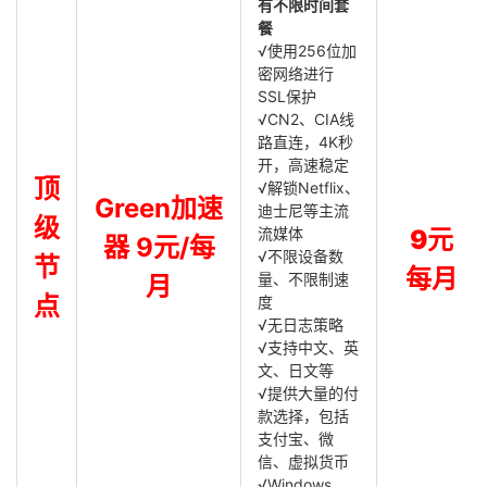
有不限时间套
餐
√使用256位加
密网络进行
SSL保护
√CN2、CIA线
路直连，4K秒
开，高速稳定
顶
√解锁Netflix、
Green加速
迪士尼等主流
级
流媒体
9元
器 9元/每
√不限设备数
节
每月
量、不限制速
月
点
度
√无日志策略
√支持中文、英
文、日文等
√提供大量的付
款选择，包括
支付宝、微
信、虚拟货币
√Windows，