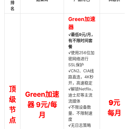
排
名
Green加速
器
√最低9元/月，
有不限时间套
餐
√使用256位加
密网络进行
SSL保护
√CN2、CIA线
路直连，4K秒
开，高速稳定
顶
√解锁Netflix、
Green加速
迪士尼等主流
级
流媒体
9元
器 9元/每
√不限设备数
节
每月
量、不限制速
月
点
度
√无日志策略