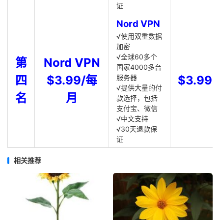
证
Nord VPN
√使用双重数据
加密
√全球60多个
第
Nord VPN
国家4000多台
四
$3.99/每
服务器
$3.99
√提供大量的付
名
月
款选择，包括
支付宝、微信
√中文支持
√30天退款保
证
相关推荐