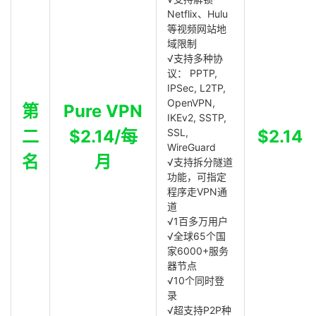
Netflix、Hulu
等视频网站地
域限制
√支持多种协
议： PPTP,
IPSec, L2TP,
OpenVPN,
第
Pure VPN
IKEv2, SSTP,
二
$2.14/每
SSL,
$2.14
WireGuard
名
月
√支持拆分隧道
功能，可指定
程序走VPN通
道
√1百多万用户
√全球65个国
家6000+服务
器节点
√10个同时登
录
√超支持P2P种