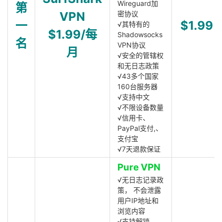
Wireguard加
第
VPN
密协议
一
$1.99
√其特有的
$1.99/每
Shadowsocks
名
VPN协议
月
√安全的管辖权
和无日志政策
√43多个国家
160台服务器
√支持中文
√不限设备数量
√信用卡、
PayPal支付,、
支付宝
√7天退款保证
Pure VPN
√无日志记录政
策， 不会泄露
用户IP地址和
浏览内容
√支持解锁