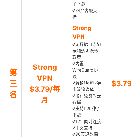
子下载
√24/7客服支
持
Strong
VPN
√无数据日志记
录和透明隐私
政策
√内置
Strong
WireGuard协
第
VPN
议
三
$3.79
√解锁Netflix等
$3.79/每
主流流媒体
名
√带有免费的云
月
存储
√支持P2P种子
下载
√12个同时连接
√中文支持
√30天退款保