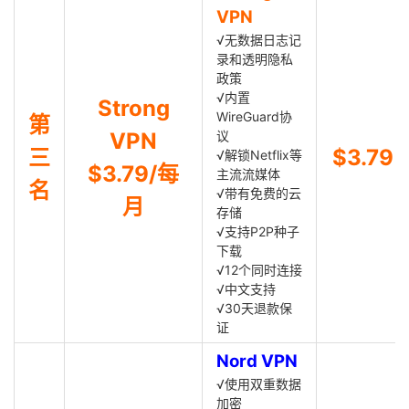
VPN
√无数据日志记
录和透明隐私
政策
√内置
Strong
WireGuard协
第
VPN
议
三
$3.79
√解锁Netflix等
$3.79/每
主流流媒体
名
√带有免费的云
月
存储
√支持P2P种子
下载
√12个同时连接
√中文支持
√30天退款保
证
Nord VPN
√使用双重数据
加密