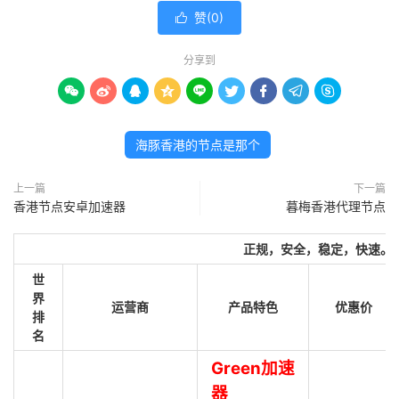
赞(
0
)

分享到









海豚香港的节点是那个
上一篇
下一篇
香港节点安卓加速器
暮梅香港代理节点
正规，安全，稳定，快速。
世
界
运营商
产品特色
优惠价
排
名
Green加速
器