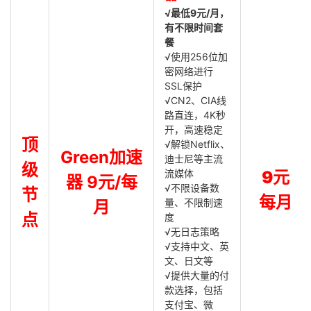
√最低9元/月，
有不限时间套
餐
√使用256位加
密网络进行
SSL保护
√CN2、CIA线
路直连，4K秒
开，高速稳定
顶
√解锁Netflix、
Green加速
迪士尼等主流
级
流媒体
9元
器 9元/每
√不限设备数
节
每月
量、不限制速
月
点
度
√无日志策略
√支持中文、英
文、日文等
√提供大量的付
款选择，包括
支付宝、微