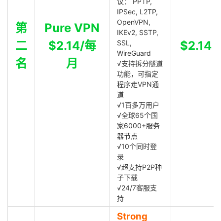
议： PPTP,
IPSec, L2TP,
OpenVPN,
第
Pure VPN
IKEv2, SSTP,
二
$2.14/每
SSL,
$2.14
WireGuard
名
月
√支持拆分隧道
功能，可指定
程序走VPN通
道
√1百多万用户
√全球65个国
家6000+服务
器节点
√10个同时登
录
√超支持P2P种
子下载
√24/7客服支
持
Strong