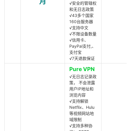
月
√安全的管辖权
和无日志政策
√43多个国家
160台服务器
√支持中文
√不限设备数量
√信用卡、
PayPal支付,、
支付宝
√7天退款保证
Pure VPN
√无日志记录政
策， 不会泄露
用户IP地址和
浏览内容
√支持解锁
Netflix、Hulu
等视频网站地
域限制
√支持多种协