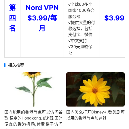
√全球60多个
第
Nord VPN
国家4000多台
四
$3.99/每
服务器
$3.99
√提供大量的付
名
月
款选择，包括
支付宝、微信
√中文支持
√30天退款保
证
相关推荐
国内能用的香港节点可以访问谷
国内怎么打开Disney+,看美剧可
歌,稳定的Hongkong加速器,国外
以用的香港节点加速器
便宜的香港机场,付费梯子访问