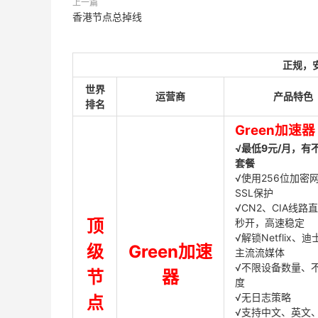
上一篇
香港节点总掉线
正规，
世界
运营商
产品特色
排名
Green加速器
√最低9元/月，有
套餐
√使用256位加密
SSL保护
√CN2、CIA线路
顶
秒开，高速稳定
√解锁Netflix、
级
Green加速
主流流媒体
√不限设备数量、
节
器
度
√无日志策略
点
√支持中文、英文