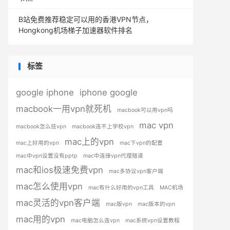
B站免费推荐稳定可以用的香港VPN节点，
Hongkong机场梯子加速器软件排名
标签
google iphone
iphone google
macbook一用vpn就死机
macbook可以用vpn吗
mac vpn
macbook怎么挂vpn
macbook连不上学校vpn
mac上的vpn
mac上好用的vpn
mac下vpn的配置
mac中vpn设置没有pptp
mac中连接vpn代理隧道
mac和ios极速免费vpn
mac多协议vpn客户端
mac怎么使用vpn
mac有什么好用的vpn工具
MAC机场
mac灵活的vpn客户端
mac版vpn
mac版本的vpn
mac用的vpn
mac电脑怎么连vpn
mac系统vpn设置教程