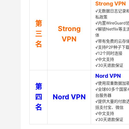
Strong VPN
√无数据日志记录
私政策
第
√内置WireGuard
Strong
√解锁Netflix等
三
体
VPN
√带有免费的云存
名
√支持P2P种子下
√12个同时连接
√中文支持
√30天退款保证
Nord VPN
√使用双重数据加
第
√全球60多个国家4
四
Nord VPN
台服务器
√提供大量的付款
名
括支付宝、微信
√中文支持
√30天退款保证