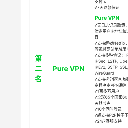
支付宝
√7天退款保证
Pure VPN
√无日志记录政策，
泄露用户IP地址和
容
√支持解锁Netflix、
等视频网站地域限
√支持多种协议： P
第
IPSec, L2TP, Op
二
Pure VPN
IKEv2, SSTP, SSL
WireGuard
名
√支持拆分隧道功
定程序走VPN通道
√1百多万用户
√全球65个国家60
务器节点
√10个同时登录
√超支持P2P种子
√24/7客服支持