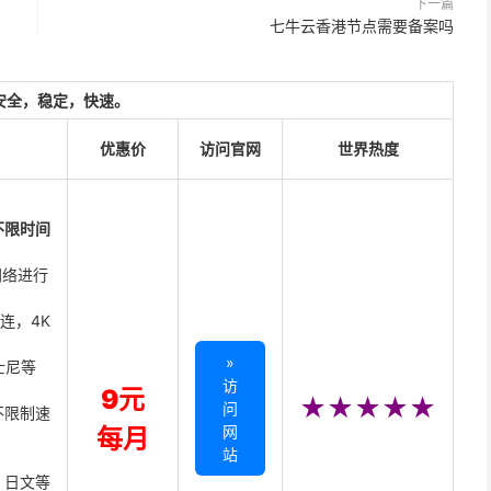
下一篇
七牛云香港节点需要备案吗
安全，稳定，快速。
优惠价
访问官网
世界热度
不限时间
网络进行
直连，4K
»
迪士尼等
访
9元
★★★★★
问
不限制速
网
每月
站
、日文等