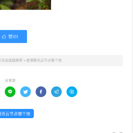
赞(
0
)

节点加速器推荐
»
香港腾讯云节点哪个快
分享到





腾讯云节点哪个快