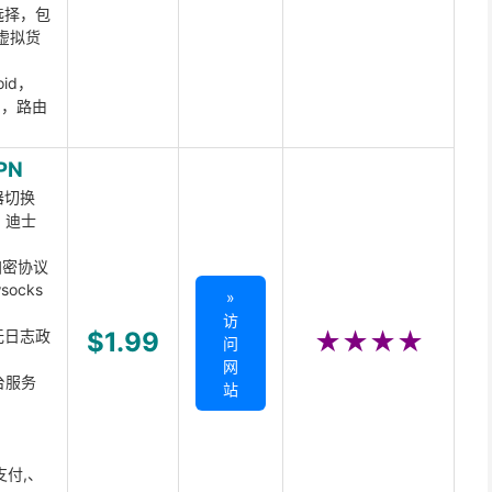
选择，包
虚拟货
oid，
ux，路由
PN
器切换
x、迪士
d加密协议
ocks
»
访
无日志政
$1.99
★★★★
问
网
台服务
站
支付,、