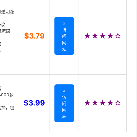
和透明隐
»
协议
访
主流流媒
$3.79
★★★★☆
问
网
储
站
载
密
»
000多
访
$3.99
★★★★☆
问
选择，包
网
站