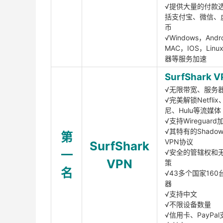
√提供大量的付款
括支付宝、微信、
币
√Windows，Andr
MAC，IOS，Lin
器等服务加速
SurfShark V
√无限带宽、服务
√完美解锁Netfli
尼、Hulu等流媒体
√支持Wireguar
√其特有的Shadows
第
VPN协议
SurfShark
一
√安全的管辖权和
VPN
策
名
√43多个国家160
器
√支持中文
√不限设备数量
√信用卡、PayPal