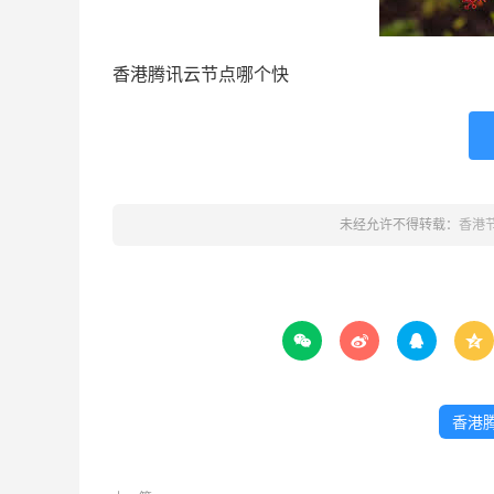
香港腾讯云节点哪个快
未经允许不得转载：
香港




香港