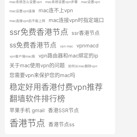
mac系统怎么设置vpn
mac系统设置vpn步骤
mac设置vpn
mac连不上vpn
mac设置vpn连接
mac连接vpn时指定端口
mac连接vpn后不能上网
ssr免费香港节点
ssr香港节点
ss免费香港节点
vpnmacd
vpn mac
vpn路由器和mac绑定的ip
vpn客户端mac版
关于mac使用vpn的问题
如何从mac删除vpn
您需要vpn来保护您的mac吗
稳定好用香港付费vpn推荐
翻墙软件排行榜
苹果手机 gmail
香港SSR节点
香港节点
香港节点ss