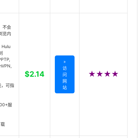
 不会
浏览内
Hulu
制
PTP,
»
enVPN,
访
,
$2.14
★★★★
问
网
能，可指
站
00+服
下载