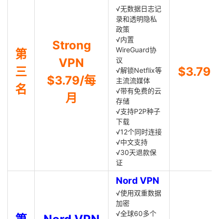
√无数据日志记
录和透明隐私
政策
√内置
Strong
WireGuard协
第
VPN
议
三
$3.79
√解锁Netflix等
$3.79/每
主流流媒体
名
√带有免费的云
月
存储
√支持P2P种子
下载
√12个同时连接
√中文支持
√30天退款保
证
Nord VPN
√使用双重数据
加密
√全球60多个