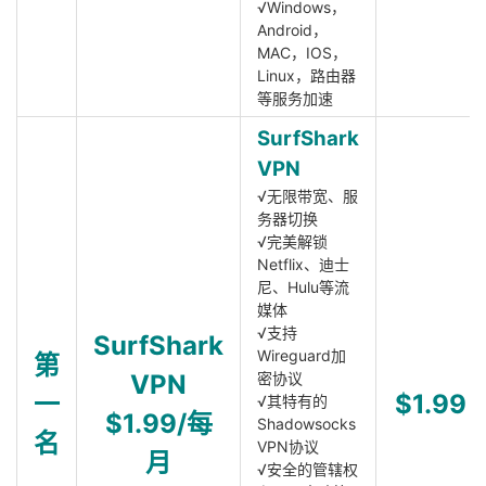
√Windows，
Android，
MAC，IOS，
Linux，路由器
等服务加速
SurfShark
VPN
√无限带宽、服
务器切换
√完美解锁
Netflix、迪士
尼、Hulu等流
媒体
√支持
SurfShark
Wireguard加
第
VPN
密协议
一
$1.99
√其特有的
$1.99/每
Shadowsocks
名
VPN协议
月
√安全的管辖权