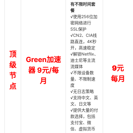
有不限时间套
餐
√使用256位加
密网络进行
SSL保护
√CN2、CIA线
路直连，4K秒
开，高速稳定
顶
√解锁Netflix、
Green加速
迪士尼等主流
级
流媒体
9元
器 9元/每
√不限设备数
节
每月
量、不限制速
月
点
度
√无日志策略
√支持中文、英
文、日文等
√提供大量的付
款选择，包括
支付宝、微
信、虚拟货币