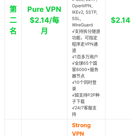
OpenVPN,
第
Pure VPN
IKEv2, SSTP,
二
$2.14/每
SSL,
$2.14
WireGuard
名
月
√支持拆分隧道
功能，可指定
程序走VPN通
道
√1百多万用户
√全球65个国
家6000+服务
器节点
√10个同时登
录
√超支持P2P种
子下载
√24/7客服支
持
Strong
VPN