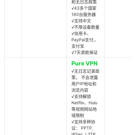
和无日志政策
√43多个国家
160台服务器
√支持中文
√不限设备数量
√信用卡、
PayPal支付,、
支付宝
√7天退款保证
Pure VPN
√无日志记录政
策， 不会泄露
用户IP地址和
浏览内容
√支持解锁
Netflix、Hulu
等视频网站地
域限制
√支持多种协
议： PPTP,
IPSec, L2TP,