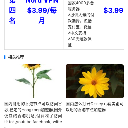
第
Nord VPN
国家4000多台
四
$3.99/每
服务器
$3.99
√提供大量的付
名
月
款选择，包括
支付宝、微信
√中文支持
√30天退款保
证
相关推荐
国内能用的香港节点可以访问谷
国内怎么打开Disney+,看美剧可
歌,稳定的Hongkong加速器,国外
以用的香港节点加速器
便宜的香港机场,付费梯子访问
tiktok,youtube,facebook,twitte
r