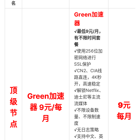
名
Green加速
器
√最低9元/月，
有不限时间套
餐
√使用256位加
密网络进行
SSL保护
√CN2、CIA线
路直连，4K秒
开，高速稳定
顶
√解锁Netflix、
Green加速
迪士尼等主流
级
流媒体
9元
器 9元/每
√不限设备数
节
每月
量、不限制速
月
点
度
√无日志策略
√支持中文、英