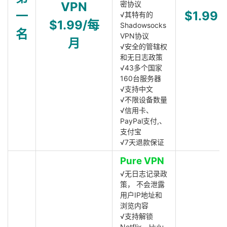
VPN
密协议
一
$1.99
√其特有的
$1.99/每
Shadowsocks
名
VPN协议
月
√安全的管辖权
和无日志政策
√43多个国家
160台服务器
√支持中文
√不限设备数量
√信用卡、
PayPal支付,、
支付宝
√7天退款保证
Pure VPN
√无日志记录政
策， 不会泄露
用户IP地址和
浏览内容
√支持解锁
Netflix、Hulu