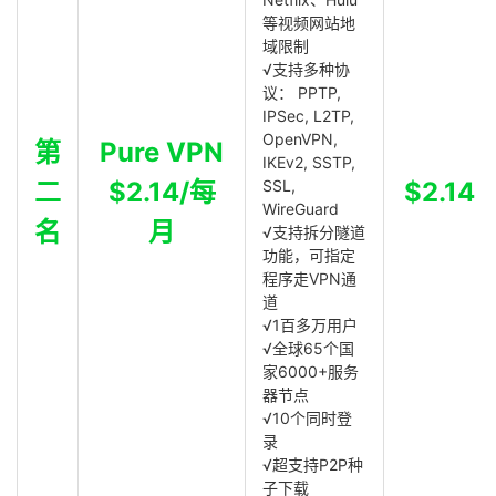
等视频网站地
域限制
√支持多种协
议： PPTP,
IPSec, L2TP,
OpenVPN,
第
Pure VPN
IKEv2, SSTP,
二
$2.14/每
SSL,
$2.14
WireGuard
名
月
√支持拆分隧道
功能，可指定
程序走VPN通
道
√1百多万用户
√全球65个国
家6000+服务
器节点
√10个同时登
录
√超支持P2P种
子下载