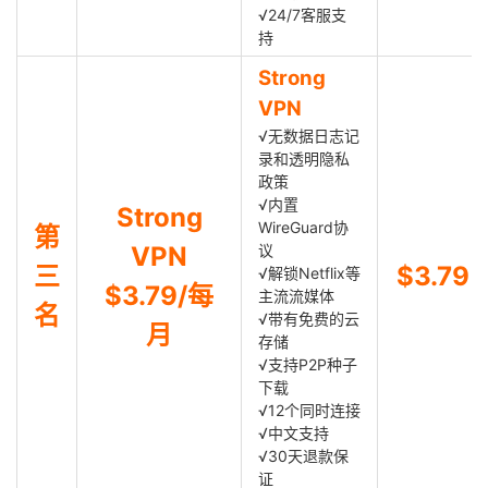
√24/7客服支
持
Strong
VPN
√无数据日志记
录和透明隐私
政策
√内置
Strong
WireGuard协
第
VPN
议
三
$3.79
√解锁Netflix等
$3.79/每
主流流媒体
名
√带有免费的云
月
存储
√支持P2P种子
下载
√12个同时连接
√中文支持
√30天退款保
证