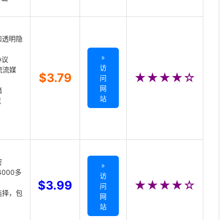
和透明隐
»
协议
访
主流流媒
$3.79
★★★★☆
问
网
储
站
载
密
»
000多
访
$3.99
★★★★☆
问
选择，包
网
站