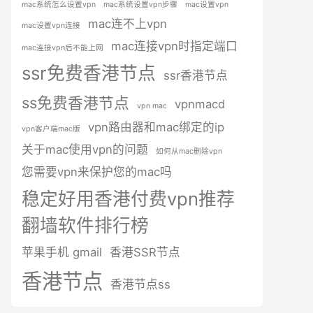
mac系统怎么设置vpn
mac系统设置vpn步骤
mac设置vpn
mac连不上vpn
mac设置vpn连接
mac连接vpn时指定端口
mac连接vpn后不能上网
ssr免费香港节点
ssr香港节点
ss免费香港节点
vpnmacd
vpn mac
vpn路由器和mac绑定的ip
vpn客户端mac版
关于mac使用vpn的问题
如何从mac删除vpn
您需要vpn来保护您的mac吗
稳定好用香港付费vpn推荐
翻墙软件排行榜
苹果手机 gmail
香港SSR节点
香港节点
香港节点ss