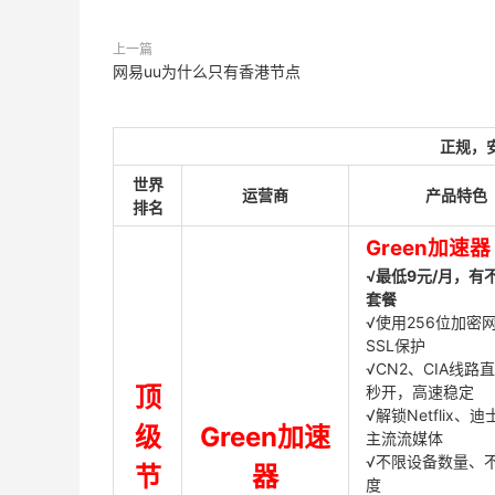
上一篇
网易uu为什么只有香港节点
正规，
世界
运营商
产品特色
排名
Green加速器
√最低9元/月，有
套餐
√使用256位加密
SSL保护
√CN2、CIA线路
顶
秒开，高速稳定
√解锁Netflix、
级
Green加速
主流流媒体
√不限设备数量、
节
器
度