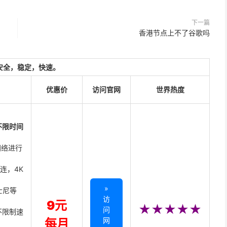
下一篇
香港节点上不了谷歌吗
安全，稳定，快速。
优惠价
访问官网
世界热度
不限时间
网络进行
直连，4K
»
迪士尼等
访
9元
★★★★★
问
不限制速
网
每月