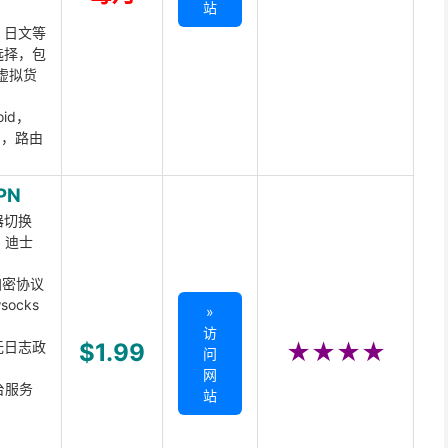
站
、日文等
选择，包
虚拟货
oid，
ux，路由
PN
器切换
x、迪士
d加密协议
ocks
»
访
无日志政
$1.99
★★★★
问
网
台服务
站