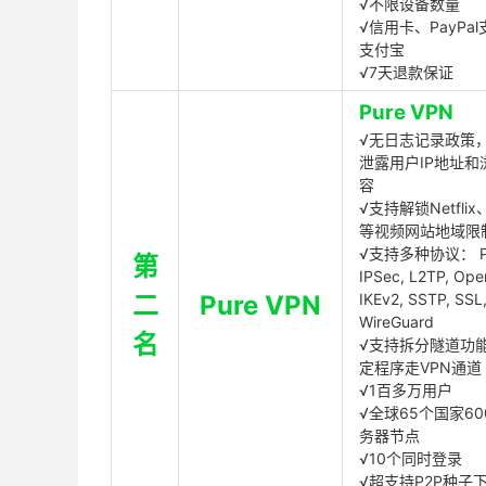
√不限设备数量
√信用卡、PayPal
支付宝
√7天退款保证
Pure VPN
√无日志记录政策，
泄露用户IP地址和
容
√支持解锁Netflix、
等视频网站地域限
√支持多种协议： P
第
IPSec, L2TP, Op
二
Pure VPN
IKEv2, SSTP, SSL
WireGuard
名
√支持拆分隧道功
定程序走VPN通道
√1百多万用户
√全球65个国家60
务器节点
√10个同时登录
√超支持P2P种子