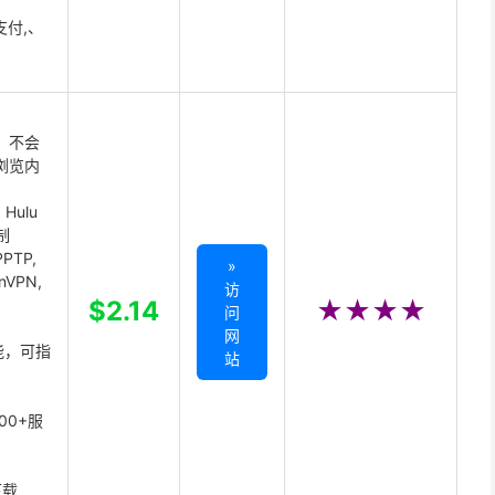
支付,、
 不会
浏览内
Hulu
制
PTP,
»
enVPN,
访
,
$2.14
★★★★
问
网
能，可指
站
00+服
下载