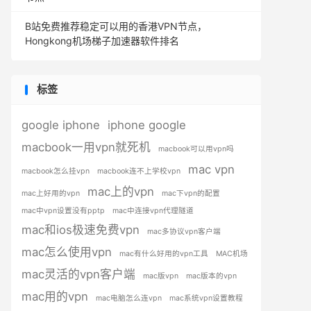
B站免费推荐稳定可以用的香港VPN节点，
Hongkong机场梯子加速器软件排名
标签
google iphone
iphone google
macbook一用vpn就死机
macbook可以用vpn吗
mac vpn
macbook怎么挂vpn
macbook连不上学校vpn
mac上的vpn
mac上好用的vpn
mac下vpn的配置
mac中vpn设置没有pptp
mac中连接vpn代理隧道
mac和ios极速免费vpn
mac多协议vpn客户端
mac怎么使用vpn
mac有什么好用的vpn工具
MAC机场
mac灵活的vpn客户端
mac版vpn
mac版本的vpn
mac用的vpn
mac电脑怎么连vpn
mac系统vpn设置教程