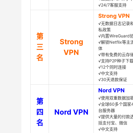
√24/7客服支持
Strong VPN
√无数据日志记录
私政策
第
√内置WireGuard
Strong
√解锁Netflix等
三
体
VPN
√带有免费的云存
名
√支持P2P种子下
√12个同时连接
√中文支持
√30天退款保证
Nord VPN
√使用双重数据加
第
√全球60多个国家4
四
Nord VPN
台服务器
√提供大量的付款
名
括支付宝、微信
√中文支持