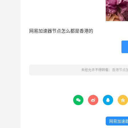
网易加速器节点怎么都是香港的
未经允许不得转载：
香港节点




网易加速