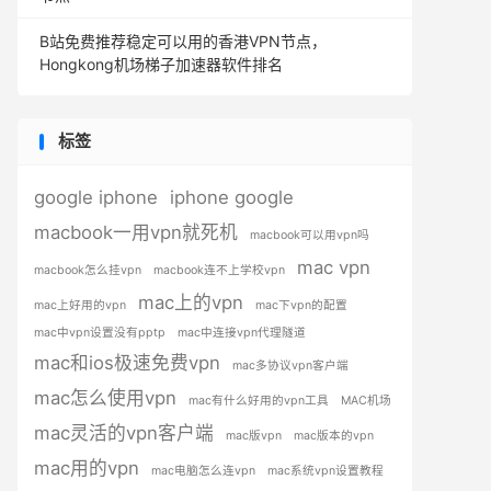
B站免费推荐稳定可以用的香港VPN节点，
Hongkong机场梯子加速器软件排名
标签
google iphone
iphone google
macbook一用vpn就死机
macbook可以用vpn吗
mac vpn
macbook怎么挂vpn
macbook连不上学校vpn
mac上的vpn
mac上好用的vpn
mac下vpn的配置
mac中vpn设置没有pptp
mac中连接vpn代理隧道
mac和ios极速免费vpn
mac多协议vpn客户端
mac怎么使用vpn
mac有什么好用的vpn工具
MAC机场
mac灵活的vpn客户端
mac版vpn
mac版本的vpn
mac用的vpn
mac电脑怎么连vpn
mac系统vpn设置教程