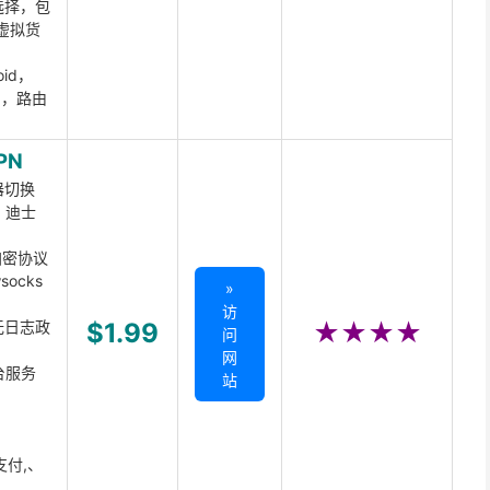
选择，包
虚拟货
oid，
ux，路由
PN
器切换
x、迪士
d加密协议
ocks
»
访
无日志政
$1.99
★★★★
问
网
台服务
站
支付,、