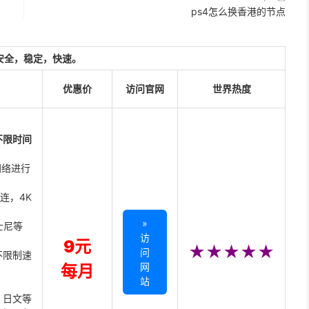
ps4怎么换香港的节点
安全，稳定，快速。
优惠价
访问官网
世界热度
不限时间
网络进行
直连，4K
»
迪士尼等
访
9元
★★★★★
问
不限制速
网
每月
站
、日文等