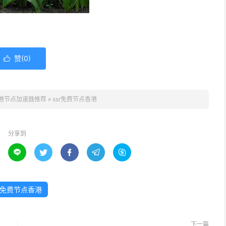
赞(
0
)

港节点加速器推荐
»
ssr免费节点香港
分享到





sr免费节点香港
下一篇