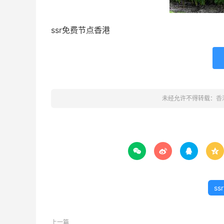
ssr免费节点香港
未经允许不得转载：
香




s
上一篇