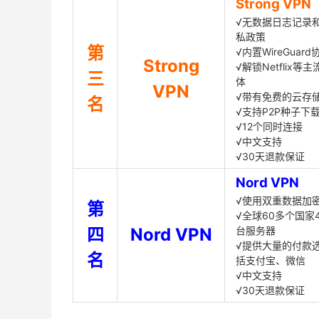
Strong VPN
√无数据日志记录
私政策
第
√内置WireGuard
Strong
√解锁Netflix等
三
体
VPN
√带有免费的云存
名
√支持P2P种子下
√12个同时连接
√中文支持
√30天退款保证
Nord VPN
√使用双重数据加
第
√全球60多个国家4
四
Nord VPN
台服务器
√提供大量的付款
名
括支付宝、微信
√中文支持
√30天退款保证