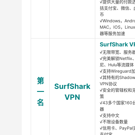
√提供大量的付款
括支付宝、微信、
币
√Windows，Andr
MAC，IOS，Lin
器等服务加速
SurfShark V
√无限带宽、服务
√完美解锁Netfli
尼、Hulu等流媒体
√支持Wireguar
√其特有的Shadows
第
VPN协议
SurfShark
一
√安全的管辖权和
VPN
策
名
√43多个国家160
器
√支持中文
√不限设备数量
√信用卡、PayPal
支付宝