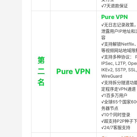
√7天退款保证
Pure VPN
√无日志记录政策，
泄露用户IP地址和
容
√支持解锁Netflix、
等视频网站地域限
√支持多种协议： P
第
IPSec, L2TP, Op
二
Pure VPN
IKEv2, SSTP, SSL
WireGuard
名
√支持拆分隧道功
定程序走VPN通道
√1百多万用户
√全球65个国家60
务器节点
√10个同时登录
√超支持P2P种子
√24/7客服支持