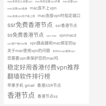
mac系统怎么设置vpn
mac系统设置vpn步骤
mac设置vpn
mac连不上vpn
mac设置vpn连接
mac连接vpn时指定端口
mac连接vpn后不能上网
ssr免费香港节点
ssr香港节点
ss免费香港节点
vpnmacd
vpn mac
vpn路由器和mac绑定的ip
vpn客户端mac版
关于mac使用vpn的问题
如何从mac删除vpn
您需要vpn来保护您的mac吗
稳定好用香港付费vpn推荐
翻墙软件排行榜
苹果手机 gmail
香港SSR节点
香港节点
香港节点ss