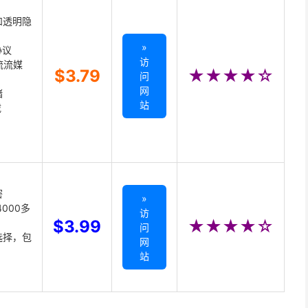
和透明隐
»
协议
访
主流流媒
$3.79
★★★★☆
问
网
储
站
载
密
»
000多
访
$3.99
★★★★☆
问
选择，包
网
站