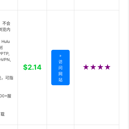
 不会
浏览内
Hulu
制
PTP,
»
enVPN,
访
,
$2.14
★★★★
问
网
能，可指
站
00+服
下载