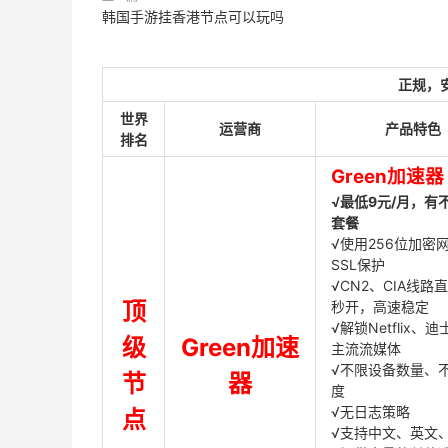
韩国手游挂香港节点可以玩吗
正规，
世界
运营商
产品特色
排名
Green加速器
√最低9元/月，有
套餐
√使用256位加密
SSL保护
√CN2、CIA线路
顶
秒开，高速稳定
√解锁Netflix、
级
Green加速
主流流媒体
√不限设备数量、
节
器
度
√无日志策略
点
√支持中文、英文