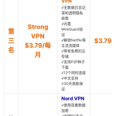
VPN
√无数据日志记
录和透明隐私
政策
√内置
Strong
WireGuard协
第
VPN
议
三
$3.79
√解锁Netflix等
$3.79/每
主流流媒体
名
√带有免费的云
月
存储
√支持P2P种子
下载
√12个同时连接
√中文支持
√30天退款保
证
Nord VPN
√使用双重数据
加密
√全球60多个