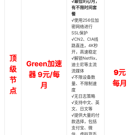
√最低9元/月，
有不限时间套
餐
√使用256位加
密网络进行
SSL保护
√CN2、CIA线
路直连，4K秒
开，高速稳定
顶
√解锁Netflix、
Green加速
迪士尼等主流
级
流媒体
9元
器 9元/每
√不限设备数
节
每月
量、不限制速
月
点
度
√无日志策略
√支持中文、英
文、日文等
√提供大量的付
款选择，包括
支付宝、微
信、虚拟货币