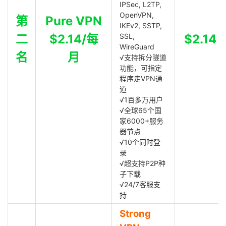
IPSec, L2TP,
OpenVPN,
第
Pure VPN
IKEv2, SSTP,
二
$2.14/每
SSL,
$2.14
WireGuard
名
月
√支持拆分隧道
功能，可指定
程序走VPN通
道
√1百多万用户
√全球65个国
家6000+服务
器节点
√10个同时登
录
√超支持P2P种
子下载
√24/7客服支
持
Strong