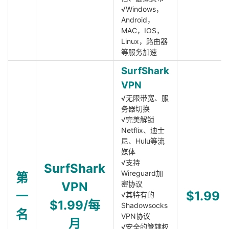
√Windows，
Android，
MAC，IOS，
Linux，路由器
等服务加速
SurfShark
VPN
√无限带宽、服
务器切换
√完美解锁
Netflix、迪士
尼、Hulu等流
媒体
√支持
SurfShark
Wireguard加
第
VPN
密协议
一
$1.99
√其特有的
$1.99/每
Shadowsocks
名
VPN协议
月
√安全的管辖权