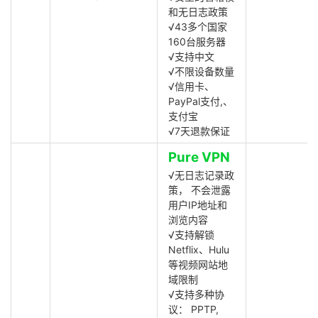
和无日志政策
√43多个国家
160台服务器
√支持中文
√不限设备数量
√信用卡、
PayPal支付,、
支付宝
√7天退款保证
Pure VPN
√无日志记录政
策， 不会泄露
用户IP地址和
浏览内容
√支持解锁
Netflix、Hulu
等视频网站地
域限制
√支持多种协
议： PPTP,