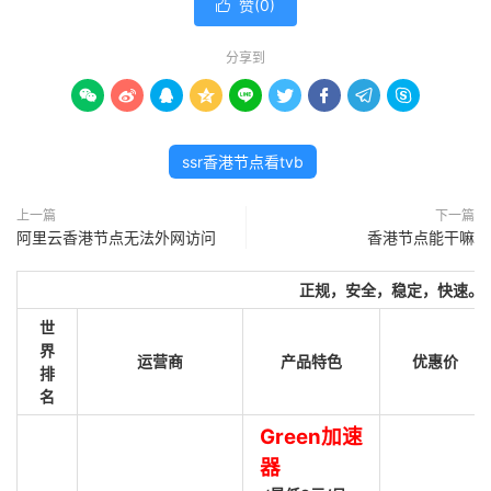
赞(
0
)

分享到









ssr香港节点看tvb
上一篇
下一篇
阿里云香港节点无法外网访问
香港节点能干嘛
正规，安全，稳定，快速。
世
界
运营商
产品特色
优惠价
排
名
Green加速
器