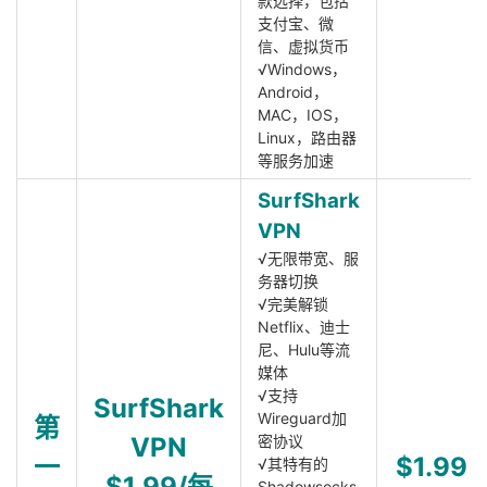
款选择，包括
支付宝、微
信、虚拟货币
√Windows，
Android，
MAC，IOS，
Linux，路由器
等服务加速
SurfShark
VPN
√无限带宽、服
务器切换
√完美解锁
Netflix、迪士
尼、Hulu等流
媒体
√支持
SurfShark
Wireguard加
第
VPN
密协议
一
$1.99
√其特有的
$1.99/每
Shadowsocks