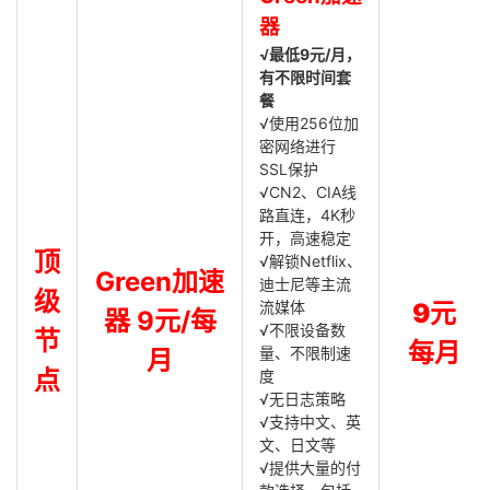
器
√最低9元/月，
有不限时间套
餐
√使用256位加
密网络进行
SSL保护
√CN2、CIA线
路直连，4K秒
开，高速稳定
顶
√解锁Netflix、
Green加速
迪士尼等主流
级
流媒体
9元
器 9元/每
√不限设备数
节
每月
量、不限制速
月
点
度
√无日志策略
√支持中文、英
文、日文等
√提供大量的付