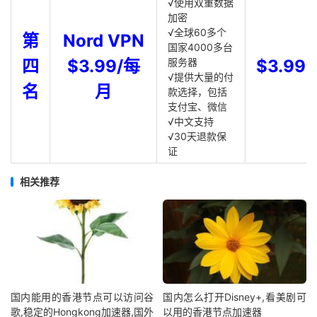
√使用双重数据
加密
√全球60多个
第
Nord VPN
国家4000多台
四
$3.99/每
服务器
$3.99
√提供大量的付
名
月
款选择，包括
支付宝、微信
√中文支持
√30天退款保
证
相关推荐
国内能用的香港节点可以访问谷
国内怎么打开Disney+,看美剧可
歌,稳定的Hongkong加速器,国外
以用的香港节点加速器