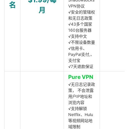
名
VPN协议
月
√安全的管辖权
和无日志政策
√43多个国家
160台服务器
√支持中文
√不限设备数量
√信用卡、
PayPal支付,、
支付宝
√7天退款保证
Pure VPN
√无日志记录政
策， 不会泄露
用户IP地址和
浏览内容
√支持解锁
Netflix、Hulu
等视频网站地
域限制