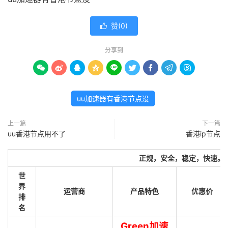
赞(
0
)

分享到









uu加速器有香港节点没
上一篇
下一篇
uu香港节点用不了
香港ip节点
正规，安全，稳定，快速。
世
界
运营商
产品特色
优惠价
排
名
Green加速