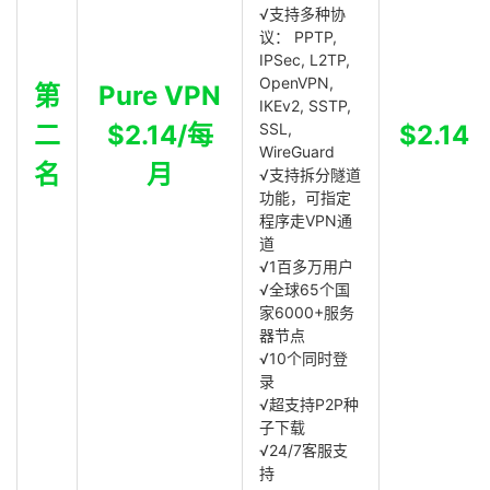
√支持多种协
议： PPTP,
IPSec, L2TP,
OpenVPN,
第
Pure VPN
IKEv2, SSTP,
二
$2.14/每
SSL,
$2.14
WireGuard
名
月
√支持拆分隧道
功能，可指定
程序走VPN通
道
√1百多万用户
√全球65个国
家6000+服务
器节点
√10个同时登
录
√超支持P2P种
子下载
√24/7客服支
持