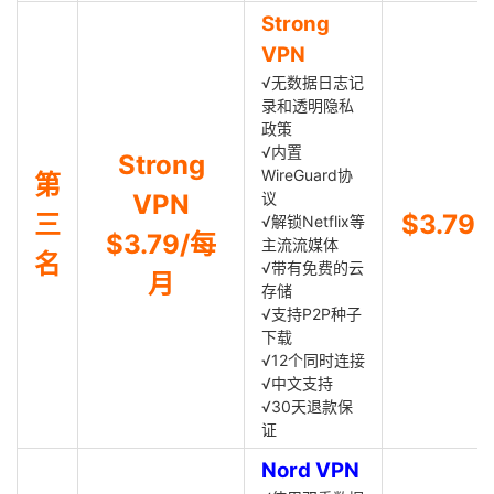
Strong
VPN
√无数据日志记
录和透明隐私
政策
√内置
Strong
WireGuard协
第
VPN
议
三
$3.79
√解锁Netflix等
$3.79/每
主流流媒体
名
√带有免费的云
月
存储
√支持P2P种子
下载
√12个同时连接
√中文支持
√30天退款保
证
Nord VPN