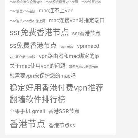
mac系统怎么设置vpn
mac系统设置vpn步骤
mac设置vpn
mac连不上vpn
mac设置vpn连接
mac连接vpn时指定端口
mac连接vpn后不能上网
ssr免费香港节点
ssr香港节点
ss免费香港节点
vpnmacd
vpn mac
vpn路由器和mac绑定的ip
vpn客户端mac版
关于mac使用vpn的问题
如何从mac删除vpn
您需要vpn来保护您的mac吗
稳定好用香港付费vpn推荐
翻墙软件排行榜
苹果手机 gmail
香港SSR节点
香港节点
香港节点ss