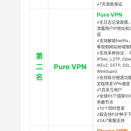
√7天退款保证
Pure VPN
√无日志记录政策，
泄露用户IP地址和
容
√支持解锁Netflix、
等视频网站地域限
√支持多种协议： P
第
IPSec, L2TP, Op
二
Pure VPN
IKEv2, SSTP, SSL
WireGuard
名
√支持拆分隧道功
定程序走VPN通道
√1百多万用户
√全球65个国家60
务器节点
√10个同时登录
√超支持P2P种子
√24/7客服支持