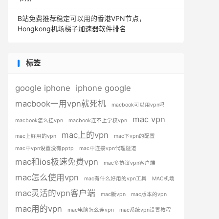
B站免费推荐稳定可以用的香港VPN节点，
Hongkong机场梯子加速器软件排名
标签
google iphone
iphone google
macbook一用vpn就死机
macbook可以用vpn吗
mac vpn
macbook怎么挂vpn
macbook连不上学校vpn
mac上的vpn
mac上好用的vpn
mac下vpn的配置
mac中vpn设置没有pptp
mac中连接vpn代理隧道
mac和ios极速免费vpn
mac多协议vpn客户端
mac怎么使用vpn
mac有什么好用的vpn工具
MAC机场
mac灵活的vpn客户端
mac版vpn
mac版本的vpn
mac用的vpn
mac电脑怎么连vpn
mac系统vpn设置教程