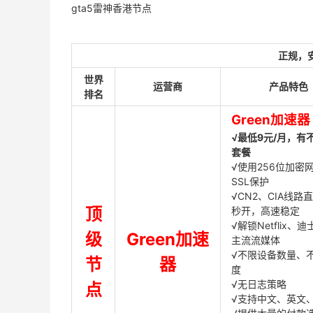
gta5雷神香港节点
正规，
世界
运营商
产品特色
排名
Green加速器
√最低9元/月，有
套餐
√使用256位加密
SSL保护
√CN2、CIA线路
顶
秒开，高速稳定
√解锁Netflix、
级
Green加速
主流流媒体
√不限设备数量、
节
器
度
√无日志策略
点
√支持中文、英文