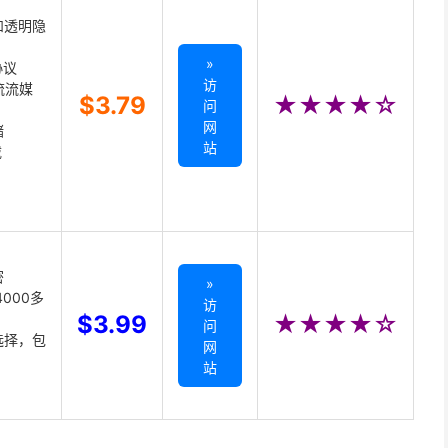
和透明隐
»
协议
访
主流流媒
$3.79
★★★★☆
问
网
储
站
载
密
»
000多
访
$3.99
★★★★☆
问
选择，包
网
站