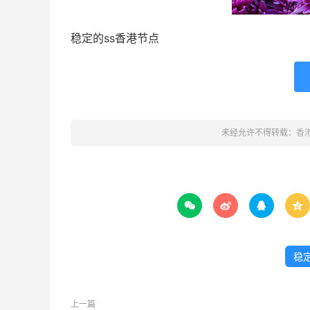
稳定的ss香港节点
未经允许不得转载：
香




稳
上一篇