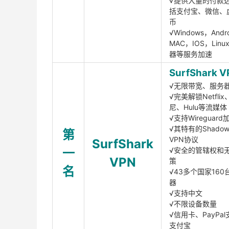
√提供大量的付款
括支付宝、微信、
币
√Windows，Andr
MAC，IOS，Lin
器等服务加速
SurfShark V
√无限带宽、服务
√完美解锁Netfli
尼、Hulu等流媒体
√支持Wireguar
√其特有的Shadows
第
VPN协议
SurfShark
一
√安全的管辖权和
VPN
策
名
√43多个国家160
器
√支持中文
√不限设备数量
√信用卡、PayPal
支付宝