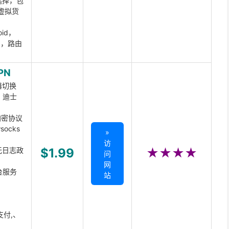
选择，包
虚拟货
oid，
ux，路由
PN
器切换
x、迪士
d加密协议
ocks
»
访
无日志政
$1.99
★★★★
问
网
台服务
站
支付,、