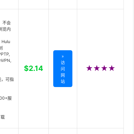
 不会
浏览内
Hulu
制
PTP,
»
enVPN,
访
,
$2.14
★★★★
问
网
能，可指
站
00+服
下载