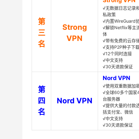
Strong VPN
√无数据日志记录
私政策
第
√内置WireGuard
Strong
√解锁Netflix等
三
体
VPN
√带有免费的云存
名
√支持P2P种子下
√12个同时连接
√中文支持
√30天退款保证
Nord VPN
√使用双重数据加
第
√全球60多个国家4
四
Nord VPN
台服务器
√提供大量的付款
名
括支付宝、微信
√中文支持
√30天退款保证