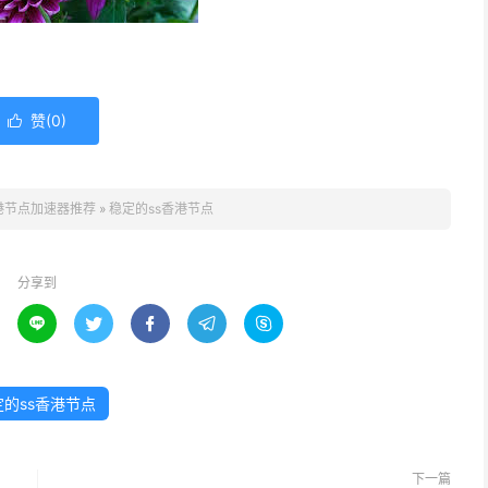
赞(
0
)

港节点加速器推荐
»
稳定的ss香港节点
分享到





定的ss香港节点
下一篇