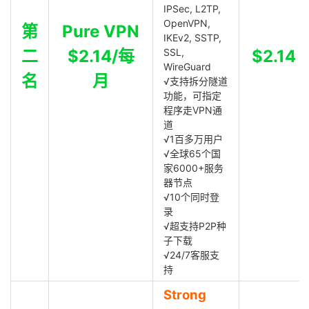
IPSec, L2TP,
OpenVPN,
第
Pure VPN
IKEv2, SSTP,
二
$2.14/每
SSL,
$2.14
WireGuard
名
月
√支持拆分隧道
功能，可指定
程序走VPN通
道
√1百多万用户
√全球65个国
家6000+服务
器节点
√10个同时登
录
√超支持P2P种
子下载
√24/7客服支
持
Strong