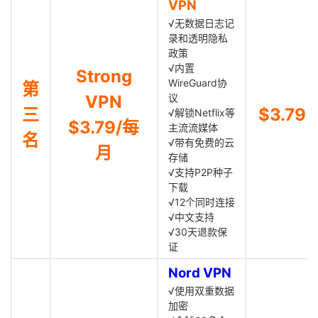
VPN
√无数据日志记
录和透明隐私
政策
√内置
Strong
WireGuard协
第
VPN
议
三
$3.79
√解锁Netflix等
$3.79/每
主流流媒体
名
√带有免费的云
月
存储
√支持P2P种子
下载
√12个同时连接
√中文支持
√30天退款保
证
Nord VPN
√使用双重数据
加密