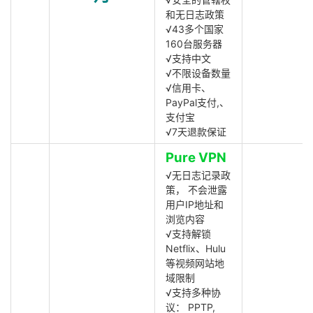
和无日志政策
√43多个国家
160台服务器
√支持中文
√不限设备数量
√信用卡、
PayPal支付,、
支付宝
√7天退款保证
Pure VPN
√无日志记录政
策， 不会泄露
用户IP地址和
浏览内容
√支持解锁
Netflix、Hulu
等视频网站地
域限制
√支持多种协
议： PPTP,