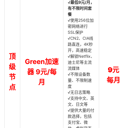
√最低9元/月，
有不限时间套
餐
√使用256位加
密网络进行
SSL保护
√CN2、CIA线
路直连，4K秒
开，高速稳定
顶
√解锁Netflix、
Green加速
迪士尼等主流
级
流媒体
9元
器 9元/每
√不限设备数
节
每月
量、不限制速
月
点
度
√无日志策略
√支持中文、英
文、日文等
√提供大量的付
款选择，包括
支付宝、微