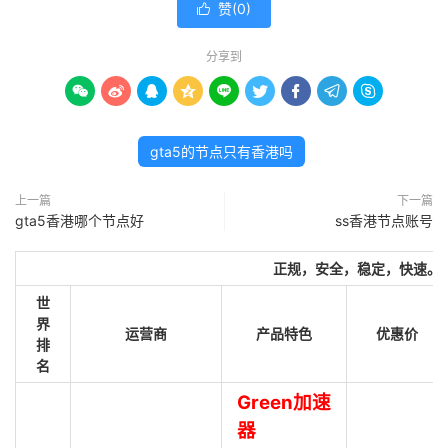
赞(
0
)

分享到









gta5的节点只有香港吗
上一篇
下一篇
gta5香港哪个节点好
ss香港节点账号
正规，安全，稳定，快速。
世
界
运营商
产品特色
优惠价
排
名
Green加速
器