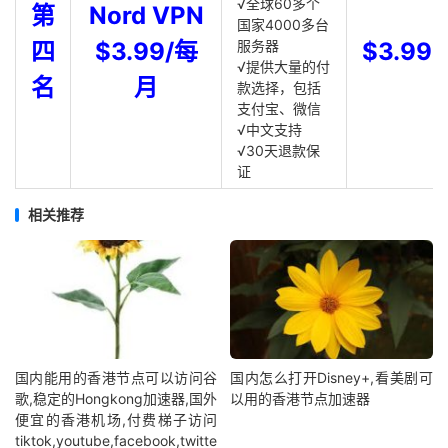
√全球60多个
第
Nord VPN
国家4000多台
四
$3.99/每
服务器
$3.99
√提供大量的付
名
月
款选择，包括
支付宝、微信
√中文支持
√30天退款保
证
相关推荐
国内能用的香港节点可以访问谷
国内怎么打开Disney+,看美剧可
歌,稳定的Hongkong加速器,国外
以用的香港节点加速器
便宜的香港机场,付费梯子访问
tiktok,youtube,facebook,twitte