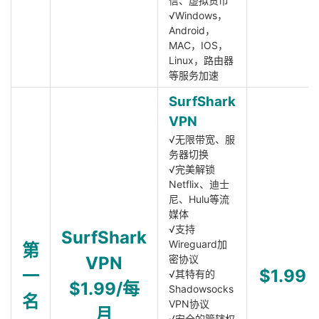
信、虚拟货币
√Windows，
Android，
MAC，IOS，
Linux，路由器
等服务加速
SurfShark
VPN
√无限带宽、服
务器切换
√完美解锁
Netflix、迪士
尼、Hulu等流
媒体
√支持
SurfShark
Wireguard加
第
VPN
密协议
一
$1.99
√其特有的
$1.99/每
Shadowsocks
名
VPN协议
月
√安全的管辖权