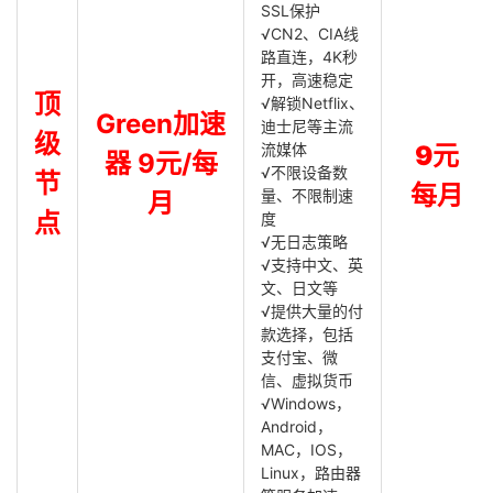
SSL保护
√CN2、CIA线
路直连，4K秒
开，高速稳定
顶
√解锁Netflix、
Green加速
迪士尼等主流
级
流媒体
9元
器 9元/每
√不限设备数
节
每月
量、不限制速
月
点
度
√无日志策略
√支持中文、英
文、日文等
√提供大量的付
款选择，包括
支付宝、微
信、虚拟货币
√Windows，
Android，
MAC，IOS，
Linux，路由器