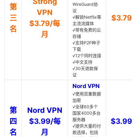
Strong
WireGuard协
第
VPN
议
三
$3.79
√解锁Netflix等
$3.79/每
主流流媒体
名
√带有免费的云
月
存储
√支持P2P种子
下载
√12个同时连接
√中文支持
√30天退款保
证
Nord VPN
√使用双重数据
加密
√全球60多个
第
Nord VPN
国家4000多台
四
$3.99/每
服务器
$3.99
√提供大量的付
名
月
款选择，包括