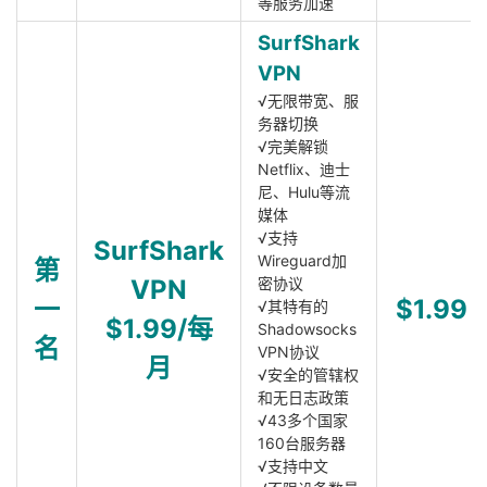
等服务加速
SurfShark
VPN
√无限带宽、服
务器切换
√完美解锁
Netflix、迪士
尼、Hulu等流
媒体
√支持
SurfShark
Wireguard加
第
VPN
密协议
一
$1.99
√其特有的
$1.99/每
Shadowsocks
名
VPN协议
月
√安全的管辖权
和无日志政策
√43多个国家
160台服务器
√支持中文