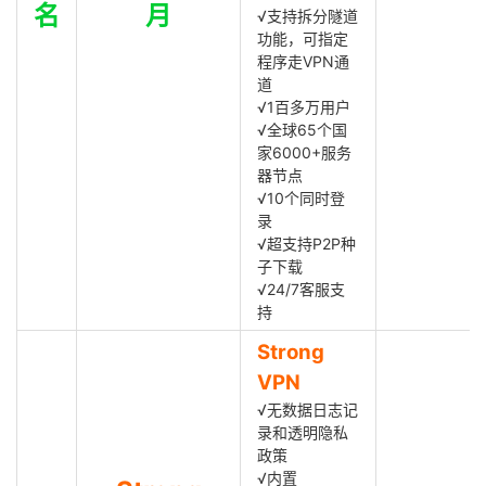
名
月
√支持拆分隧道
功能，可指定
程序走VPN通
道
√1百多万用户
√全球65个国
家6000+服务
器节点
√10个同时登
录
√超支持P2P种
子下载
√24/7客服支
持
Strong
VPN
√无数据日志记
录和透明隐私
政策
√内置