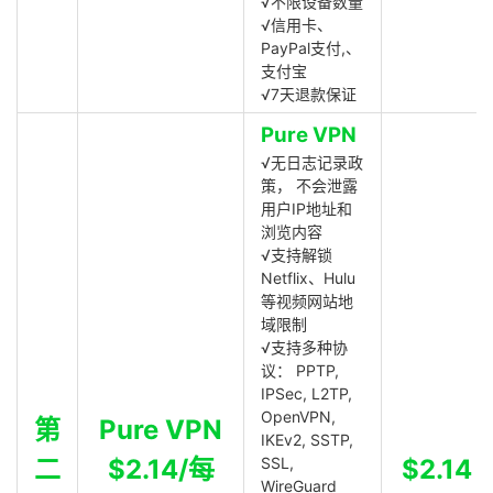
√不限设备数量
√信用卡、
PayPal支付,、
支付宝
√7天退款保证
Pure VPN
√无日志记录政
策， 不会泄露
用户IP地址和
浏览内容
√支持解锁
Netflix、Hulu
等视频网站地
域限制
√支持多种协
议： PPTP,
IPSec, L2TP,
OpenVPN,
第
Pure VPN
IKEv2, SSTP,
二
$2.14/每
SSL,
$2.14
WireGuard