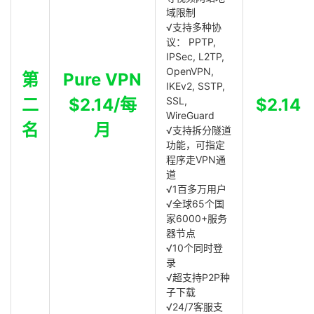
域限制
√支持多种协
议： PPTP,
IPSec, L2TP,
OpenVPN,
第
Pure VPN
IKEv2, SSTP,
二
$2.14/每
SSL,
$2.14
WireGuard
名
月
√支持拆分隧道
功能，可指定
程序走VPN通
道
√1百多万用户
√全球65个国
家6000+服务
器节点
√10个同时登
录
√超支持P2P种
子下载
√24/7客服支