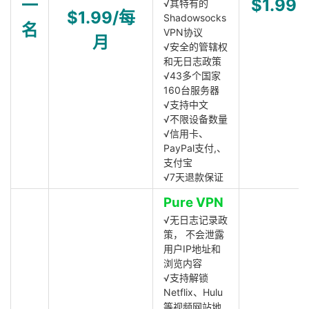
一
$1.99
√其特有的
$1.99/每
Shadowsocks
名
VPN协议
月
√安全的管辖权
和无日志政策
√43多个国家
160台服务器
√支持中文
√不限设备数量
√信用卡、
PayPal支付,、
支付宝
√7天退款保证
Pure VPN
√无日志记录政
策， 不会泄露
用户IP地址和
浏览内容
√支持解锁
Netflix、Hulu
等视频网站地