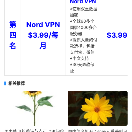
Nord VPN
√使用双重数据
加密
√全球60多个
第
Nord VPN
国家4000多台
四
$3.99/每
服务器
$3.99
√提供大量的付
名
月
款选择，包括
支付宝、微信
√中文支持
√30天退款保
证
相关推荐
国内能用的香港节点可以访问谷
国内怎么打开Disney+,看美剧可