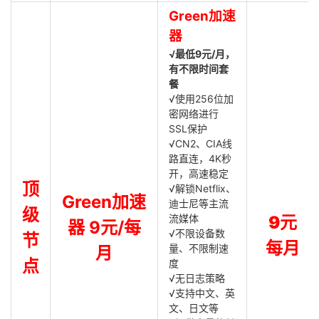
Green加速
器
√最低9元/月，
有不限时间套
餐
√使用256位加
密网络进行
SSL保护
√CN2、CIA线
路直连，4K秒
开，高速稳定
顶
√解锁Netflix、
Green加速
迪士尼等主流
级
流媒体
9元
器 9元/每
√不限设备数
节
每月
量、不限制速
月
点
度
√无日志策略
√支持中文、英
文、日文等