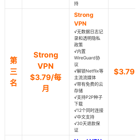
持
Strong
VPN
√无数据日志记
录和透明隐私
政策
√内置
Strong
WireGuard协
第
VPN
议
三
$3.79
√解锁Netflix等
$3.79/每
主流流媒体
名
√带有免费的云
月
存储
√支持P2P种子
下载
√12个同时连接
√中文支持
√30天退款保
证