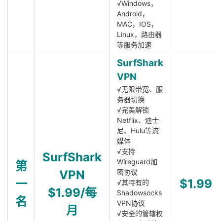
√Windows，
Android，
MAC，IOS，
Linux，路由器
等服务加速
SurfShark
VPN
√无限带宽、服
务器切换
√完美解锁
Netflix、迪士
尼、Hulu等流
媒体
√支持
SurfShark
Wireguard加
第
VPN
密协议
一
$1.99
√其特有的
$1.99/每
Shadowsocks
名
VPN协议
月
√安全的管辖权