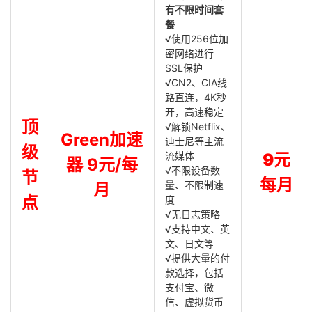
有不限时间套
餐
√使用256位加
密网络进行
SSL保护
√CN2、CIA线
路直连，4K秒
开，高速稳定
顶
√解锁Netflix、
Green加速
迪士尼等主流
级
流媒体
9元
器 9元/每
√不限设备数
节
每月
量、不限制速
月
点
度
√无日志策略
√支持中文、英
文、日文等
√提供大量的付
款选择，包括
支付宝、微
信、虚拟货币