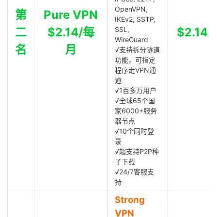
OpenVPN,
第
Pure VPN
IKEv2, SSTP,
二
$2.14/每
SSL,
$2.14
WireGuard
名
月
√支持拆分隧道
功能，可指定
程序走VPN通
道
√1百多万用户
√全球65个国
家6000+服务
器节点
√10个同时登
录
√超支持P2P种
子下载
√24/7客服支
持
Strong
VPN