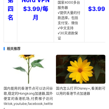
第
Nord VPN
国家4000多台
四
$3.99/每
服务器
$3.99
√提供大量的付
名
月
款选择，包括
支付宝、微信
√中文支持
√30天退款保
证
相关推荐
国内能用的香港节点可以访问谷
国内怎么打开Disney+,看美剧可
歌,稳定的Hongkong加速器,国外
以用的香港节点加速器
便宜的香港机场,付费梯子访问
tiktok,youtube,facebook,twitte
r