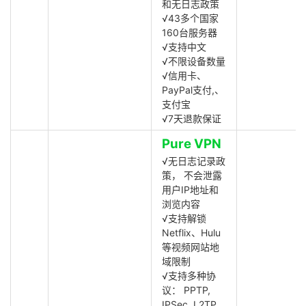
和无日志政策
√43多个国家
160台服务器
√支持中文
√不限设备数量
√信用卡、
PayPal支付,、
支付宝
√7天退款保证
Pure VPN
√无日志记录政
策， 不会泄露
用户IP地址和
浏览内容
√支持解锁
Netflix、Hulu
等视频网站地
域限制
√支持多种协
议： PPTP,
IPSec, L2TP,