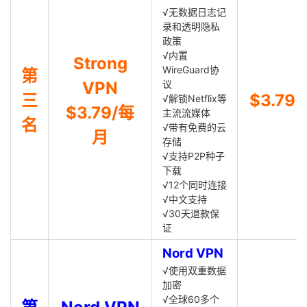
√无数据日志记
录和透明隐私
政策
√内置
Strong
WireGuard协
第
VPN
议
三
$3.79
√解锁Netflix等
$3.79/每
主流流媒体
名
√带有免费的云
月
存储
√支持P2P种子
下载
√12个同时连接
√中文支持
√30天退款保
证
Nord VPN
√使用双重数据
加密
√全球60多个