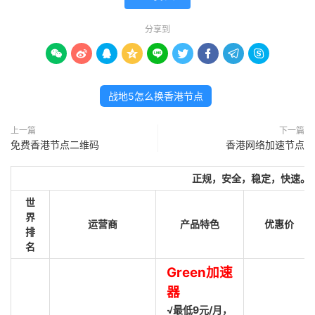
分享到









战地5怎么换香港节点
上一篇
下一篇
免费香港节点二维码
香港网络加速节点
正规，安全，稳定，快速。
世
界
运营商
产品特色
优惠价
排
名
Green加速
器
√最低9元/月，