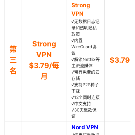
Strong
VPN
√无数据日志记
录和透明隐私
政策
√内置
Strong
WireGuard协
第
VPN
议
三
$3.79
√解锁Netflix等
$3.79/每
主流流媒体
名
√带有免费的云
月
存储
√支持P2P种子
下载
√12个同时连接
√中文支持
√30天退款保
证
Nord VPN
√使用双重数据