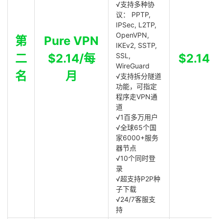
√支持多种协
议： PPTP,
IPSec, L2TP,
OpenVPN,
第
Pure VPN
IKEv2, SSTP,
二
$2.14/每
SSL,
$2.14
WireGuard
名
月
√支持拆分隧道
功能，可指定
程序走VPN通
道
√1百多万用户
√全球65个国
家6000+服务
器节点
√10个同时登
录
√超支持P2P种
子下载
√24/7客服支
持