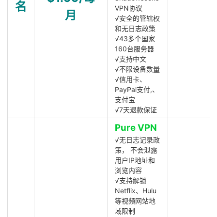
名
VPN协议
月
√安全的管辖权
和无日志政策
√43多个国家
160台服务器
√支持中文
√不限设备数量
√信用卡、
PayPal支付,、
支付宝
√7天退款保证
Pure VPN
√无日志记录政
策， 不会泄露
用户IP地址和
浏览内容
√支持解锁
Netflix、Hulu
等视频网站地
域限制