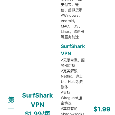
支付宝、微
信、虚拟货币
√Windows，
Android，
MAC，IOS，
Linux，路由器
等服务加速
SurfShark
VPN
√无限带宽、服
务器切换
√完美解锁
Netflix、迪士
尼、Hulu等流
媒体
√支持
SurfShark
Wireguard加
第
VPN
密协议
一
$1.99
√其特有的
$1.99/每
Shadowsocks