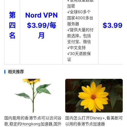
加密
√全球60多个
第
Nord VPN
国家4000多台
四
$3.99/每
服务器
$3.99
√提供大量的付
名
月
款选择，包括
支付宝、微信
√中文支持
√30天退款保
证
相关推荐
国内能用的香港节点可以访问谷
国内怎么打开Disney+,看美剧可
歌,稳定的Hongkong加速器,国外
以用的香港节点加速器