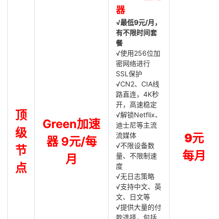
器
√最低9元/月，
有不限时间套
餐
√使用256位加
密网络进行
SSL保护
√CN2、CIA线
路直连，4K秒
开，高速稳定
顶
√解锁Netflix、
Green加速
迪士尼等主流
级
流媒体
9元
器 9元/每
√不限设备数
节
每月
量、不限制速
月
点
度
√无日志策略
√支持中文、英
文、日文等
√提供大量的付
款选择，包括