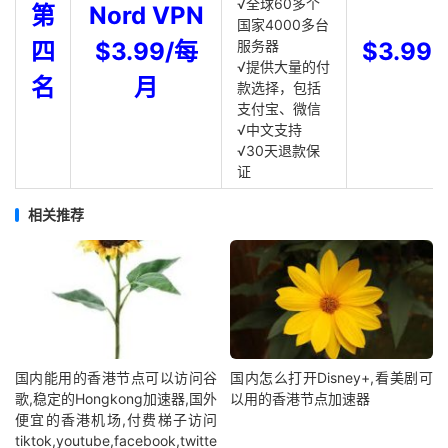
√全球60多个
第
Nord VPN
国家4000多台
四
$3.99/每
服务器
$3.99
√提供大量的付
名
月
款选择，包括
支付宝、微信
√中文支持
√30天退款保
证
相关推荐
国内能用的香港节点可以访问谷
国内怎么打开Disney+,看美剧可
歌,稳定的Hongkong加速器,国外
以用的香港节点加速器
便宜的香港机场,付费梯子访问
tiktok,youtube,facebook,twitte