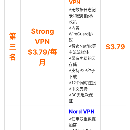
VPN
√无数据日志记
录和透明隐私
政策
√内置
Strong
WireGuard协
第
VPN
议
三
$3.79
√解锁Netflix等
$3.79/每
主流流媒体
名
√带有免费的云
月
存储
√支持P2P种子
下载
√12个同时连接
√中文支持
√30天退款保
证
Nord VPN
√使用双重数据
加密