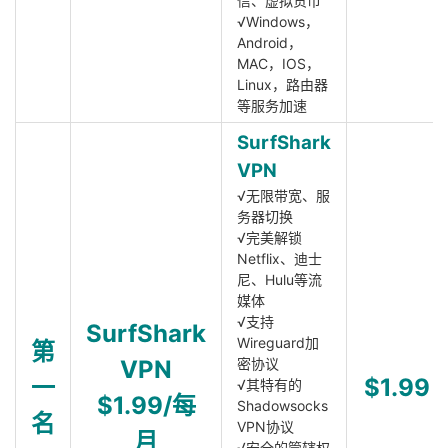
信、虚拟货币
√Windows，
Android，
MAC，IOS，
Linux，路由器
等服务加速
SurfShark
VPN
√无限带宽、服
务器切换
√完美解锁
Netflix、迪士
尼、Hulu等流
媒体
√支持
SurfShark
Wireguard加
第
VPN
密协议
一
$1.99
√其特有的
$1.99/每
Shadowsocks
名
VPN协议
月
√安全的管辖权