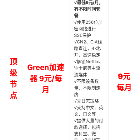
√最低9元/月，
有不限时间套
餐
√使用256位加
密网络进行
SSL保护
√CN2、CIA线
路直连，4K秒
开，高速稳定
顶
√解锁Netflix、
Green加速
迪士尼等主流
级
流媒体
9元
器 9元/每
√不限设备数
节
每月
量、不限制速
月
点
度
√无日志策略
√支持中文、英
文、日文等
√提供大量的付
款选择，包括
支付宝、微