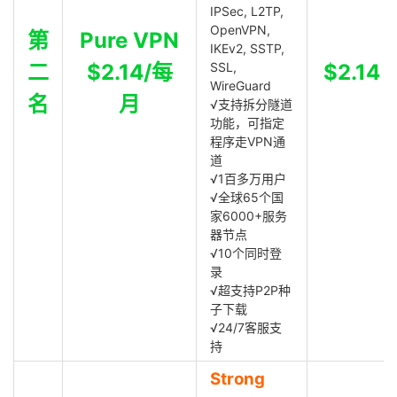
IPSec, L2TP,
OpenVPN,
第
Pure VPN
IKEv2, SSTP,
二
$2.14/每
SSL,
$2.14
WireGuard
名
月
√支持拆分隧道
功能，可指定
程序走VPN通
道
√1百多万用户
√全球65个国
家6000+服务
器节点
√10个同时登
录
√超支持P2P种
子下载
√24/7客服支
持
Strong