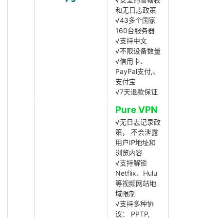
和无日志政策
√43多个国家
160台服务器
√支持中文
√不限设备数量
√信用卡、
PayPal支付,、
支付宝
√7天退款保证
Pure VPN
√无日志记录政
策， 不会泄露
用户IP地址和
浏览内容
√支持解锁
Netflix、Hulu
等视频网站地
域限制
√支持多种协
议： PPTP,