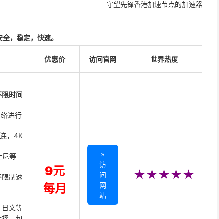
守望先锋香港加速节点的加速器
安全，稳定，快速。
优惠价
访问官网
世界热度
不限时间
网络进行
直连，4K
»
迪士尼等
访
9元
★★★★★
问
不限制速
网
每月
站
、日文等
选择，包