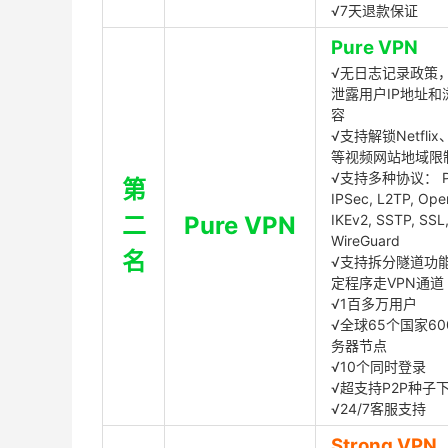
√7天退款保证
Pure VPN
√无日志记录政策，
泄露用户IP地址和
容
√支持解锁Netflix、
等视频网站地域限
√支持多种协议： P
第
IPSec, L2TP, Op
二
Pure VPN
IKEv2, SSTP, SSL
WireGuard
名
√支持拆分隧道功
定程序走VPN通道
√1百多万用户
√全球65个国家60
务器节点
√10个同时登录
√超支持P2P种子
√24/7客服支持
Strong VPN