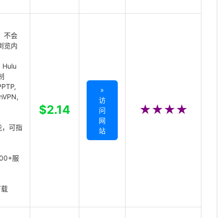
 不会
浏览内
Hulu
制
PTP,
»
enVPN,
访
,
$2.14
★★★★
问
网
能，可指
站
00+服
下载