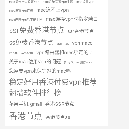
mac系统怎么设置vpn
mac系统设置vpn步骤
mac设置vpn
mac连不上vpn
mac设置vpn连接
mac连接vpn时指定端口
mac连接vpn后不能上网
ssr免费香港节点
ssr香港节点
ss免费香港节点
vpnmacd
vpn mac
vpn路由器和mac绑定的ip
vpn客户端mac版
关于mac使用vpn的问题
如何从mac删除vpn
您需要vpn来保护您的mac吗
稳定好用香港付费vpn推荐
翻墙软件排行榜
苹果手机 gmail
香港SSR节点
香港节点
香港节点ss