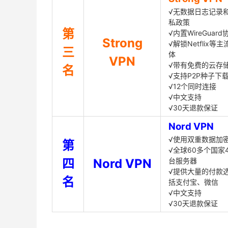
√无数据日志记录
私政策
第
√内置WireGuard
Strong
√解锁Netflix等
三
体
VPN
√带有免费的云存
名
√支持P2P种子下
√12个同时连接
√中文支持
√30天退款保证
Nord VPN
√使用双重数据加
第
√全球60多个国家4
四
Nord VPN
台服务器
√提供大量的付款
名
括支付宝、微信
√中文支持
√30天退款保证