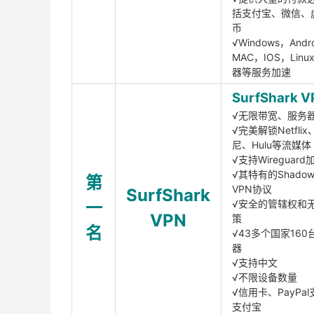
括支付宝、微信、
币
√Windows，Andr
MAC，IOS，Lin
器等服务加速
SurfShark V
√无限带宽、服务
√完美解锁Netfli
尼、Hulu等流媒体
√支持Wireguar
√其特有的Shadows
第
VPN协议
SurfShark
一
√安全的管辖权和
VPN
策
名
√43多个国家160
器
√支持中文
√不限设备数量
√信用卡、PayPal
支付宝