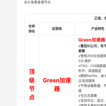
永久免费香港节点
正规，
世界
运营商
产品特色
排名
Green加速器
√最低9元/月，有
套餐
√使用256位加密
SSL保护
√CN2、CIA线路
顶
秒开，高速稳定
√解锁Netflix、
级
Green加速
主流流媒体
√不限设备数量、
节
器
度
√无日志策略
点
√支持中文、英文
√提供大量的付款