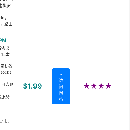
虚拟货
oid，
ux，路由
PN
器切换
x、迪士
d加密协议
ocks
»
访
无日志政
$1.99
★★★★
问
网
台服务
站
支付,、