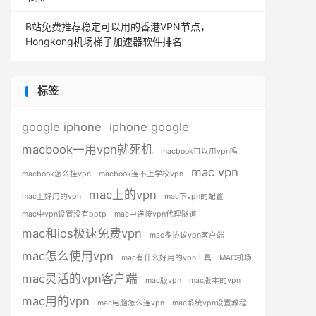
B站免费推荐稳定可以用的香港VPN节点，
Hongkong机场梯子加速器软件排名
标签
google iphone
iphone google
macbook一用vpn就死机
macbook可以用vpn吗
mac vpn
macbook怎么挂vpn
macbook连不上学校vpn
mac上的vpn
mac上好用的vpn
mac下vpn的配置
mac中vpn设置没有pptp
mac中连接vpn代理隧道
mac和ios极速免费vpn
mac多协议vpn客户端
mac怎么使用vpn
mac有什么好用的vpn工具
MAC机场
mac灵活的vpn客户端
mac版vpn
mac版本的vpn
mac用的vpn
mac电脑怎么连vpn
mac系统vpn设置教程