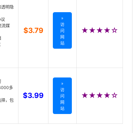
和透明隐
»
协议
访
主流流媒
$3.79
★★★★☆
问
网
储
站
载
密
»
000多
访
$3.99
★★★★☆
问
选择，包
网
站