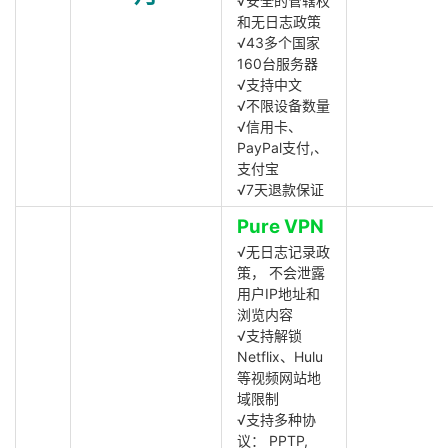
√安全的管辖权
和无日志政策
√43多个国家
160台服务器
√支持中文
√不限设备数量
√信用卡、
PayPal支付,、
支付宝
√7天退款保证
Pure VPN
√无日志记录政
策， 不会泄露
用户IP地址和
浏览内容
√支持解锁
Netflix、Hulu
等视频网站地
域限制
√支持多种协
议： PPTP,