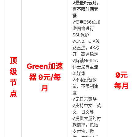
√最低9元/月，
有不限时间套
餐
√使用256位加
密网络进行
SSL保护
√CN2、CIA线
路直连，4K秒
开，高速稳定
顶
√解锁Netflix、
Green加速
迪士尼等主流
级
流媒体
9元
器 9元/每
√不限设备数
节
每月
量、不限制速
月
点
度
√无日志策略
√支持中文、英
文、日文等
√提供大量的付
款选择，包括
支付宝、微