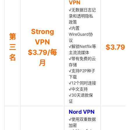
VPN
√无数据日志记
录和透明隐私
政策
√内置
Strong
WireGuard协
第
VPN
议
三
$3.79
√解锁Netflix等
$3.79/每
主流流媒体
名
√带有免费的云
月
存储
√支持P2P种子
下载
√12个同时连接
√中文支持
√30天退款保
证
Nord VPN
√使用双重数据
加密