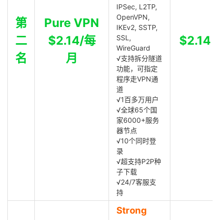
IPSec, L2TP,
OpenVPN,
第
Pure VPN
IKEv2, SSTP,
二
$2.14/每
SSL,
$2.14
WireGuard
名
月
√支持拆分隧道
功能，可指定
程序走VPN通
道
√1百多万用户
√全球65个国
家6000+服务
器节点
√10个同时登
录
√超支持P2P种
子下载
√24/7客服支
持
Strong