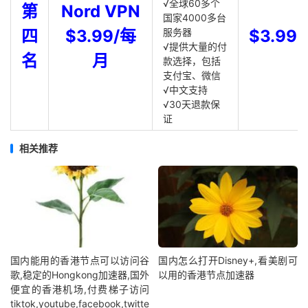
√全球60多个
第
Nord VPN
国家4000多台
四
$3.99/每
服务器
$3.99
√提供大量的付
名
月
款选择，包括
支付宝、微信
√中文支持
√30天退款保
证
相关推荐
国内能用的香港节点可以访问谷
国内怎么打开Disney+,看美剧可
歌,稳定的Hongkong加速器,国外
以用的香港节点加速器
便宜的香港机场,付费梯子访问
tiktok,youtube,facebook,twitte