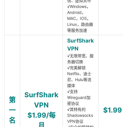
信、虚拟货币
√Windows，
Android，
MAC，IOS，
Linux，路由器
等服务加速
SurfShark
VPN
√无限带宽、服
务器切换
√完美解锁
Netflix、迪士
尼、Hulu等流
媒体
√支持
SurfShark
Wireguard加
第
VPN
密协议
一
$1.99
√其特有的
$1.99/每
Shadowsocks
名
VPN协议
月