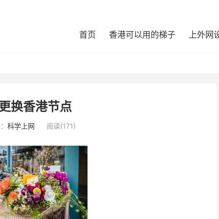
首页
香港可以用的梯子
上外网
更换香港节点
类：
科学上网
阅读(171)