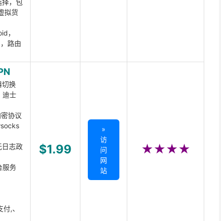
选择，包
虚拟货
oid，
ux，路由
PN
器切换
x、迪士
d加密协议
ocks
»
访
无日志政
$1.99
★★★★
问
网
台服务
站
支付,、