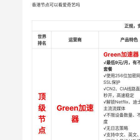
香港节点可以看爱奇艺吗
正规，
世界
运营商
产品特色
排名
Green加速器
√最低9元/月，有
套餐
√使用256位加密
SSL保护
√CN2、CIA线路
顶
秒开，高速稳定
√解锁Netflix、
级
Green加速
主流流媒体
√不限设备数量、
节
器
度
√无日志策略
点
√支持中文、英文