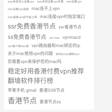
mac系统怎么设置vpn
mac系统设置vpn步骤
mac设置vpn
mac连不上vpn
mac设置vpn连接
mac连接vpn时指定端口
mac连接vpn后不能上网
ssr免费香港节点
ssr香港节点
ss免费香港节点
vpnmacd
vpn mac
vpn路由器和mac绑定的ip
vpn客户端mac版
关于mac使用vpn的问题
如何从mac删除vpn
您需要vpn来保护您的mac吗
稳定好用香港付费vpn推荐
翻墙软件排行榜
苹果手机 gmail
香港SSR节点
香港节点
香港节点ss