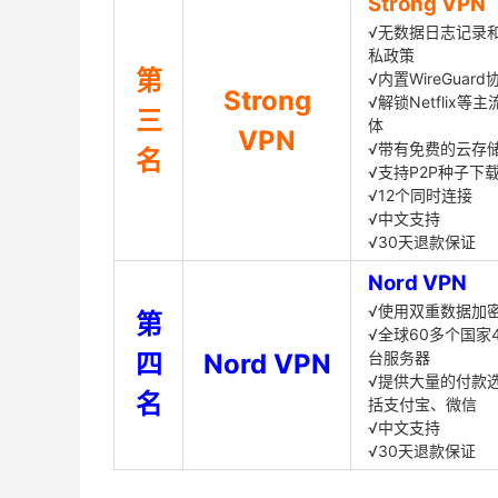
Strong VPN
√无数据日志记录
私政策
第
√内置WireGuard
Strong
√解锁Netflix等
三
体
VPN
√带有免费的云存
名
√支持P2P种子下
√12个同时连接
√中文支持
√30天退款保证
Nord VPN
√使用双重数据加
第
√全球60多个国家4
四
Nord VPN
台服务器
√提供大量的付款
名
括支付宝、微信
√中文支持
√30天退款保证