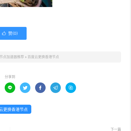
赞(
0
)

节点加速器推荐
»
百度云更换香港节点
分享到





云更换香港节点
下一篇