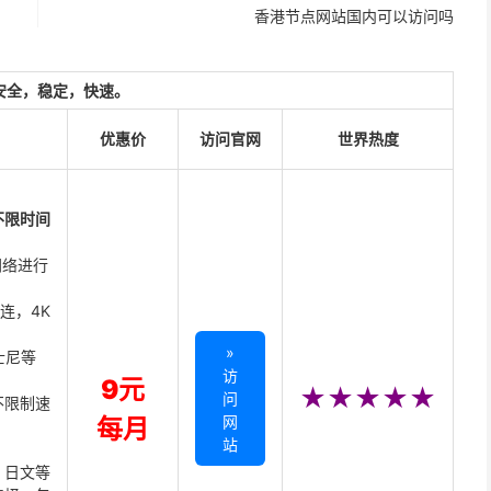
香港节点网站国内可以访问吗
安全，稳定，快速。
优惠价
访问官网
世界热度
不限时间
网络进行
直连，4K
»
迪士尼等
访
9元
★★★★★
问
不限制速
网
每月
站
、日文等