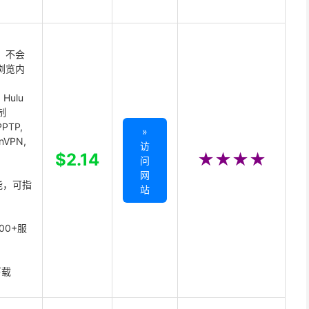
 不会
浏览内
Hulu
制
PTP,
»
enVPN,
访
,
$2.14
★★★★
问
网
能，可指
站
00+服
下载