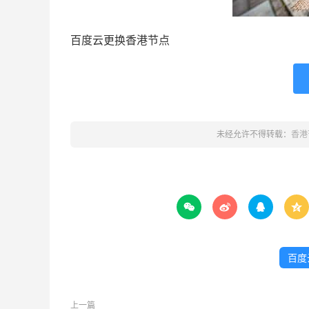
百度云更换香港节点
未经允许不得转载：
香港




百度
上一篇