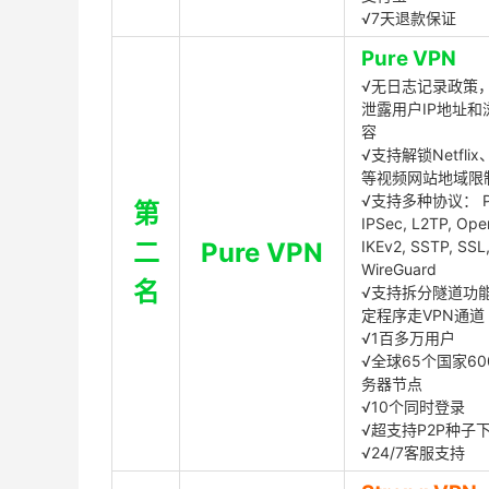
√7天退款保证
Pure VPN
√无日志记录政策，
泄露用户IP地址和
容
√支持解锁Netflix、
等视频网站地域限
√支持多种协议： P
第
IPSec, L2TP, Op
二
Pure VPN
IKEv2, SSTP, SSL
WireGuard
名
√支持拆分隧道功
定程序走VPN通道
√1百多万用户
√全球65个国家60
务器节点
√10个同时登录
√超支持P2P种子
√24/7客服支持