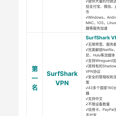
√提供大量的付款
括支付宝、微信、
币
√Windows，Andr
MAC，IOS，Lin
器等服务加速
SurfShark V
√无限带宽、服务
√完美解锁Netfli
尼、Hulu等流媒体
√支持Wireguar
√其特有的Shadows
第
VPN协议
SurfShark
一
√安全的管辖权和
VPN
策
名
√43多个国家160
器
√支持中文
√不限设备数量
√信用卡、PayPal
支付宝