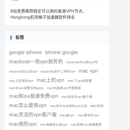
B站免费推荐稳定可以用的香港VPN节点，
Hongkong机场梯子加速器软件排名
标签
google iphone
iphone google
macbook一用vpn就死机
macbook可以用vpn吗
mac vpn
macbook怎么挂vpn
macbook连不上学校vpn
mac上的vpn
mac上好用的vpn
mac下vpn的配置
mac中vpn设置没有pptp
mac中连接vpn代理隧道
mac和ios极速免费vpn
mac多协议vpn客户端
mac怎么使用vpn
mac有什么好用的vpn工具
MAC机场
mac灵活的vpn客户端
mac版vpn
mac版本的vpn
mac用的vpn
mac电脑怎么连vpn
mac系统vpn设置教程