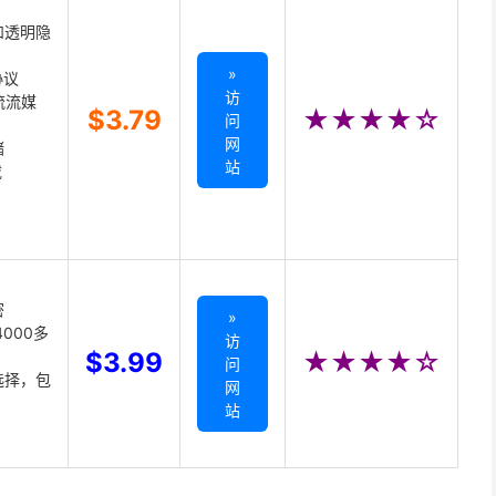
和透明隐
»
协议
访
主流流媒
$3.79
★★★★☆
问
网
储
站
载
密
»
000多
访
$3.99
★★★★☆
问
选择，包
网
站